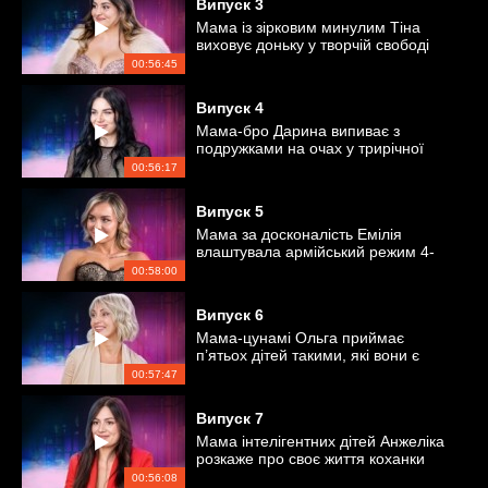
Випуск
3
Мама із зірковим минулим Тіна
виховує доньку у творчій свободі
00:56:45
Випуск
4
Мама-бро Дарина випиває з
подружками на очах у трирічної
дитини
00:56:17
Випуск
5
Мама за досконалість Емілія
влаштувала армійський режим 4-
річному сину
00:58:00
Випуск
6
Мама-цунамі Ольга приймає
п’ятьох дітей такими, які вони є
00:57:47
Випуск
7
Мама інтелігентних дітей Анжеліка
розкаже про своє життя коханки
00:56:08