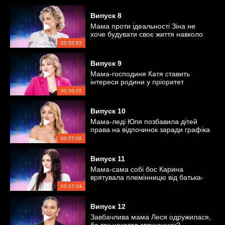
Випуск
8
Мама проти ідеальності Зіна не
хоче будувати своє життя навколо
дітей
00:55:53
Випуск
9
Мама-господиня Катя ставить
інтереси родини у пріоритет
00:56:05
Випуск
10
Мама-леді Юля позбавила дітей
права на відпочинок заради графіка
00:57:08
Випуск
11
Мама-сама собі бос Карина
врятувала племінницю від батька-
тирана
00:57:04
Випуск
12
Завбачлива мама Леся одружилася,