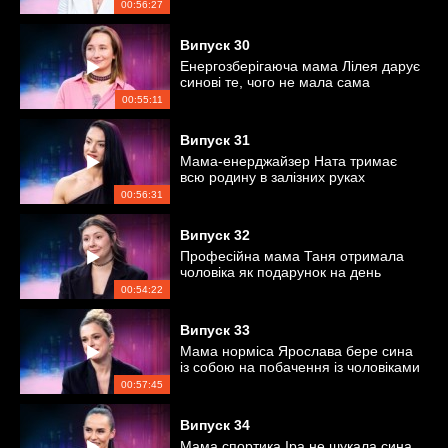
00:56:27
Випуск
30
Енергозберігаюча мама Лілея дарує
синові те, чого не мала сама
00:55:11
Випуск
31
Мама-енерджайзер Ната тримає
всю родину в залізних руках
00:56:31
Випуск
32
Професійна мама Таня отримала
чоловіка як подарунок на день
народження
00:54:22
Випуск
33
Мама норміса Ярослава бере сина
із собою на побачення із чоловіками
00:57:45
Випуск
34
Мама спортика Іра не шукала сина,