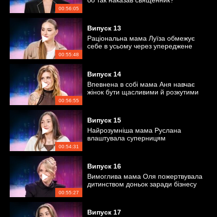
бо так наказав священник?
00:56:05
Випуск
13
Раціональна мама Луїза обмежує
себе в усьому через упереджене
уявлення про заможне життя
00:55:48
Випуск
14
Впевнена в собі мама Аня навчає
жінок бути щасливими й розкутими
в ліжку
00:56:55
Випуск
15
Найрозумніша мама Руслана
влаштувала суперницям
екстремальну подорож
00:54:31
Випуск
16
Вимоглива мама Оля пожертвувала
дитинством доньок заради бізнесу
00:55:27
Випуск
17