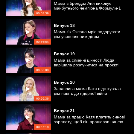
Мама в брендах Аня виховує
майбутнього чемпіона Формули-1
00:58:39
Випуск
18
Мама-ґік Оксана мріє подарувати
дім усиновленим дітям
00:56:54
Випуск
19
Мама за сімейні цінності Люда
вирішила розлучитися на проєкті
00:56:08
Випуск
20
Запаслива мама Катя підготувала
дім навіть до ядерної війни
00:56:36
Випуск
21
Мама за працю Катя платить синові
зарплату, щоб він працював нянею
та офіціантом
00:57:18