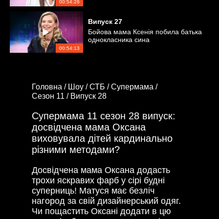
00:54:26
Випуск
27
Бойова мама Ксенія побила батька
однокласника сина
00:54:13
Головна /
Шоу /
СТБ /
Супермама /
Сезон 11 /
Випуск 28
Супермама 11 сезон 28 випуск:
досвідчена мама Оксана
виховувала дітей кардинально
різними методами?
Досвідчена мама Оксана додасть
трохи яскравих фарб у сірі будні
суперниць! Матуся має безліч
нагород за свій дизайнерський одяг.
Чи пощастить Оксані додати в цю