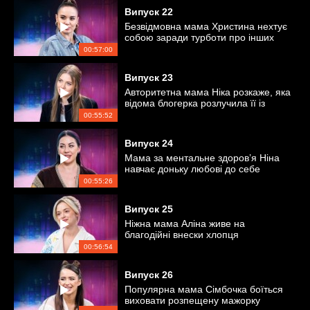
Випуск
22
Безвідмовна мама Христина нехтує
собою заради турботи про інших
00:57:00
Випуск
23
Авторитетна мама Ніка розкаже, яка
відома блогерка розлучила її із
чоловіком
00:55:52
Випуск
24
Мама за ментальне здоров’я Ніна
навчає доньку любові до себе
00:55:26
Випуск
25
Ніжна мама Аліна живе на
благодійні внески хлопця
00:56:54
Випуск
26
Популярна мама Сімбочка боїться
виховати розпещену мажорку