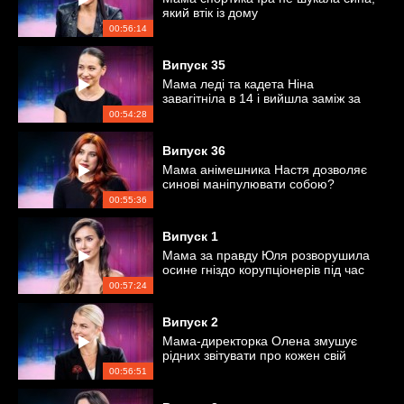
який втік із дому
00:56:14
Випуск
35
Мама леді та кадета Ніна
завагітніла в 14 і вийшла заміж за
рішенням суду
00:54:28
Випуск
36
Мама анімешника Настя дозволяє
синові маніпулювати собою?
00:55:36
Випуск
1
Мама за правду Юля розворушила
осине гніздо корупціонерів під час
усиновлення дитини
00:57:24
Випуск
2
Мама-директорка Олена змушує
рідних звітувати про кожен свій
крок?
00:56:51