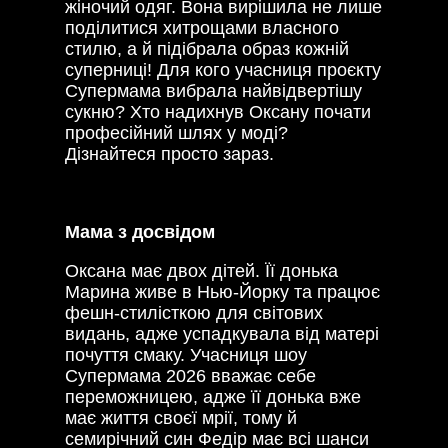
жіночий одяг. Вона вирішила не лише
поділитися хитрощами власного
стилю, а й підібрала образ кожній
суперниці! Для кого учасниця проєкту
Супермама вибрала найвідвертішу
сукню? Хто надихнув Оксану почати
професійний шлях у моді?
Дізнайтеся просто зараз.
Мама з досвідом
Оксана має двох дітей. Її донька
Марина живе в Нью-Йорку та працює
фешн-стилісткою для світових
видань, адже успадкувала від матері
почуття смаку. Учасниця шоу
Супермама 2026 вважає себе
переможницею, адже її донька вже
має життя своєї мрії, тому й
семирічний син Федір має всі шанси