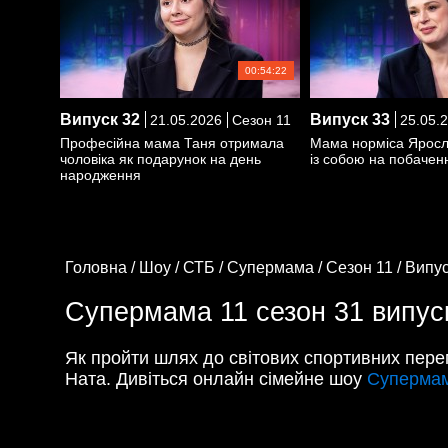
00:54:22
Випуск
32
Випуск
33
21.05.2026
Сезон 11
25.05.
Професійна мама Таня отримала
Мама норміса Яросл
чоловіка як подарунок на день
із собою на побаченн
народження
Головна /
Шоу /
СТБ /
Супермама /
Сезон 11 /
Випус
Супермама 11 сезон 31 випус
Як пройти шлях до світових спортивних пер
Ната. Дивіться онлайн сімейне шоу
Супермам