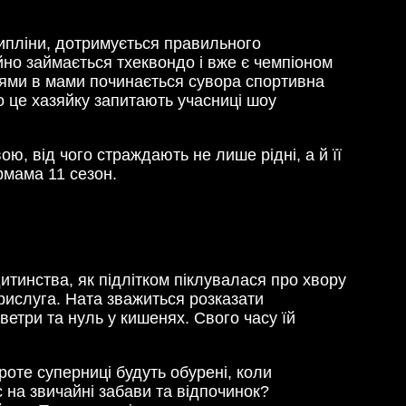
ципліни, дотримується правильного
ійно займається тхеквондо і вже є чемпіоном
ннями в мами починається сувора спортивна
о це хазяйку запитають учасниці шоу
ю, від чого страждають не лише рідні, а й її
рмама 11 сезон.
тинства, як підлітком піклувалася про хвору
прислуга. Ната зважиться розказати
етри та нуль у кишенях. Свого часу їй
роте суперниці будуть обурені, коли
 на звичайні забави та відпочинок?