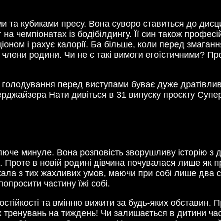
ми та кубиками пресу. Вона суворо ставиться до дис
на чемпіонатах із бодібілдингу. Її син також профес
ціоном і рахує калорії. Ба більше, коли перед змага
і члени родини. Чи не є такі вимоги егоїстичними? Пр
з голодування перед виступами буває дуже дратівливо
ерджайзера Нати дивіться в 31 випуску проєкту Супе
юче минуле. Вона розповість зворушливу історію з ди
а. Проте в новій родині дівчина почувалася лише як 
ала з тих жахливих умов, маючи при собі лише два св
опросити частину їжі собі.
остійкості та вмінню вижити за будь-яких обставин. П
 тренувань на тиждень! Чи залишається в дитини час