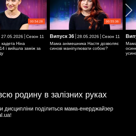
00:54:28
00:55:36
Випуск
36
Вип
27.05.2026
Сезон 11
28.05.2026
Сезон 11
 кадета Ніна
Мама анімешника Настя дозволяє
Мама
 14 і вийшла заміж за
синові маніпулювати собою?
осине
ду
усин
сю родину в залізних руках
ми дисципліни поділиться мама-енерджайзер
l.ua!