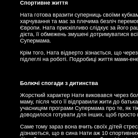
Спортивне життя
Ната готова вразити суперниць своїми кубка
харчування та має за плечима безліч перемог 
Європи. Ната прискіпливо слідкує за його ра
дієта, її обмежень змушені дотримуватися вс
Супермама.
Крім того, Ната відверто зізнається, що чере
підлеглі на роботі. Подробиці життя мами-ен
Болючі спогади з дитинства
Жорсткий характер Нати виковався через бол
маму, після чого її відправили жити до батьк
учасницям програми Супермама про те, як тік
доводилося готувати для інших, щоб просто п
Саме тому зараз вона вчить своїх дітей стрес
дізнаються, що в сина Нати аж 10 спортивних