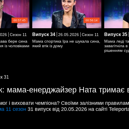
00:57:45
00:56:14
Випуск
34
Випуск
35
2026
Сезон 11
26.05.2026
Сезон 11
ава бере сина
Мама спортика Іра не шукала сина,
Мама леді та
я із чоловіками
який втік із дому
завагітніла в
рішенням су
к 31
к: мама-енерджайзер Ната тримає в
емог і виховати чемпіона? Своїми залізними правила
а 11 сезон
31 випуск від 20.05.2026 на сайті Teleporta