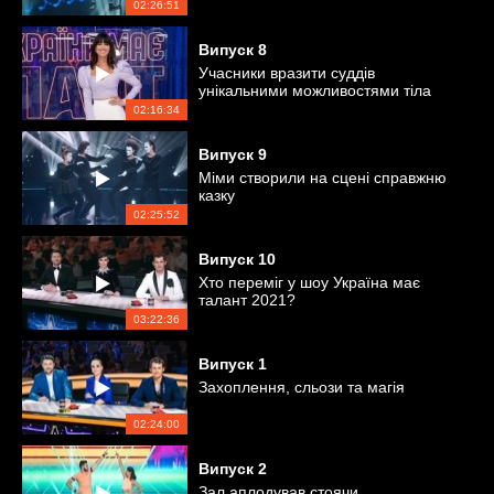
02:26:51
Випуск
8
Учасники вразити суддів
унікальними можливостями тіла
02:16:34
Випуск
9
Міми створили на сцені справжню
казку
02:25:52
Випуск
10
Хто переміг у шоу Україна має
талант 2021?
03:22:36
Випуск
1
Захоплення, сльози та магія
02:24:00
Випуск
2
Зал аплодував стоячи