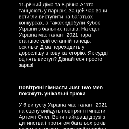
11-річний Діма та 8-річна Агата
танцюють у парі рік. За цей час вони
встигли виступити на багатьох
конкурсах, а також здобули Кубок
України з бальних танців. На сцені
Україна має талант 2021 пара
станцює свій останній танець,
оскільки Діма переходить у
дорослішу вікову категорію. Як судді
оцінять виступ? Дізнайтеся просто
зараз!
Повітряні гімнасти Just Two Men
покажуть унікальні трюки
У 6 випуску Україна має талант 2021
на сцену вийдуть повітряні гімнасти
Артем і Олег. Вони найкращі друзі з
дитинства і протягом багатьох років
разом відточують свою майстерність.