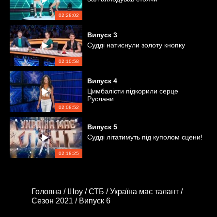
02:28:02
Випуск
3
Судді натиснули золоту кнопку
02:10:58
Випуск
4
Цимбалісти підкорили серце
Руслани
02:08:52
Випуск
5
Судді літатимуть під куполом сцени!
02:18:25
Головна /
Шоу /
СТБ /
Україна має талант /
Сезон 2021 /
Випуск 6