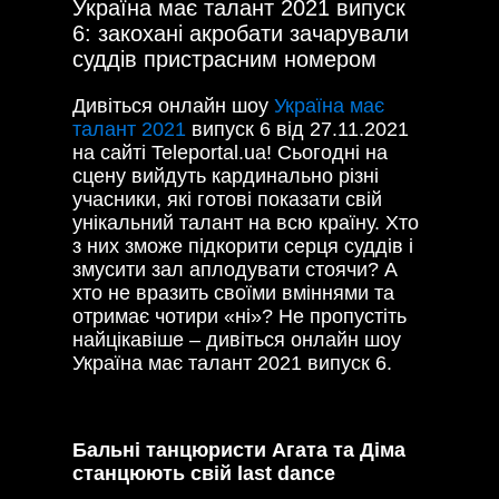
Україна має талант 2021 випуск
6: закохані акробати зачарували
суддів пристрасним номером
Дивіться онлайн шоу
Україна має
талант 2021
випуск 6 від 27.11.2021
на сайті Teleportal.ua! Сьогодні на
сцену вийдуть кардинально різні
учасники, які готові показати свій
унікальний талант на всю країну. Хто
з них зможе підкорити серця суддів і
змусити зал аплодувати стоячи? А
хто не вразить своїми вміннями та
отримає чотири «ні»? Не пропустіть
найцікавіше – дивіться онлайн шоу
Україна має талант 2021 випуск 6.
Бальні танцюристи Агата та Діма
станцюють свій last dance