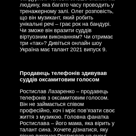
людину, яка багато часу проводить у
тренажерному залі. Олег розповість,
що він музикант, який робить
унікальні речі – грає рок на бандурі.
Чи зможе він вразити суддів
віртуозним виконанням? Чи отримає
три «так»? Дивіться онлайн шоу
Україна має талант 2021 випуск 9.
Продавець телефонів здивував
суддів оксамитовим голосом
Ростислав Лазаренко – продавець
телефонів з оксамитовим голосом.
Він не займається співом
професійно, хоч і мріє пов’язати своє
життя з музикою. Головна фанатка
Ростислава – його мама, яка вірить у
талант сина. Хочете дізнатися, яку
пісню виконає Ростислав на сцені