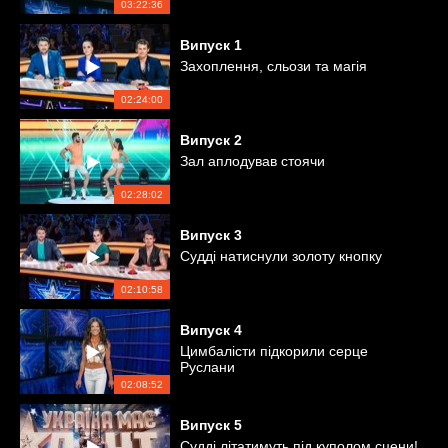
03:22:36
Випуск
1
Захоплення, сльози та магія
02:24:00
Випуск
2
Зал аплодував стоячи
02:28:02
Випуск
3
Судді натиснули золоту кнопку
02:10:58
Випуск
4
Цимбалісти підкорили серце
Руслани
02:08:52
Випуск
5
Судді літатимуть під куполом сцени!