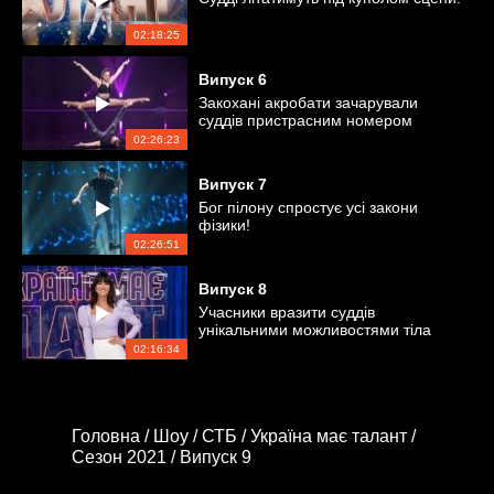
02:18:25
Випуск
6
Закохані акробати зачарували
суддів пристрасним номером
02:26:23
Випуск
7
Бог пілону спростує усі закони
фізики!
02:26:51
Випуск
8
Учасники вразити суддів
унікальними можливостями тіла
02:16:34
Головна /
Шоу /
СТБ /
Україна має талант /
Сезон 2021 /
Випуск 9