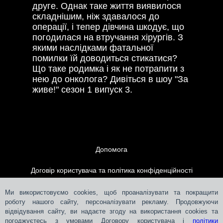
друге. Однак таке життя виявилося
складнішим, ніж здавалося до
операції, і тепер дівчина шкодує, що
погодилася на втручання хірургів. З
якими наслідками фатальної
помилки їй доводиться стикатися?
Що таке родимка і як не потрапити з
нею до онколога? Дивіться в шоу "За
живе!" сезон 1 випуск 3.
Допомога
Договір користувача та політика конфіденційності
Контакти
Ми використовуємо cookies, щоб проаналізувати та покращити
роботу нашого сайту, персоналізувати рекламу. Продовжуючи
відвідування сайту, ви надаєте згоду на використання cookies та
Розміщення реклами
погоджуєтесь з умовами Договору користувача і
політики