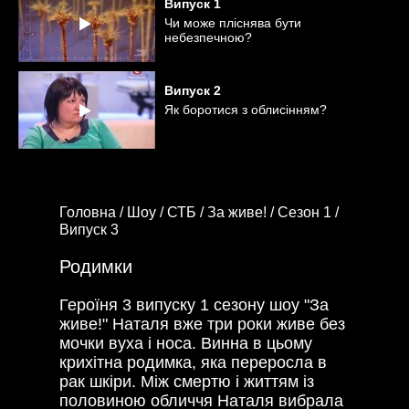
Випуск
1
Чи може пліснява бути
небезпечною?
Випуск
2
Як боротися з облисінням?
Головна /
Шоу /
СТБ /
За живе! /
Сезон 1 /
Випуск 3
Родимки
Героїня 3 випуску 1 сезону шоу "За
живе!" Наталя вже три роки живе без
мочки вуха і носа. Винна в цьому
крихітна родимка, яка переросла в
рак шкіри. Між смертю і життям із
половиною обличчя Наталя вибрала