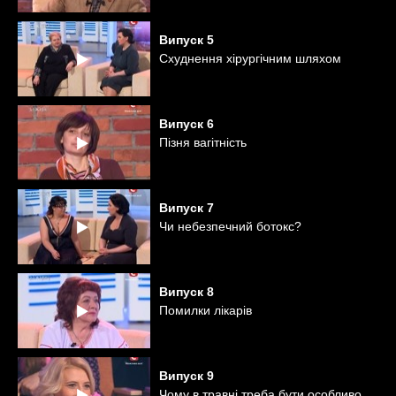
Випуск
5
Схуднення хірургічним шляхом
Випуск
6
Пізня вагітність
Випуск
7
Чи небезпечний ботокс?
Випуск
8
Помилки лікарів
Випуск
9
Чому в травні треба бути особливо