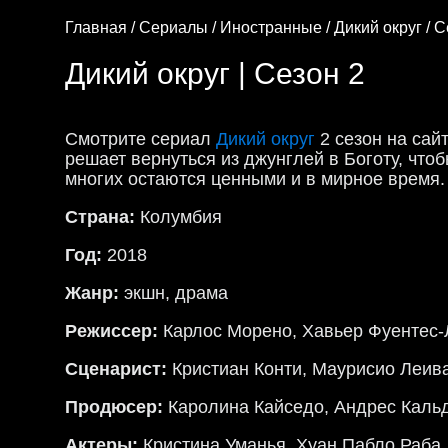
Главная /
Сериалы /
Иностранные /
Дикий округ /
С
Дикий округ | Сезон 2
Смотрите сериал
Дикий округ
2 сезон на сай
решает вернуться из джунглей в Боготу, что
многих остаются ценными и в мирное время.
Страна:
Колумбия
Год:
2018
Жанр:
экшн, драма
Режиссер:
Карлос Морено, Хавьер Фуентес-
Сценарист:
Кристиан Конти, Маурисио Леив
Продюсер:
Каролина Кайседо, Андрес Каль
Актеры:
Кристина Уманья, Хуан Пабло Раба,