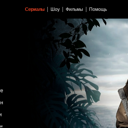
Сериалы
Шоу
Фильмы
Помощь
те
он
и
и