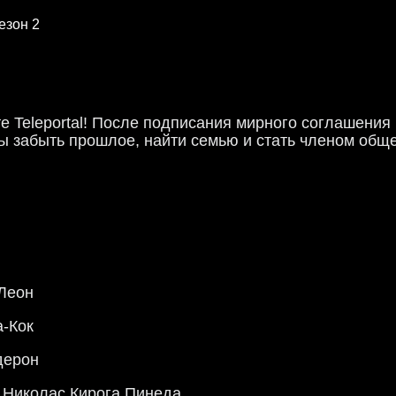
езон 2
те Teleportal! После подписания мирного соглашени
бы забыть прошлое, найти семью и стать членом общ
Леон
а-Кок
дерон
 Николас Кирога Пинеда