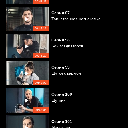
00:42:11
Серия
97
Таинственная незнакомка
00:44:17
Серия
98
Бои гладиаторов
00:42:29
Серия
99
Шутки с кармой
00:42:02
Серия
100
Шутник
00:43:06
Серия
101
Минотавр