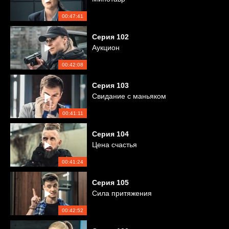
00:47:41
Серия
102
Аукцион
00:42:08
Серия
103
Свидание с маньяком
00:41:11
Серия
104
Цена счастья
00:41:24
Серия
105
Сила притяжения
00:42:52