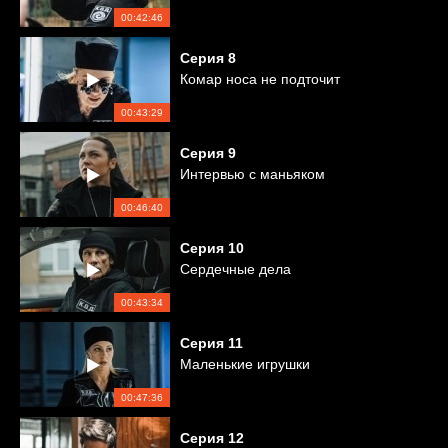
00:42:46
Серия
8
Комар носа не подточит
00:43:29
Серия
9
Интервью с маньяком
00:46:40
Серия
10
Сердечные дела
00:43:34
Серия
11
Маленькие игрушки
00:47:36
Серия
12