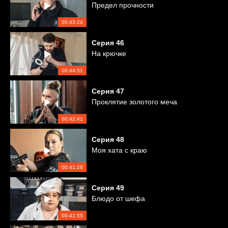
Предел прочности
00:43:24
Серия
46
На крючке
00:44:51
Серия
47
Проклятие золотого меча
00:42:41
Серия
48
Моя хата с краю
00:41:26
Серия
49
Блюдо от шефа
00:41:55