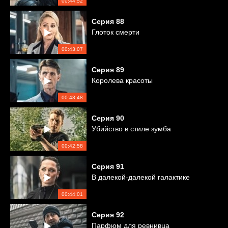
00:44:52
Серия
88
Глоток смерти
00:43:07
Серия
89
Королева красоты
00:43:48
Серия
90
Убийство в стиле зумба
00:42:58
Серия
91
В далекой-далекой галактике
00:44:01
Серия
92
Парфюм для ревнивца