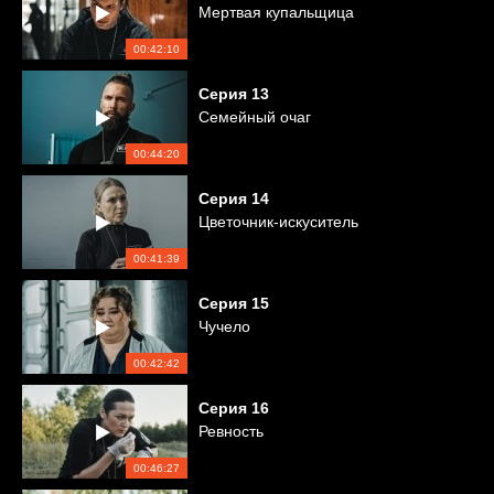
Мертвая купальщица
00:42:10
Серия
13
Семейный очаг
00:44:20
Серия
14
Цветочник-искуситель
00:41:39
Серия
15
Чучело
00:42:42
Серия
16
Ревность
00:46:27