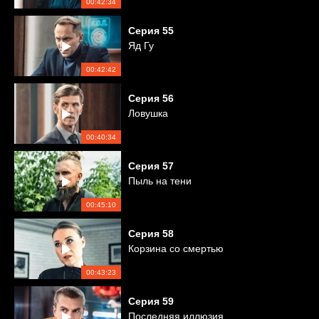
00:42:34
Серия
55
Яд Гу
00:42:42
Серия
56
Ловушка
00:40:34
Серия
57
Пыль на тени
00:45:10
Серия
58
Корзина со смертью
00:43:23
Серия
59
Последняя иллюзия