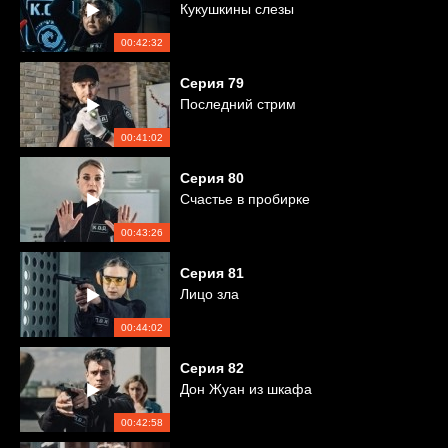
Кукушкины слезы
00:42:32
Серия
79
Последний стрим
00:41:02
Серия
80
Счастье в пробирке
00:43:26
Серия
81
Лицо зла
00:44:02
Серия
82
Дон Жуан из шкафа
00:42:58