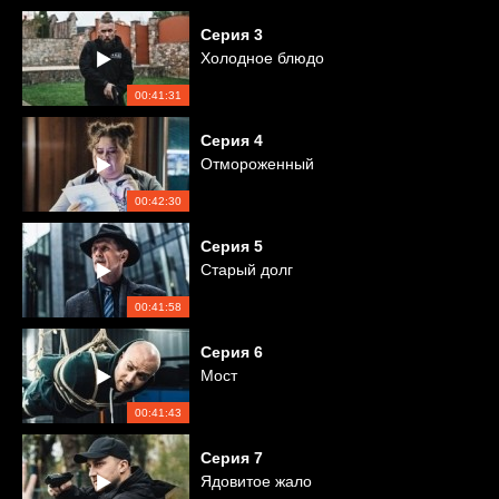
Серия
3
Холодное блюдо
00:41:31
Серия
4
Отмороженный
00:42:30
Серия
5
Старый долг
00:41:58
Серия
6
Мост
00:41:43
Серия
7
Ядовитое жало