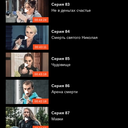
Серия
83
Не в деньгах счастье
00:44:24
Серия
84
Смерть святого Николая
00:43:11
Серия
85
Чудовище
00:43:18
Серия
86
Арена смерти
00:42:18
Серия
87
Мавки