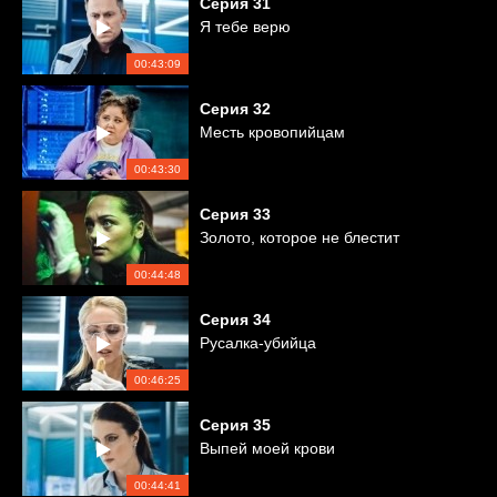
Серия
31
Я тебе верю
00:43:09
Серия
32
Месть кровопийцам
00:43:30
Серия
33
Золото, которое не блестит
00:44:48
Серия
34
Русалка-убийца
00:46:25
Серия
35
Выпей моей крови
00:44:41