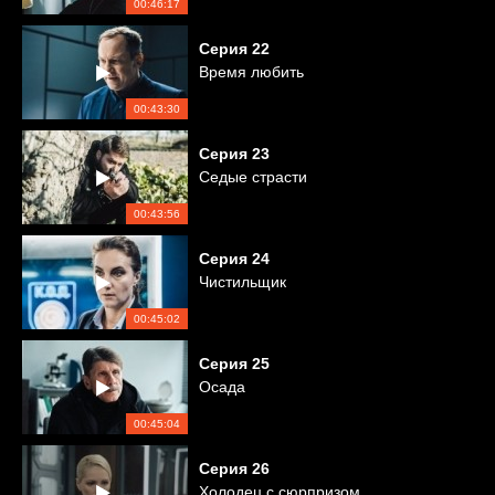
00:46:17
Серия
22
Время любить
00:43:30
Серия
23
Седые страсти
00:43:56
Серия
24
Чистильщик
00:45:02
Серия
25
Осада
00:45:04
Серия
26
Холодец с сюрпризом