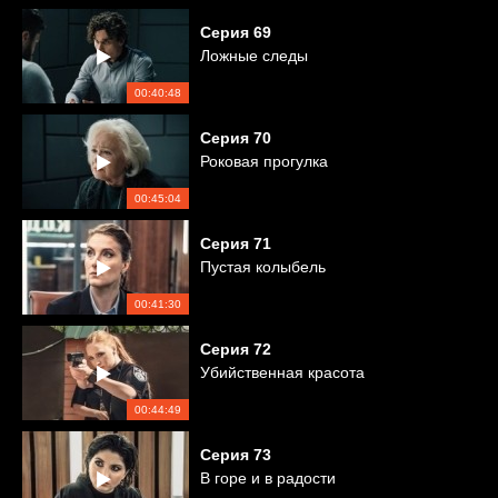
Серия
69
Ложные следы
00:40:48
Серия
70
Роковая прогулка
00:45:04
Серия
71
Пустая колыбель
00:41:30
Серия
72
Убийственная красота
00:44:49
Серия
73
В горе и в радости