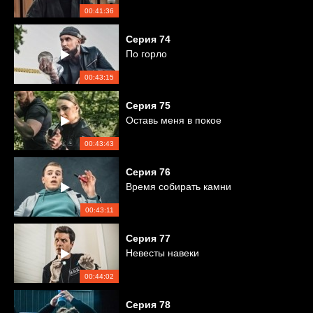
00:41:36
Серия
74
По горло
00:43:15
Серия
75
Оставь меня в покое
00:43:43
Серия
76
Время собирать камни
00:43:11
Серия
77
Невесты навеки
00:44:02
Серия
78