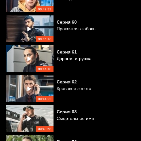
00:42:32
Серия
60
Проклятая любовь
00:44:16
Серия
61
Дорогая игрушка
00:44:10
Серия
62
Кровавое золото
00:44:22
Серия
63
Смертельное имя
00:43:58