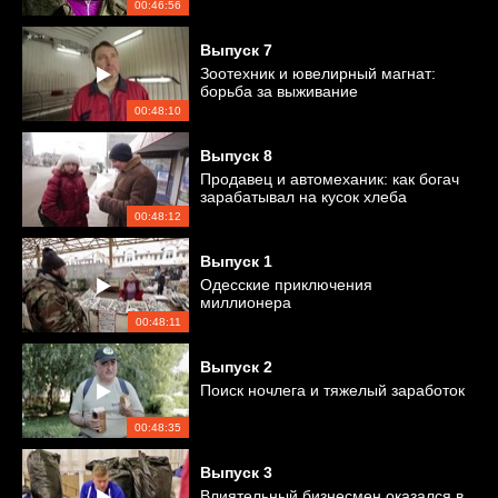
00:46:56
Выпуск
7
Зоотехник и ювелирный магнат:
борьба за выживание
00:48:10
Выпуск
8
Продавец и автомеханик: как богач
зарабатывал на кусок хлеба
00:48:12
Выпуск
1
Одесские приключения
миллионера
00:48:11
Выпуск
2
Поиск ночлега и тяжелый заработок
00:48:35
Выпуск
3
Влиятельный бизнесмен оказался в