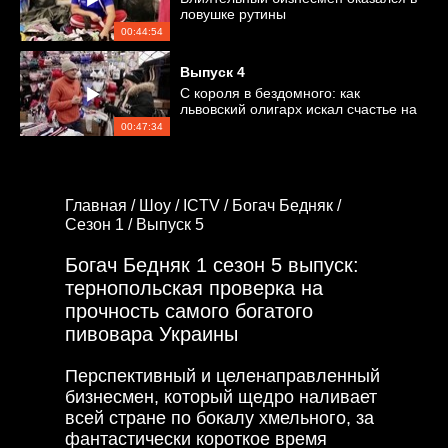
ловушке рутины
00:44:54
Выпуск
4
С короля в бездомного: как
львовский олигарх искал счастье на
улице
00:47:34
Главная /
Шоу /
ICTV /
Богач Бедняк /
Сезон 1 /
Выпуск 5
Богач Бедняк 1 сезон 5 выпуск:
тернопольская проверка на
прочность самого богатого
пивовара Украины
Перспективный и целенаправленный
бизнесмен, который щедро наливает
всей стране по бокалу хмельного, за
фантастически короткое время