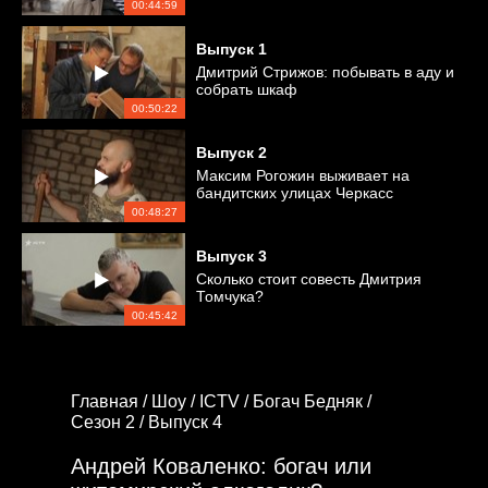
00:44:59
Выпуск
1
Дмитрий Стрижов: побывать в аду и
собрать шкаф
00:50:22
Выпуск
2
Максим Рогожин выживает на
бандитских улицах Черкасс
00:48:27
Выпуск
3
Сколько стоит совесть Дмитрия
Томчука?
00:45:42
Главная /
Шоу /
ICTV /
Богач Бедняк /
Сезон 2 /
Выпуск 4
Андрей Коваленко: богач или