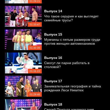
01:29:21
Выпуск
14
Что такое серурия и как выглядят
семейные трусы?
01:33:47
Выпуск
15
Мужчины с пятым размером груди
против женщин-автомехаников
01:32:39
Выпуск
16
Смогут ли парни работать в
столовой?
01:31:23
Выпуск
17
Занимательная география и тайна
рождения Леси Никитюк
01:29:49
Выпуск
18
Сергей Притула накликал гнев