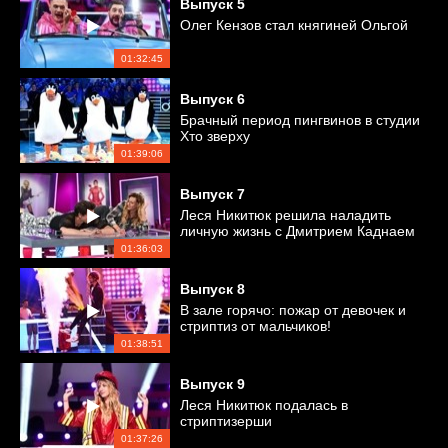
Выпуск
5
Олег Кензов стал княгиней Ольгой
01:32:45
Выпуск
6
Брачный период пингвинов в студии
Хто зверху
01:39:06
Выпуск
7
Леся Никитюк решила наладить
личную жизнь с Дмитрием Каднаем
01:36:03
Выпуск
8
В зале горячо: пожар от девочек и
стриптиз от мальчиков!
01:38:51
Выпуск
9
Леся Никитюк подалась в
стриптизерши
01:37:26