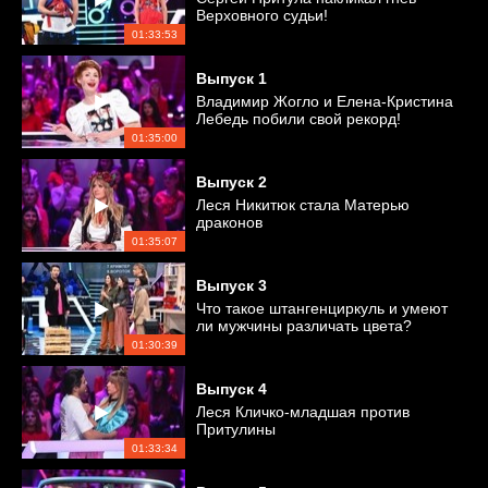
Верховного судьи!
01:33:53
Выпуск
1
Владимир Жогло и Елена-Кристина
Лебедь побили свой рекорд!
01:35:00
Выпуск
2
Леся Никитюк стала Матерью
драконов
01:35:07
Выпуск
3
Что такое штангенциркуль и умеют
ли мужчины различать цвета?
01:30:39
Выпуск
4
Леся Кличко-младшая против
Притулины
01:33:34