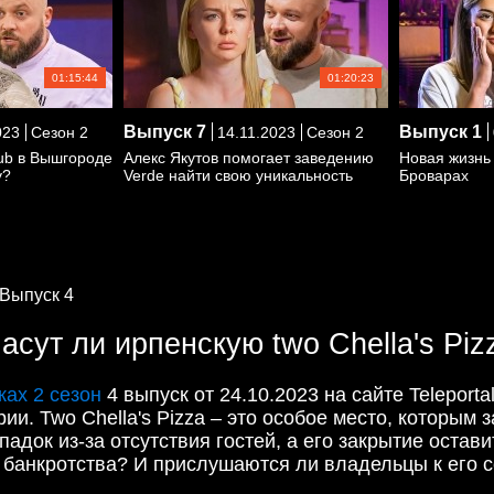
01:15:44
01:20:23
Выпуск
7
Выпуск
1
023
Сезон 2
14.11.2023
Сезон 2
lub в Вышгороде
Алекс Якутов помогает заведению
Новая жизнь
у?
Verde найти свою уникальность
Броварах
Выпуск 4
асут ли ирпенскую two Chella's Piz
жах 2 сезон
4 выпуск от 24.10.2023 на сайте Teleport
. Two Chella's Pizza – это особое место, которым 
адок из-за отсутствия гостей, а его закрытие остави
 банкротства? И прислушаются ли владельцы к его 