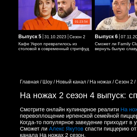
01:23:54
Выпуск
5
Выпуск
6
31.10.2023
Сезон 2
07.11.2
Кафе Укроп превратилось из
Сможет ли Family C
столовой в современный стритфуд
вернуть былую слав
Главная /
Шоу /
Новый канал /
На ножах /
Сезон 2 /
На ножах 2 сезон 4 выпуск: сп
Смотрите онлайн кулинарное реалити
На но
перевоплощение ирпенской семейной пиццерии
Когда-то популярное заведение приходит в уп
Сможет ли
Алекс Якутов
спасти пиццерию от
канала На ножах 2 сезон.