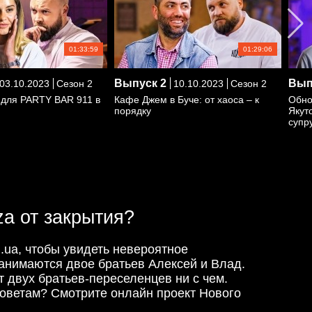
01:33:59
01:29:06
Выпуск
2
Вып
03.10.2023
Сезон 2
10.10.2023
Сезон 2
 для PARTY BAR 911 в
Кафе Джем в Буче: от хаоса – к
Обно
порядку
Якут
супр
za от закрытия?
al.ua, чтобы увидеть невероятное
занимаются двое братьев Алексей и Влад.
т двух братьев-переселенцев ни с чем.
советам? Смотрите онлайн проект Нового