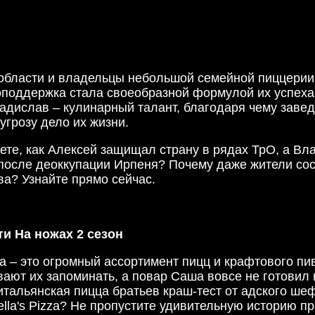
области и владельцы небольшой семейной пиццерии в
оподдержка стала своеобразной формулой их успеха.
ладислав – кулинарный талант, благодаря чему заве
грозу дело их жизни.
аете, как Алексей защищал страну в рядах ТрО, а В
осле деоккупации Ирпеня? Почему даже жители сосед
а? Узнайте прямо сейчас.
ти На ножах 2 сезон
zza – это огромный ассортимент пицц и крафтового п
вают их запоминать, а повар Саша вовсе не готовил
итальянская пицца братьев краш-тест от адского ш
lla's Pizza? Не пропустите удивительную историю п