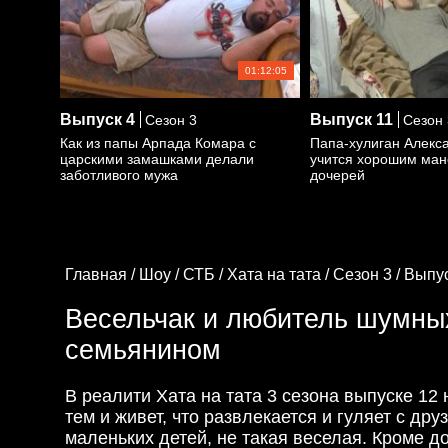
01:12:05
Выпуск
4
Выпуск
11
Сезон 3
Сезон 
Как из папы Арпада Комара с
Папа-хулиган Алекс
царскими замашками делали
учится хорошим ман
заботливого мужа
дочерей
Главная /
Шоу /
СТБ /
Хата на тата /
Сезон 3 /
Выпус
Весельчак и любитель шумны
семьянином
В реалити Хата на тата 3 сезона выпуске 1
тем и живет, что развлекается и гуляет с др
маленьких детей, не такая веселая. Кроме д