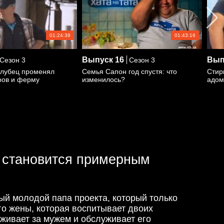
01:24:38
01:43:16
Выпуск
16
Вып
Сезон 3
Сезон 3
лубец променял
Семья Сапон год спустя: что
Стир
ров и ферму
изменилось?
адом
 становится примерным
ый молодой папа проекта, который только
его жены, которая воспитывает двоих
аживает за мужем и обслуживает его