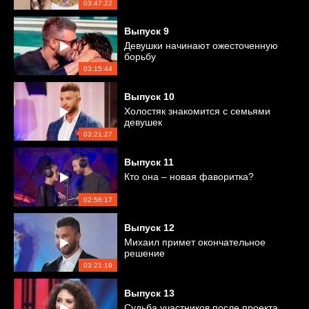
03:47:22
Выпуск
9
Девушки начинают ожесточенную
борьбу
03:15:44
Выпуск
10
Холостяк знакомится с семьями
девушек
03:21:27
Выпуск
11
Кто она – новая фаворитка?
02:56:17
Выпуск
12
Михаил примет окончательное
решение
03:21:19
Выпуск
13
Судьба участников после проекта