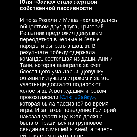
Юля «Зайка» стала жертвой
собственной пассивности
И пока Розали и Миша наслаждались
обществом друг друга, Григорий
Решетник предложил девушкам
переодеться в черные и белые
наряды и сыграть в шашки. В
результате победу одержала
команда, состоящая из Даши, Ани и
Тани, которая выиграла за счет
блестящего ума Дарьи. Девушку
объявили лучшим игроком и за это
участнице достался подарок от
холостяка. А вот худшим игроком
провозгласили
Юлю «Зайку»
,
которая была пассивной во время
игры. И за такое поведение Григорий
наказал участницу. Юля должна
была отправиться на групповое
свидание с Мишей и Аней, а теперь
ей придется отдать свое