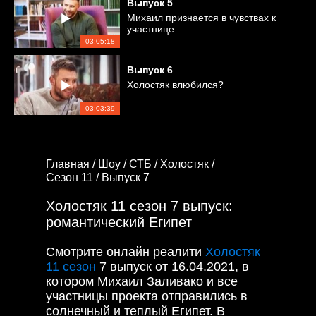
Выпуск
5
Михаил признается в чувствах к
участнице
03:05:18
Выпуск
6
Холостяк влюбился?
03:03:39
Главная /
Шоу /
СТБ /
Холостяк /
Сезон 11 /
Выпуск 7
Холостяк 11 сезон 7 выпуск:
романтический Египет
Смотрите онлайн реалити
Холостяк
11 сезон
7 выпуск от 16.04.2021, в
котором Михаил Заливако и все
участницы проекта отправились в
солнечный и теплый Египет. В