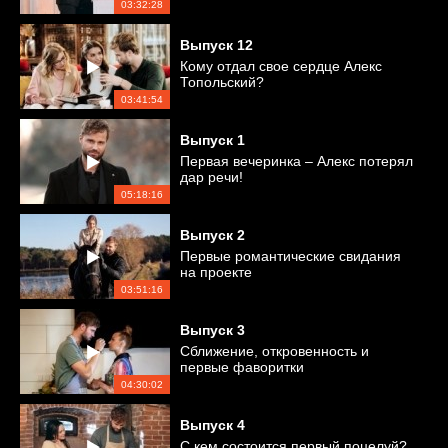
03:32:28
Выпуск
12
Кому отдал свое сердце Алекс
Топольский?
03:41:54
Выпуск
1
Первая вечеринка – Алекс потерял
дар речи!
05:18:16
Выпуск
2
Первые романтические свидания
на проекте
03:51:16
Выпуск
3
Сближение, откровенность и
первые фаворитки
04:30:02
Выпуск
4
С кем состоится первый поцелуй?