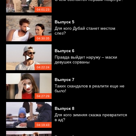
04:01:23
Выпуск
5
Для кого Дубай станет местом
слез?
04:30:35
Выпуск
6
Правда выйдет наружу – маски
девушек сорваны
04:22:24
Выпуск
7
Таких скандалов в реалити еще не
было!
04:27:29
Выпуск
8
Для кого зимняя сказка превратится
в ад?
04:19:43