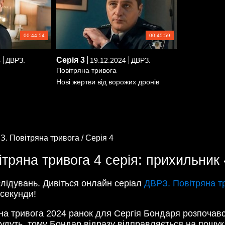
00:44:54
00:45:59
Серія
3
4
ДВРЗ.
19.12.2024
ДВРЗ.
Повітряна тривога
Нові жертви від ворожих дронів
З. Повітряна тривога /
Серія 4
тряна тривога 4 серія: прихильник
слідувань. Дивіться онлайн серіал
ДВРЗ. Повітряна т
 секунди!
на тривога 2024 ранок для Сергія Бондаря розпочався 
удуть, тому Бондар відразу відправляється на пошук