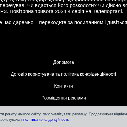
заперечував. Чи вдасться його розколоти? Чи дійсно в
ВРЗ. Повітряна тривога 2024 4 серія на Телепорталі.
 час даремно – переходьте за посиланням і дивітьс
Допомога
Договір користувача та політика конфіденційності
Контакти
Розміщення реклами
ти роботу нашого сайту, персоналізувати рекламу. Продовжуючи відвідув
користувача і
політики конфіденційності.
Teleportal © 2018-
2026
СЛМ ОНЛАЙН МЕДІА