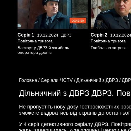
00:45:50
Серія
1
Серія
2
19.12.2024
ДВРЗ.
19.12.202
Повітряна тривога
Повітряна тривога
Блекаут у ДВРЗ й загибель
Глобальна загроза
оператора дронів
Головна /
Серіали /
ICTV /
Дільничний з ДВРЗ /
ДВР
Дільничний з ДВРЗ ДВРЗ. Пові
Не пропустіть нову дозу гостросюжетних роз
зможете відірватись від екранів до останньої
У 4 серії детективного серіалу ДВРЗ. Повітря
жаль, завершилась. Але злочинці чекати не б