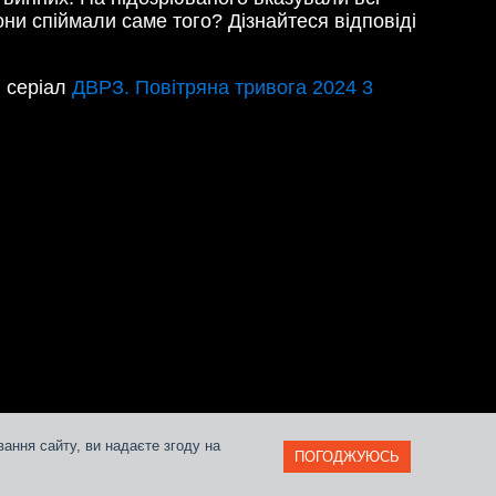
они спіймали саме того? Дізнайтеся відповіді
я серіал
ДВРЗ. Повітряна тривога 2024 3
ання сайту, ви надаєте згоду на
ПОГОДЖУЮСЬ