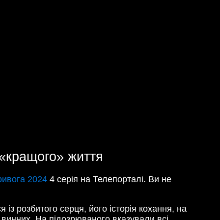
 «кращого» життя
ривога 2024
4 серія на Телепорталі. Ви не
із розбитого серця, його історія кохання, на
 винних. На підозрюваного вказували всі