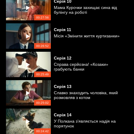
Серія
10
Мама Курочки захищає сина від
булінгу на роботі
00:27:56
Серія
11
Місія «Змінити життя куртизанки»
00:26:52
Серія
12
Справа серйозна! «Козаки»
грабують банки
00:25:49
Серія
13
Славко знаходить чоловіка, який
розмовляв з котом
00:25:02
Серія
14
У Полкана з’являється надія на
порятунок
00:24:42