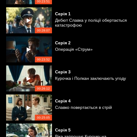
00:23:51
Серія
1
Дебют Славка у поліції обертається
катастрофою
00:28:07
Серія
2
Операція «Струм»
00:23:52
Серія
3
Курочка і Полкан заключають угоду
00:26:12
Серія
4
Славко повертається в стрій
00:25:05
Серія
5
Віка запрошує Курочку на