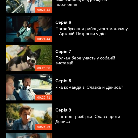
побачення
00:26:42
Серія
6
Пограбування рибацького магазину
– Аркадій Петрович у ділі
00:24:44
Серія
7
Полкан бере участь у собачій
виставці!
00:24:58
Серія
8
Яка команда зі Славка й Дениса?
00:26:41
Серія
9
Пінг-понг розбірки: Слава проти
Дениса
00:25:26