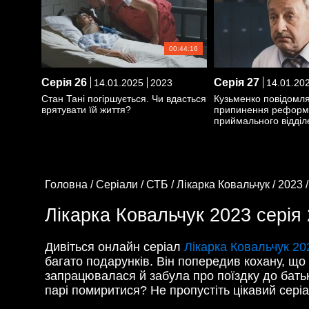
00:44:16
Серія
26
Серія
27
14.01.2025
2023
14.01.20
Стан Тані погіршується. Чи вдасться
Кузьменко повідомл
врятувати їй життя?
припинення реформ
приймального відділ
Головна /
Серіали /
СТБ /
Лікарка Ковальчук /
2023 
Лікарка Ковальчук 2023 серія 
Дивіться онлайн серіал
Лікарка Ковальчук 20
багато подарунків. Він попередив кохану, що
запрацювалася й забула про поїздку до батьк
парі помиритися? Не пропустіть цікавий сері