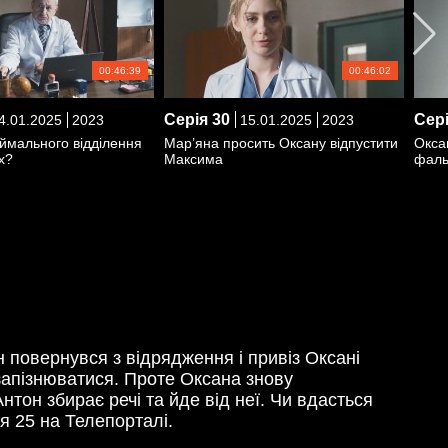
00:46:39
00:46:02
Серія
30
Сер
4.01.2025
2023
15.01.2025
2023
ймального відділення
Мар’яна просить Оксану відпустити
Окса
х?
Максима
фальс
 повернувся з відрядження і привіз Оксані
 запізнюватися. Проте Оксана знову
тон збирає речі та йде від неї. Чи вдасться
я 25 на Телепорталі.