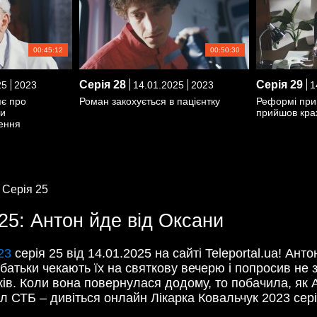
00:45:12
00:50:30
Серія
28
Серія
29
25
2023
14.01.2025
2023
1
яє про
Роман закохується в пацієнтку
Реформі при
и
прийшов кра
ення
/
Серія 25
25: Антон йде від Оксани
23
серія 25 від 14.01.2025 на сайті Teleportal.ua!
Антон
 батьки чекають їх на святкову вечерю і попросив не
ів. Коли вона повернулася додому, то побачила, як Ан
ал СТБ – дивіться онлайн Лікарка Ковальчук 2023 сері