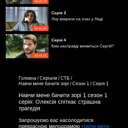
00:46:19
Серія
3
Лізу викрали на очах у Наді
00:44:44
Серія
4
Ким насправді виявиться Сергій?
00:45:45
Головна /
Серіали /
СТБ /
Навчи мене бачити зорі /
Сезон 1 /
Серія 1
Навчи мене бачити зорі 1 сезон 1
серія: Олексія спіткає страшна
трагедія
Запрошуємо вас насолодитися
прекрасною мелодрамою
Навчи мене