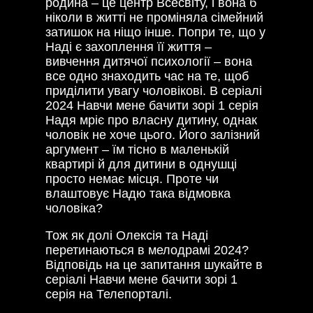
родина – це центр Всесвіту, і вона б
ніколи в житті не проміняла сімейний
затишок на ніщо інше. Попри те, що у
Наді є захоплення її життя –
вивчення дитячої психології – вона
все одно знаходить час на те, щоб
приділити увагу чоловікові. В серіалі
2024 Навчи мене бачити зорі 1 серія
Надя мріє про власну дитину, однак
чоловік не хоче цього. Його залізний
аргумент – їм тісно в маленькій
квартирі й для дитини в однушці
просто немає місця. Проте чи
влаштовує Надю така відмовка
чоловіка?
Тож як долі Олексія та Наді
перетинаються в мелодрамі 2024?
Відповідь на це запитання шукайте в
серіалі Навчи мене бачити зорі 1
серія на Телепорталі.