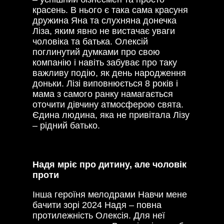
красень. В нього є така сама красуня
дружина Яна та слухняна донечка
Ліза, яким явно не вистачає уваги
чоловіка та батька. Олексій
поглинутий думками про свою
компанію і навіть забуває про таку
важливу подію, як день народження
доньки. Лізі виповнюється 8 років і
мама з самого ранку намагається
оточити дівчину атмосферою свята.
Єдина людина, яка не привітала Лізу
– рідний батько.
Надя мріє про дитину, але чоловік
проти
Інша героїня мелодрами Навчи мене
бачити зорі 2024 Надя – повна
протилежність Олексія. Для неї