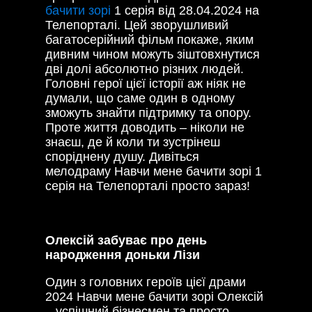
бачити зорі
1 серія від 28.04.2024 на
Телепорталі. Цей зворушливий
багатосерійний фільм покаже, яким
дивним чином можуть зіштовхнутися
дві долі абсолютно різних людей.
Головні герої цієї історії аж ніяк не
думали, що саме один в одному
зможуть знайти підтримку та опору.
Проте життя доводить – ніколи не
знаєш, де й коли ти зустрінеш
споріднену душу. Дивіться
мелодраму Навчи мене бачити зорі 1
серія на Телепорталі просто зараз!
Олексій забуває про день
народження доньки Лізи
Один з головних героїв цієї драми
2024 Навчи мене бачити зорі Олексій
– успішний бізнесмен та просто