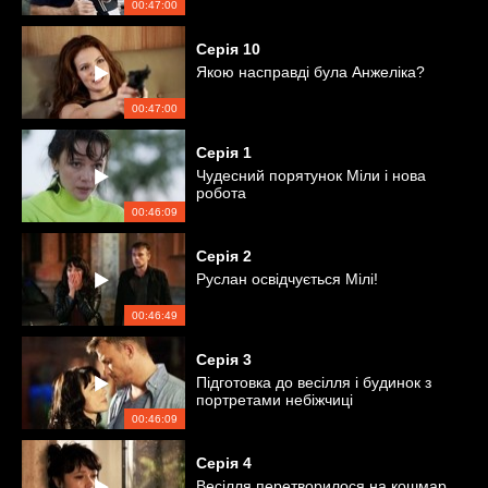
00:47:00
Серія
10
Якою насправді була Анжеліка?
00:47:00
Серія
1
Чудесний порятунок Міли і нова
робота
00:46:09
Серія
2
Руслан освідчується Мілі!
00:46:49
Серія
3
Підготовка до весілля і будинок з
портретами небіжчиці
00:46:09
Серія
4
Весілля перетворилося на кошмар