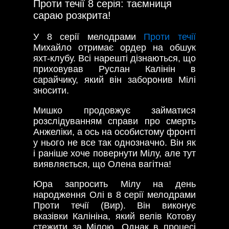
Проти течії 8 серія: таємниця
сараю розкрита!
У 8 серії мелодрами
Проти течії
Михайло отримає ордер на обшук
яхт-клубу. Всі нарешті дізнаються, що
приховував Руслан Калінін в
сарайчику, який він заборонив Мілі
зносити.
Мишко продовжує займатися
розслідуванням справи про смерть
Анжеліки, а ось на особистому фронті
у нього не все так однозначно. Він як
і раніше хоче повернути Мілу, але тут
виявляється, що Олена вагітна!
Юра запросить Мілу на день
народження Олі в 8 серії мелодрами
Проти течії (Вир). Він виконує
вказівки Калініна, який велів Котову
стежити за Мілою. Однак в процесі