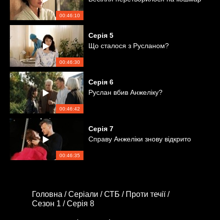
00:46:10
Серія
5
Що сталося з Русланом?
00:46:30
Серія
6
Руслан вбив Анжеліку?
00:46:42
Серія
7
Справу Анжеліки знову відкрито
00:46:35
Головна /
Серіали /
СТБ /
Проти течії /
Сезон 1 /
Серія 8