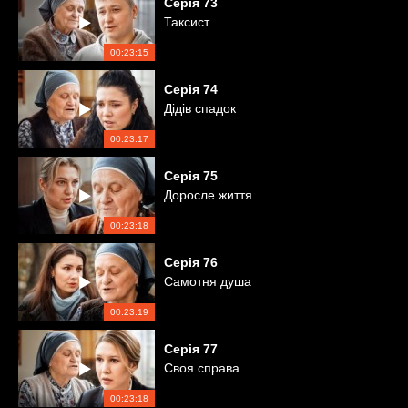
Серія
73
Таксист
00:23:15
Серія
74
Дідів спадок
00:23:17
Серія
75
Доросле життя
00:23:18
Серія
76
Самотня душа
00:23:19
Серія
77
Своя справа
00:23:18