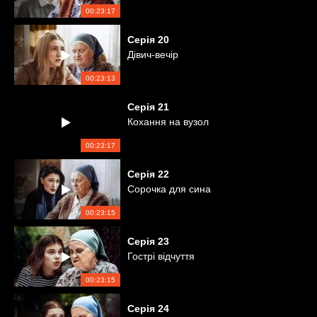
00:23:17
Серія
20
Дівич-вечір
00:23:13
Серія
21
Кохання на вузол
00:23:17
Серія
22
Сорочка для сина
00:23:15
Серія
23
Гострі відчуття
00:23:15
Серія
24