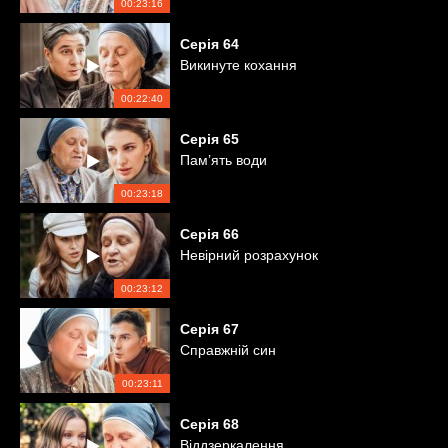
00:23:16
Серія
64
Викинуте кохання
00:22:40
Серія
65
Пам’ять води
00:23:18
Серія
66
Невірний розрахунок
00:23:12
Серія
67
Справжній син
00:23:11
Серія
68
Віддзеркалення