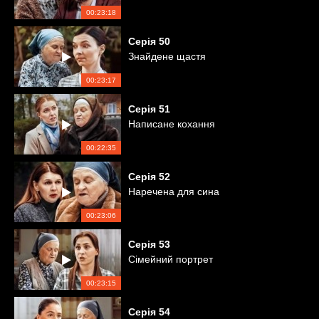
00:23:18
Серія
50
Знайдене щастя
00:23:17
Серія
51
Написане кохання
00:22:35
Серія
52
Наречена для сина
00:23:06
Серія
53
Сімейний портрет
00:23:15
Серія
54