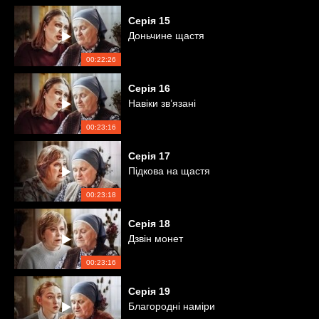
Серія
15
Доньчине щастя
00:22:26
Серія
16
Навіки зв’язані
00:23:16
Серія
17
Підкова на щастя
00:23:18
Серія
18
Дзвін монет
00:23:16
Серія
19
Благородні наміри