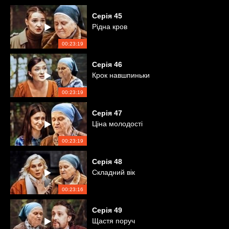
Серія
45
Рідна кров
00:23:19
Серія
46
Крок навшпиньки
00:23:19
Серія
47
Ціна молодості
00:23:19
Серія
48
Складний вік
00:23:16
Серія
49
Щастя поруч