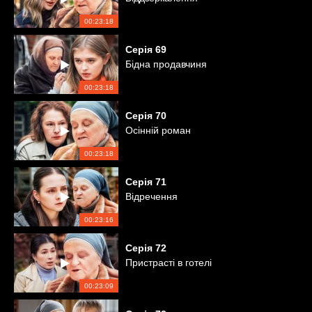
00:23:18
Серія
69
Бідна продавчиня
00:23:18
Серія
70
Осінній роман
00:23:18
Серія
71
Відречення
00:23:16
Серія
72
Пристрасті в готелі
00:23:09