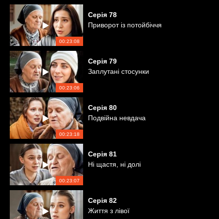
Серія
78
Приворот із потойбіччя
00:23:08
Серія
79
Заплутані стосунки
00:23:06
Серія
80
Подвійна невдача
00:23:18
Серія
81
Ні щастя, ні долі
00:23:07
Серія
82
Життя з лівої