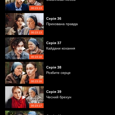
00:23:13
Серія
36
Прихована правда
00:23:13
Серія
37
Кайдани кохання
00:23:18
Серія
38
Розбите серце
00:23:16
Серія
39
Чесний брехун
00:23:17