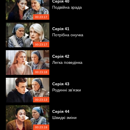
Серія
40
Подвійна зрада
00:23:17
Серія
41
Потрібна онучка
00:23:17
Серія
42
Легка поведінка
00:23:18
Серія
43
Родинні зв’язки
00:23:13
Серія
44
Швидкі зміни
00:23:19