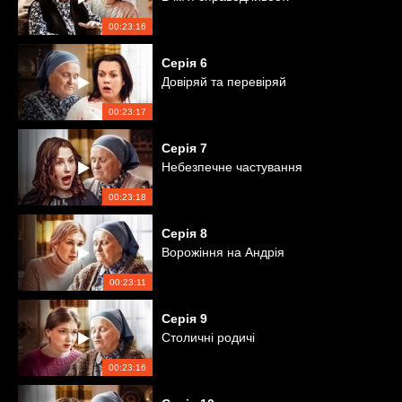
00:23:16
Серія
6
Довіряй та перевіряй
00:23:17
Серія
7
Небезпечне частування
00:23:18
Серія
8
Ворожіння на Андрія
00:23:11
Серія
9
Столичні родичі
00:23:16