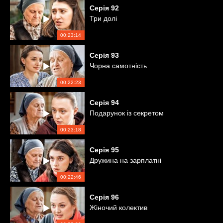
Серія
92
Три долі
00:23:14
Серія
93
Чорна самотність
00:22:23
Серія
94
Подарунок із секретом
00:23:18
Серія
95
Дружина на зарплатні
00:22:46
Серія
96
Жіночий колектив