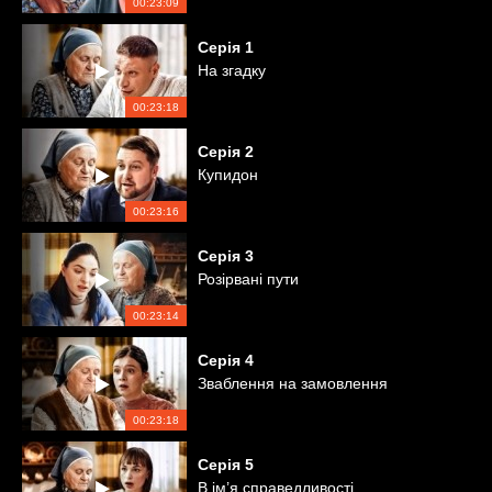
00:23:09
Серія
1
На згадку
00:23:18
Серія
2
Купидон
00:23:16
Серія
3
Розірвані пути
00:23:14
Серія
4
Зваблення на замовлення
00:23:18
Серія
5
В ім’я справедливості