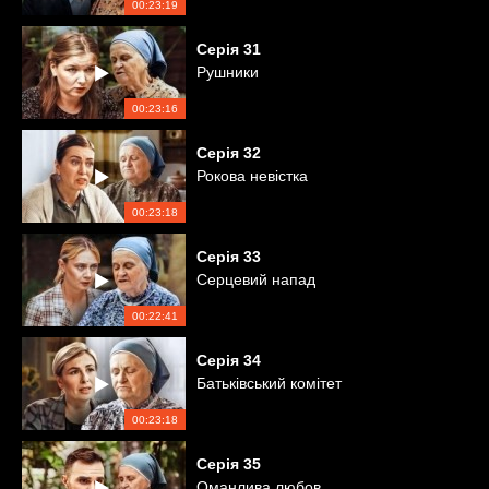
00:23:19
Серія
31
Рушники
00:23:16
Серія
32
Рокова невістка
00:23:18
Серія
33
Серцевий напад
00:22:41
Серія
34
Батьківський комітет
00:23:18
Серія
35
Оманлива любов