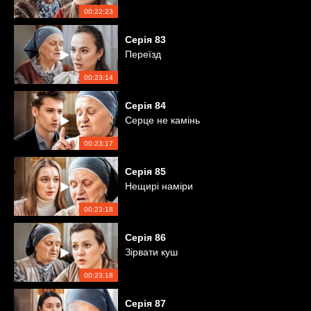
00:22:23
Серія
83
Переїзд
00:23:14
Серія
84
Серце не камінь
00:23:17
Серія
85
Нещирі наміри
00:23:18
Серія
86
Зірвати куш
00:23:18
Серія
87