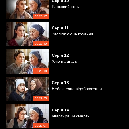
Серія
10
Ранковий гість
00:23:17
Серія
11
Засліплююче кохання
00:22:45
Серія
12
Хліб на щастя
00:23:18
Серія
13
Небезпечне відображення
00:22:35
Серія
14
Квартира чи смерть
00:23:07