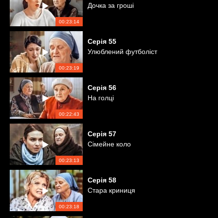
Дочка за гроші
00:23:14
Серія
55
Улюблений футболіст
00:23:19
Серія
56
На голці
00:22:43
Серія
57
Сімейне коло
00:23:13
Серія
58
Стара криниця
00:23:18