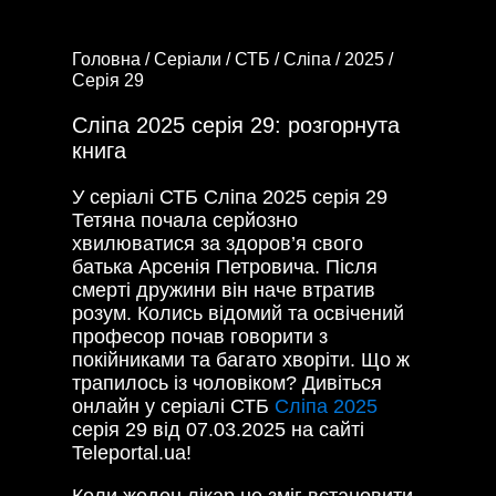
Головна /
Серіали /
СТБ /
Сліпа /
2025 /
Серія 29
Сліпа 2025 серія 29: розгорнута
книга
У серіалі СТБ Сліпа 2025 серія 29
Тетяна почала серйозно
хвилюватися за здоров’я свого
батька Арсенія Петровича. Після
смерті дружини він наче втратив
розум. Колись відомий та освічений
професор почав говорити з
покійниками та багато хворіти. Що ж
трапилось із чоловіком? Дивіться
онлайн у серіалі СТБ
Сліпа 2025
серія 29 від 07.03.2025 на сайті
Teleportal.ua!
Коли жоден лікар не зміг встановити