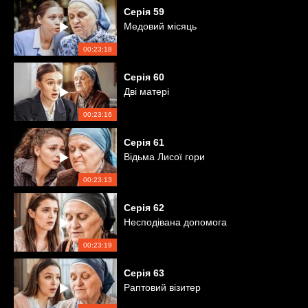
Серія
59
Медовий місяць
00:23:18
Серія
60
Дві матері
00:23:16
Серія
61
Відьма Лисої гори
00:23:13
Серія
62
Несподівана допомога
00:23:19
Серія
63
Раптовий візитер