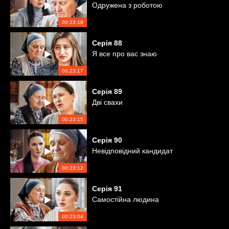
Одружена з роботою
00:23:18
Серія
88
Я все про вас знаю
00:23:17
Серія
89
Дві свахи
00:23:15
Серія
90
Невідповідний кандидат
00:23:12
Серія
91
Самостійна людина
00:23:04