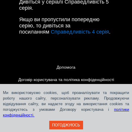
Дивіться у серіалі Справедливість 5
серія.
Якщо ви пропустили попередню
серію, то дивіться за
посиланням
Справедливість 4 серія
.
Допомога
Договір користувача та політика конфіденційності
Контакти
Ми використовуємо cookies, щоб проаналізувати та покращити
роботу нашого сайту, персоналізувати рекламу. Продовжуючи
відвідування сайту, ви надаєте згоду на використання cookies та
Розміщення реклами
погоджуєтесь з умовами Договору користувача і
політики
конфіденційності.
ПОГОДЖУЮСЬ
Teleportal © 2018-
2026
СЛМ ОНЛАЙН МЕДІА