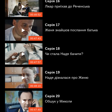
Серія
16
Лікар приїхав до Реченська
00:46:52
Серія
17
Женя знайшов послання батька
00:47:43
Серія
18
Чи стала Надя бачити?
00:47:57
Серія
19
Надя дізналася про Женю
00:48:10
Серія
20
Обшук у Миколи
00:47:40