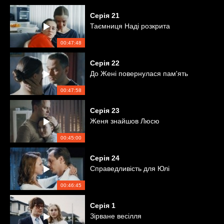
Серія
21
Таємниця Наді розкрита
00:47:48
Серія
22
До Жені повернулася пам'ять
00:47:58
Серія
23
Женя знайшов Люсю
00:45:00
Серія
24
Справедливість для Юлі
00:46:45
Серія
1
Зірване весілля