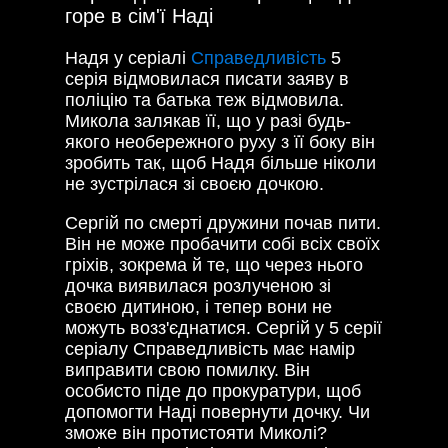
горе в сім'ї Наді
Надя у серіалі
Справедливість
5
серія відмовилася писати заяву в
поліцію та батька теж відмовила.
Микола залякав її, що у разі будь-
якого необережного руху з її боку він
зробить так, щоб Надя більше ніколи
не зустрілася зі своєю дочкою.
Сергій по смерті дружини почав пити.
Він не може пробачити собі всіх своїх
гріхів, зокрема й те, що через нього
дочка виявилася розлученою зі
своєю дитиною, і тепер вони не
можуть возз'єднатися. Сергій у 5 серії
серіалу Справедливість має намір
виправити свою помилку. Він
особисто піде до прокуратури, щоб
допомогти Наді повернути дочку. Чи
зможе він протистояти Миколі?