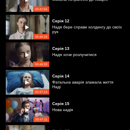
00:47:04
Серія
12
Надя бере справи холдингу до своїх
рук
00:46:19
Серія
13
Надя хоче розлучитися
00:46:33
Серія
14
Фатальна аварія зламала життя
Наді
00:47:13
Серія
15
Нова надія
00:47:11