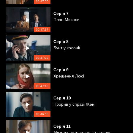
00:47:55
Серія
7
План Миколи
00:47:37
Серія
8
Бунт у колонії
00:47:29
Серія
9
Хрещення Люсі
00:47:13
Серія
10
Прорив у справі Жені
00:46:55
Серія
11
Микола потрапляє до лікарні