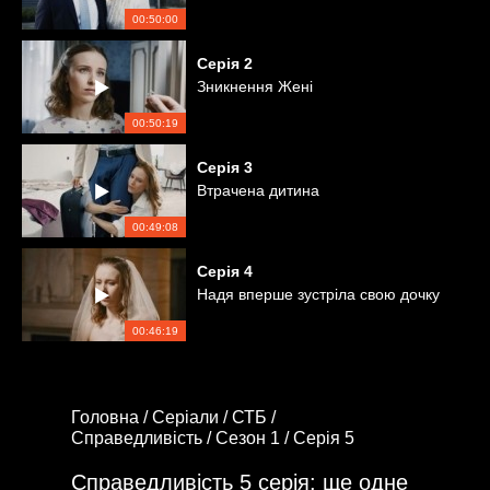
00:50:00
Серія
2
Зникнення Жені
00:50:19
Серія
3
Втрачена дитина
00:49:08
Серія
4
Надя вперше зустріла свою дочку
00:46:19
Головна /
Серіали /
СТБ /
Справедливість /
Сезон 1 /
Серія 5
Справедливість 5 серія: ще одне