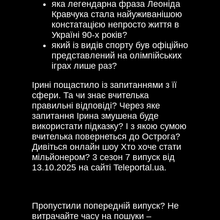
яка легендарна фраза Леоніда
Кравчука стала найуживанішою
констатацією непросто життя в
Україні 90-х років?
який із видів спорту був офіційно
представлений на олімпійських
іграх лише раз?
Ірині пощастило із запитаннями з її
сфери. Та чи знає вчителька
правильні відповіді? Через яке
запитання Ірина змушена буде
використати підказку? І з якою сумою
вчителька повернеться до Острога?
Дивіться онлайн шоу Хто хоче стати
мільйонером? 3 сезон 7 випуск від
13.10.2025 на сайті Teleportal.ua.
Пропустили попередній випуск? Не
витрачайте часу на пошуки –