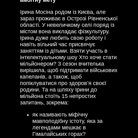
амбітну мету
Ірина Мосіна родом із Києва, але
зараз проживає в Острозі Рівненської
області. У невеличкому селі поряд із
містом вона викладає фізкультуру.
Ірина дуже любить свою роботу і
навіть вільний час присвячує
заняттям із дітьми. Взяти участь в
інтелектуальному шоу Хто хоче стати
мільйонером? 3 сезон вчителька
вирішила, щоб підтримати військових
капеланів, а також, щоб
попіклуватися про здоров’я своєї
родини. Та на шляху Ірини до
мільйона стоїть 15 непростих
запитань, зокрема:
як називають міфічну
мавпоподібну істоту, яка за
легендами мешкає в
Гімалайських горах?