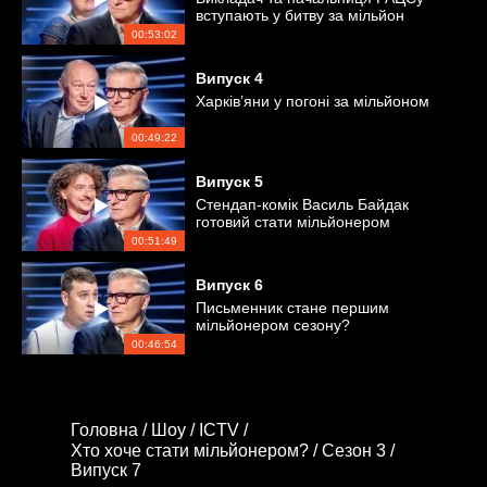
вступають у битву за мільйон
00:53:02
Випуск
4
Харків’яни у погоні за мільйоном
00:49:22
Випуск
5
Стендап-комік Василь Байдак
готовий стати мільйонером
00:51:49
Випуск
6
Письменник стане першим
мільйонером сезону?
00:46:54
Головна /
Шоу /
ICTV /
Хто хоче стати мільйонером? /
Сезон 3 /
Випуск 7