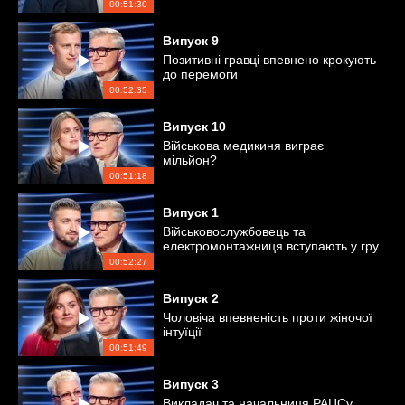
00:51:30
Випуск
9
Позитивні гравці впевнено крокують
до перемоги
00:52:35
Випуск
10
Військова медикиня виграє
мільйон?
00:51:18
Випуск
1
Військовослужбовець та
електромонтажниця вступають у гру
00:52:27
Випуск
2
Чоловіча впевненість проти жіночої
інтуїції
00:51:49
Випуск
3
Викладач та начальниця РАЦСу