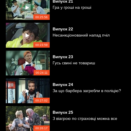
Випуск
21
Гра у гроші на гроші
00:25:56
Випуск
22
Несанкціонований напад пчіл
00:23:59
Випуск
23
Гусь свині не товариш
00:24:11
Випуск
24
За що барбера загребли в поліцію?
00:27:02
Випуск
25
З віагрою по страховці можна все
00:26:17