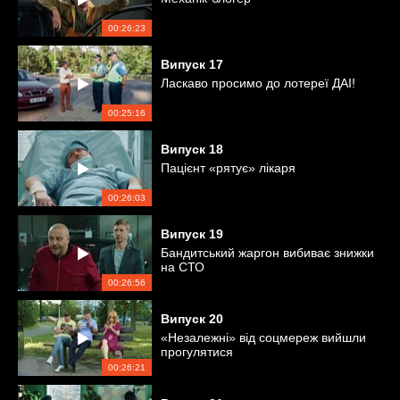
00:26:23
Випуск
17
Ласкаво просимо до лотереї ДАІ!
00:25:16
Випуск
18
Пацієнт «рятує» лікаря
00:26:03
Випуск
19
Бандитський жаргон вибиває знижки
на СТО
00:26:56
Випуск
20
«Незалежні» від соцмереж вийшли
прогулятися
00:26:21