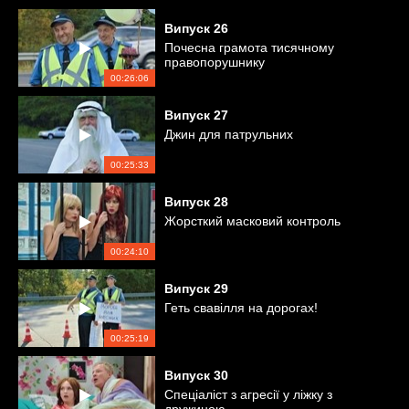
Випуск
26
Почесна грамота тисячному
правопорушнику
00:26:06
Випуск
27
Джин для патрульних
00:25:33
Випуск
28
Жорсткий масковий контроль
00:24:10
Випуск
29
Геть свавілля на дорогах!
00:25:19
Випуск
30
Спеціаліст з агресії у ліжку з