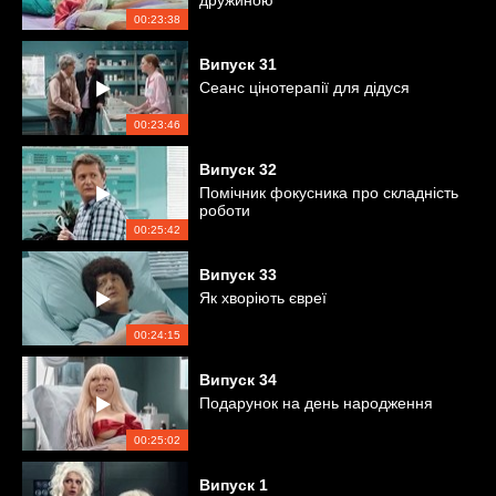
дружиною
00:23:38
Випуск
31
Сеанс цінотерапії для дідуся
00:23:46
Випуск
32
Помічник фокусника про складність
роботи
00:25:42
Випуск
33
Як хворіють євреї
00:24:15
Випуск
34
Подарунок на день народження
00:25:02
Випуск
1