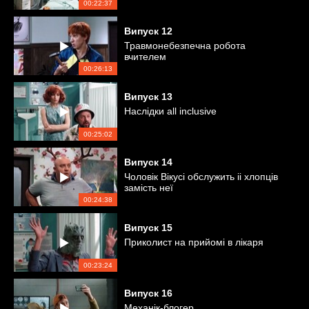
00:22:37
Випуск
12
Травмонебезпечна робота
вчителем
00:26:13
Випуск
13
Наслідки all inclusive
00:25:02
Випуск
14
Чоловік Вікусі обслужить іі хлопців
замість неї
00:24:38
Випуск
15
Приколист на прийомі в лікаря
00:23:24
Випуск
16
Механік-блогер