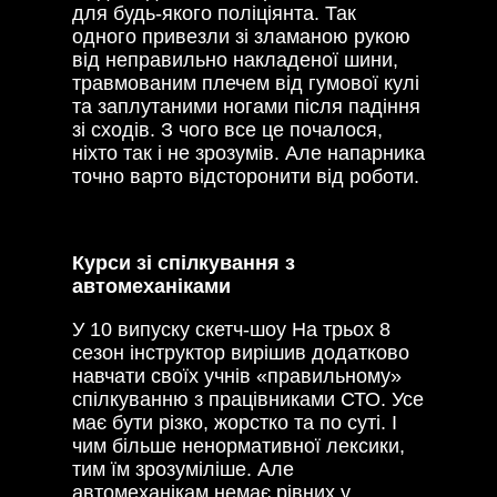
для будь-якого поліціянта. Так
одного привезли зі зламаною рукою
від неправильно накладеної шини,
травмованим плечем від гумової кулі
та заплутаними ногами після падіння
зі сходів. З чого все це почалося,
ніхто так і не зрозумів. Але напарника
точно варто відсторонити від роботи.
Курси зі спілкування з
автомеханіками
У 10 випуску скетч-шоу На трьох 8
сезон інструктор вирішив додатково
навчати своїх учнів «правильному»
спілкуванню з працівниками СТО. Усе
має бути різко, жорстко та по суті. І
чим більше ненормативної лексики,
тим їм зрозуміліше. Але
автомеханікам немає рівних у