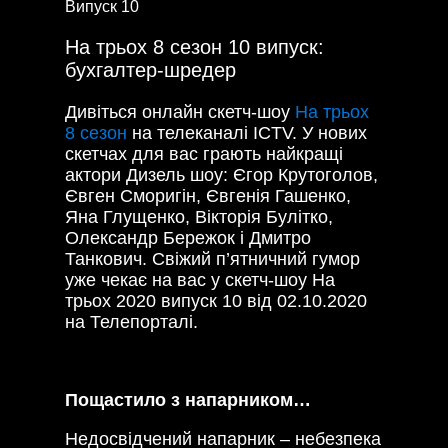
Випуск 10
На трьох 8 сезон 10 випуск:
бухгалтер-шредер
Дивіться онлайн скетч-шоу
На трьох
8 сезон
на телеканалі ICTV. У нових
скетчах для вас грають найкращі
актори Дизель шоу: Єгор Крутоголов,
Євген Сморигін, Євгенія Гашенко,
Яна Глущенко, Вікторія Булітко,
Олександр Бережок і Дмитро
Танкович. Свіжий п’ятничний гумор
уже чекає на вас у скетч-шоу На
трьох 2020 випуск 10 від 02.10.2020
на Телепорталі.
Пощастило з напарником…
Недосвідчений напарник – небезпека