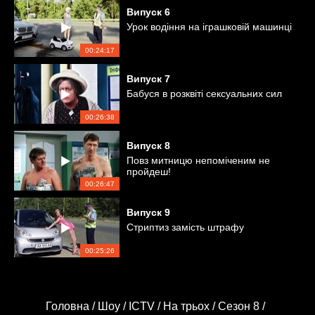
Випуск
6
Урок водіння на іграшковій машинці
00:24:17
Випуск
7
Бабуся в розквіті сексуальних сил
00:26:38
Випуск
8
Повз митницю непоміченим не
пройдеш!
00:26:47
Випуск
9
Стриптиз замість штрафу
00:25:26
Головна /
Шоу /
ICTV /
На трьох /
Сезон 8 /