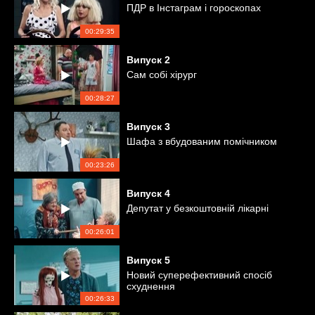
ПДР в Інстаграм і гороскопах
00:29:35
Випуск
2
Сам собі хірург
00:28:27
Випуск
3
Шафа з вбудованим помічником
00:23:26
Випуск
4
Депутат у безкоштовній лікарні
00:26:01
Випуск
5
Новий суперефективний спосіб
схуднення
00:26:33