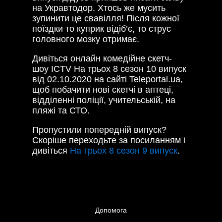
на Укравтодор. Хтось же
мусить
зупинити це свавілля! Після кожної
поїздки то куприк відіб’є, то струс
головного мозку отримає.
Дивіться онлайн комедійне скетч-
шоу ICTV На трьох 8 сезон 10 випуск
від 02.10.2020 на сайті Teleportal.ua,
щоб побачити нові скетчі в аптеці,
відділенні поліції, учительській, на
пляжі та СТО.
Пропустили попередній випуск?
Скоріше переходьте за посиланням і
дивіться
На трьох 8 сезон 9 випуск
.
Допомога