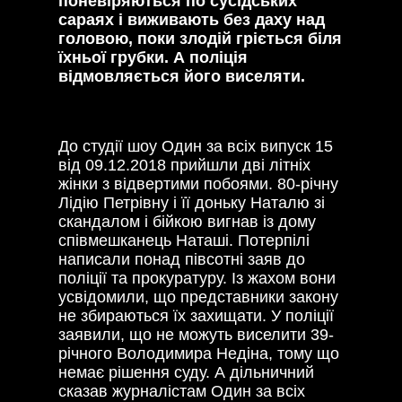
поневіряються по сусідських
сараях і виживають без даху над
головою, поки злодій гріється біля
їхньої грубки. А поліція
відмовляється його виселяти.
До студії шоу Один за всіх випуск 15
від 09.12.2018 прийшли дві літніх
жінки з відвертими побоями. 80-річну
Лідію Петрівну і її доньку Наталю зі
скандалом і бійкою вигнав із дому
співмешканець Наташі. Потерпілі
написали понад півсотні заяв до
поліції та прокуратуру. Із жахом вони
усвідомили, що представники закону
не збираються їх захищати. У поліції
заявили, що не можуть виселити 39-
річного Володимира Недіна, тому що
немає рішення суду. А дільничний
сказав журналістам Один за всіх