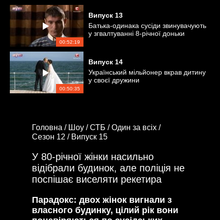
Випуск
13
Батька-одинака сусіди звинувачують
у згвалтуванні 8-річної доньки
00:52:19
Випуск
14
Український мільйонер вкрав дитину
у своєї дружини
00:50:35
Головна /
Шоу /
СТБ /
Один за всіх /
Сезон 12 /
Випуск 15
У 80-річної жінки насильно
відібрали будинок, але поліція не
поспішає виселяти рекетира
Парадокс: двох жінок вигнали з
власного будинку, цілий рік вони