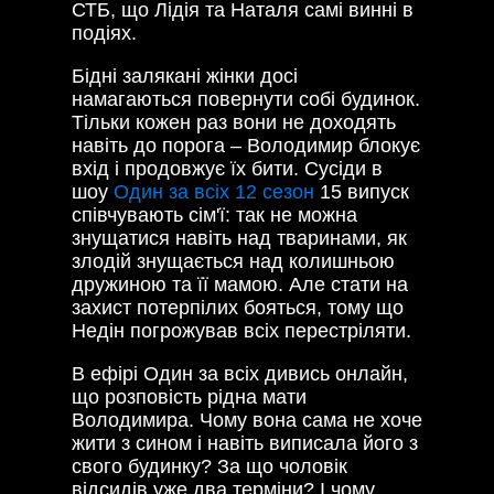
СТБ, що Лідія та Наталя самі винні в
подіях.
Бідні залякані жінки досі
намагаються повернути собі будинок.
Тільки кожен раз вони не доходять
навіть до порога – Володимир блокує
вхід і продовжує їх бити. Сусіди в
шоу
Один за всіх 12 сезон
15 випуск
співчувають сім'ї: так не можна
знущатися навіть над тваринами, як
злодій знущається над колишньою
дружиною та її мамою. Але стати на
захист потерпілих бояться, тому що
Недін погрожував всіх перестріляти.
В ефірі Один за всіх дивись онлайн,
що розповість рідна мати
Володимира. Чому вона сама не хоче
жити з сином і навіть виписала його з
свого будинку? За що чоловік
відсидів уже два терміни? І чому