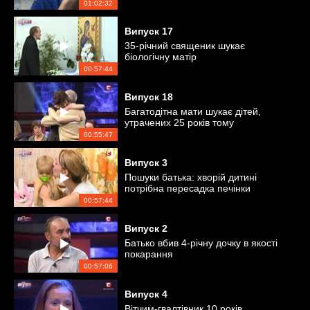
чи бабуся?
01:02:32
Випуск
17
35-річний священик шукає
біологічну матір
00:57:44
Випуск
18
Багатодітна мати шукає дітей,
утрачених 25 років тому
00:55:47
Випуск
3
Пошуки батька: хворій дитині
потрібна пересадка печінки
00:57:44
Випуск
2
Батько вбив 4-річну дочку в якості
покарання
00:57:06
Випуск
4
Вітчим-гвалтівник 10 років