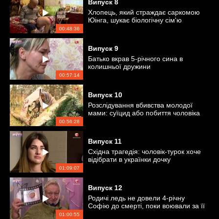
Випуск
8
Хлопець, який страждає саркомою
Юінга, шукає біологічну сім'ю
00:48:36
Випуск
9
Батько вкрав 5-річного сина в
колишньої дружини
00:57:14
Випуск
10
Розслідування вбивства молодої
мами: суїцид або побиття чоловіка
00:56:28
Випуск
11
Східна трагедія: чоловік-турок хоче
відібрати в українки дочку
01:09:07
Випуск
12
Родичі ледь не довели 4-річну
Софію до смерті, поки воювали за її
опіку
01:00:55