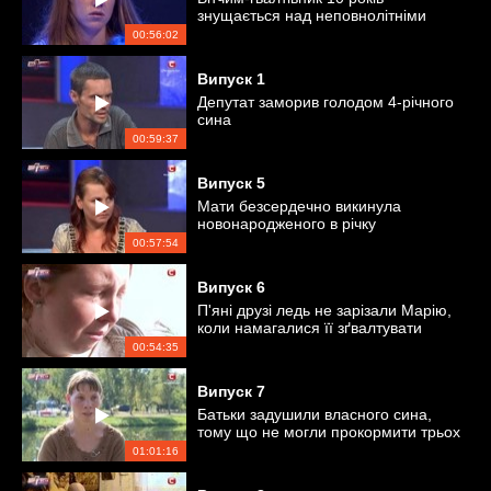
знущається над неповнолітніми
дочками
00:56:02
Випуск
1
Депутат заморив голодом 4-річного
сина
00:59:37
Випуск
5
Мати безсердечно викинула
новонародженого в річку
00:57:54
Випуск
6
П'яні друзі ледь не зарізали Марію,
коли намагалися її зґвалтувати
00:54:35
Випуск
7
Батьки задушили власного сина,
тому що не могли прокормити трьох
дітей
01:01:16