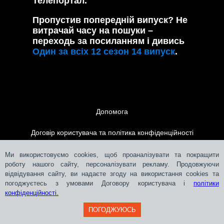
Телепортал.
Пропустив попередній випуск? Не
витрачай часу на пошуки –
переходь за посиланням і дивись
Один за всіх 12 сезон 14 випуск
.
Допомога
Договір користувача та політика конфіденційності
Контакти
Ми використовуємо cookies, щоб проаналізувати та покращити
роботу нашого сайту, персоналізувати рекламу. Продовжуючи
відвідування сайту, ви надаєте згоду на використання cookies та
Розміщення реклами
погоджуєтесь з умовами Договору користувача і
політики
конфіденційності.
ПОГОДЖУЮСЬ
Teleportal © 2018-
2026
СЛМ ОНЛАЙН МЕДІА