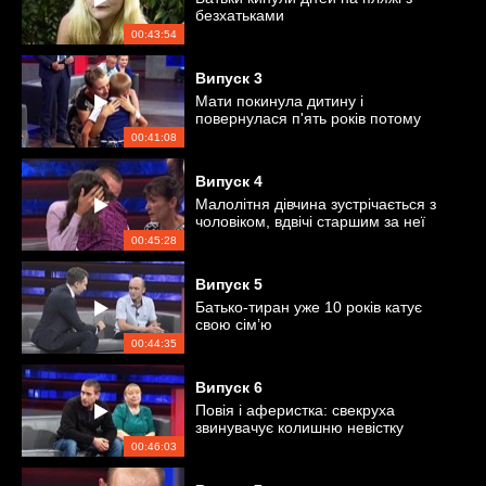
безхатьками
00:43:54
Випуск
3
Мати покинула дитину і
повернулася п'ять років потому
00:41:08
Випуск
4
Малолітня дівчина зустрічається з
чоловіком, вдвічі старшим за неї
00:45:28
Випуск
5
Батько-тиран уже 10 років катує
свою сім’ю
00:44:35
Випуск
6
Повія і аферистка: свекруха
звинувачує колишню невістку
00:46:03