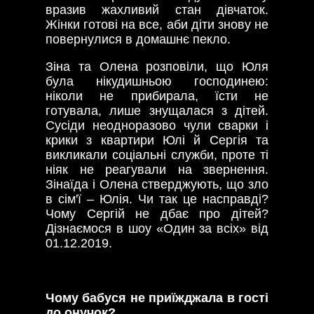
вразив жахливий стан дівчаток.
Жінки готові на все, аби діти знову не
повернулися в домашнє пекло.
Зіна та Олена розповіли, що Юля
була нікудишньою господинею:
ніколи не прибирала, їсти не
готувала, лише знущалася з дітей.
Сусіди неодноразово чули сварки і
крики з квартири Юлі й Сергія та
викликали соціальні служби, проте ті
ніяк не реагували на звернення.
Зінаїда і Олена стверджують, що зло
в сім'ї – Юлія. Чи так це насправді?
Чому Сергій не дбає про дітей?
Дізнаємося в шоу «Один за всіх» від
01.12.2019.
Чому бабуся не приїжджала в гості
до онучок?