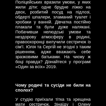
Поліцейських вразили умови, у яких
жили діти: одне брудне ліжко на
двох, розбитий посуд на підлозі,
обдерті шпалери, зламаний туалет і
хробаки у ванній. Дівчатка постійно
плакали та були дуже налякані.
Побачивши нелюдські умови та
нездорову атмосферу в родині,
правоохоронці вилучили сестричок із
сім’ї. Юлія та Сергій не згодні з таким
рішенням, адже вважають себе
зразковими батьками. На чиєму ж
боці правда? Дізнайтеся у програмі
«Один за всіх» 2019.
Чому родичі та сусіди не били на
сполох?
У студію приїхали тітка та хрещена
мати сестричок. Зінаїду і Олену