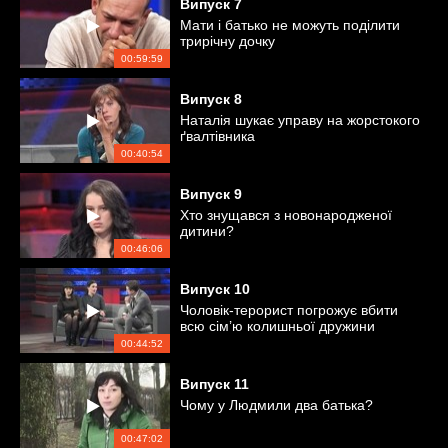
Випуск
7
Мати і батько не можуть поділити
трирічну дочку
00:59:59
Випуск
8
Наталія шукає управу на жорстокого
ґвалтівника
00:40:54
Випуск
9
Хто знущався з новонародженої
дитини?
00:46:06
Випуск
10
Чоловік-терорист погрожує вбити
всю сім’ю колишньої дружини
00:44:52
Випуск
11
Чому у Людмили два батька?
00:47:02