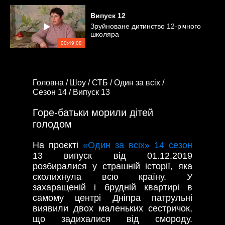
Випуск
12
Зруйноване дитинство 12-річного
школяра
00:49:08
Головна /
Шоу /
СТБ /
Один за всіх /
Сезон 14 /
Випуск 13
Горе-батьки морили дітей
голодом
На проєкті
«Один за всіх» 14 сезон
13 випуск від 01.12.2019
розбиралися у страшній історії, яка
сколихнула всю країну. У
захаращеній і брудній квартирі в
самому центрі Дніпра патрульні
виявили двох маленьких сестричок,
що задихалися від смороду.