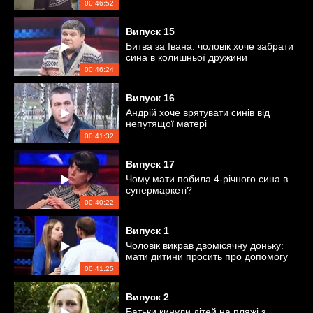
00:46:52
Випуск
15
Битва за Івана: чоловік хоче забрати
сина в колишньої дружини
00:46:24
Випуск
16
Андрій хоче врятувати синів від
непутящої матері
00:41:32
Випуск
17
Чому мати побила 4-річного сина в
супермаркеті?
00:40:22
Випуск
1
Чоловік викрав двомісячну доньку:
мати дитини просить про допомогу
00:41:25
Випуск
2
Батьки кинули дітей на пляжі з