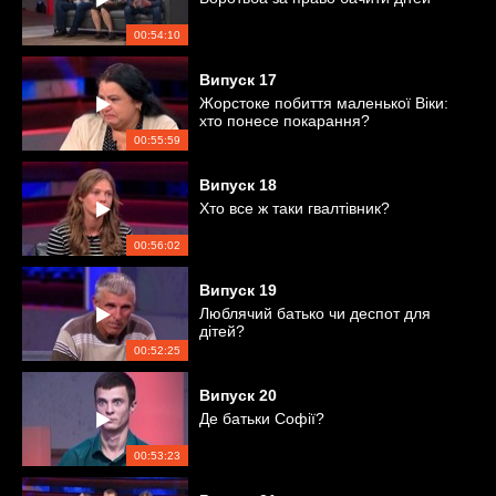
00:54:10
Випуск
17
Жорстоке побиття маленької Віки:
хто понесе покарання?
00:55:59
Випуск
18
Хто все ж таки гвалтівник?
00:56:02
Випуск
19
Люблячий батько чи деспот для
дітей?
00:52:25
Випуск
20
Де батьки Софії?
00:53:23