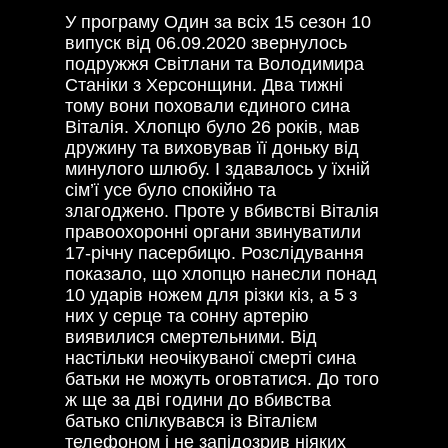
У програму Один за всіх 15 сезон 10
випуск від 06.09.2020 звернулось
подружжя Світлани та Володимира
Станіки з Херсонщини. Два тижні
тому вони поховали єдиного сина
Віталія. Хлопцю було 26 років, мав
дружину та виховував її доньку від
минулого шлюбу. І здавалось у їхній
сім’ї усе було спокійно та
злагоджено. Проте у вбивстві Віталія
правоохоронні органи звинуватили
17-річну пасербицю. Розслідування
показало, що хлопцю нанесли понад
10 ударів ножем для різки кіз, а 5 з
них у серце та сонну артерію
виявилися смертельними. Від
настільки неочікуваної смерті сина
батьки не можуть оговтатися. До того
ж ще за дві години до вбивства
батько спілкувався із Віталієм
телефоном і не запідозрив ніяких