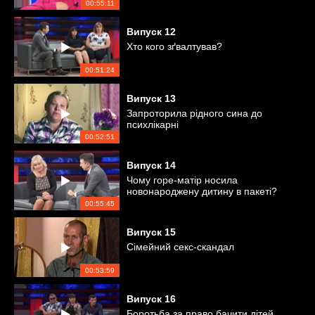
00:55:11
Випуск
12
Хто кого зґвалтував?
00:51:24
Випуск
13
Запроторила рідного сина до
психлікарні
00:52:51
Випуск
14
Чому горе-матір носила
новонароджену дитину в пакеті?
00:55:45
Випуск
15
Сімейний секс-скандал
00:53:59
Випуск
16
Боротьба за право бачити дітей