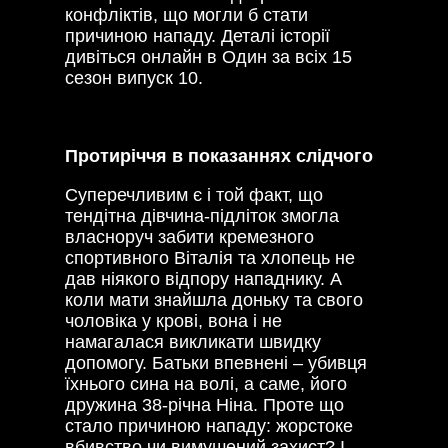
конфліктів, що могли б стати
причиною нападу. Деталі історії
дивіться онлайн в Один за всіх 15
сезон випуск 10.
Протиріччя в показаннях слідчого
Суперечливим є і той факт, що
тендітна дівчина-підліток змогла
власноруч забити кремезного
спортивного Віталія та хлопець не
дав ніякого відпору нападнику. А
коли мати знайшла доньку та свого
чоловіка у крові, вона і не
намагалася викликати швидку
допомогу. Батьки впевнені – убивця
їхнього сина на волі, а саме, його
дружина 38-річна Ніна. Проте що
стало причиною нападу: жорстоке
вбивство чи вимушений захист? І