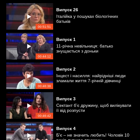
Випуск
26
Італійка у пошуках біологічних
батьків
00:51:51
Випуск
1
11-річна невільниця: батько
знущається з доньки
00:44:12
Випуск
2
Інцест і насилля: найрідніші люди
зламали життя 7-річній дівчинці
00:46:38
Випуск
3
Сектант б’є дружину, щоб вилікувати
її від розпусти
00:46:42
Випуск
4
Б'є – не значить любить! Чоловік 10