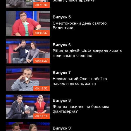
років лупцює дружину
00:43:34
Випуск
5
Смертоносний день святого
Валентина
00:40:37
Випуск
6
Війна за дітей: жінка викрала сина в
колишнього чоловіка
00:44:23
Випуск
7
Несамовитий Олег: побої та
насилля як сенс життя
00:44:52
Випуск
8
Жертва насилля чи брехлива
фантазерка?
00:42:12
Випуск
9