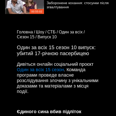
Заборонене кохання: стосунки після
згвалтування
00:55:02
Головна /
Шоу /
СТБ /
Один за всіх /
Сезон 15 /
Випуск 10
Один за всіх 15 сезон 10 випуск:
убитий 17-річною пасербицею
Дивіться онлайн соціальний проєкт
Один за всіх 15 сезон
. Команда
програми проведе власне
розслідування злочину з унікальними
доказами та матеріалами з місця
події.
Єдиного сина вбив підліток