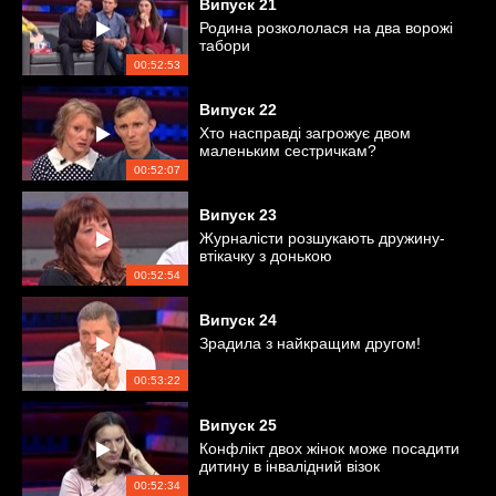
Випуск
21
Родина розкололася на два ворожі
табори
00:52:53
Випуск
22
Хто насправді загрожує двом
маленьким сестричкам?
00:52:07
Випуск
23
Журналісти розшукають дружину-
втікачку з донькою
00:52:54
Випуск
24
Зрадила з найкращим другом!
00:53:22
Випуск
25
Конфлікт двох жінок може посадити
дитину в інвалідний візок
00:52:34