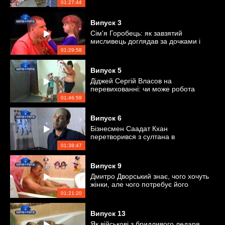
настільки, що ледве встав з ліжка
01:27:44
Випуск
3
Сім'я Горобець: як завзятий
мисливець доглядав за дочками і
писав вірші
01:29:58
Випуск
5
Діджей Сергій Власов на
перевихованні: чи може робота
замінити сім'ю?
01:46:59
Випуск
6
Бізнесмен Саадат Кхан
перетворився з султана в
прибиральника
01:38:47
Випуск
9
Дмитро Дворський знає, чого хочуть
жінки, але чого потребує його
власна дружина і діти - його мало
01:21:20
цікавить
Випуск
13
Як військові з бридливого ледаря