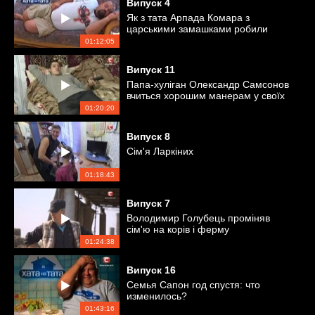
Випуск
4
Як з тата Арпада Комара з
царськими замашками робили
турботливого чоловіка
01:12:05
Випуск
11
Папа-хуліган Олександр Самсонов
вчиться хорошим манерам у своїх
дочок
01:20:20
Випуск
8
Сім'я Ларкіних
01:18:43
Випуск
7
Володимир Голубець проміняв
сім'ю на корів і ферму
01:24:38
Випуск
16
Семья Сапон год спустя: что
изменилось?
01:43:16