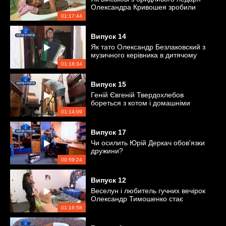
Олександра Кривошея зробили
зразкового сім'янина
01:17:44
Випуск
14
Як тато Олександр Безлаковский з
музичного керівника в дитячому
садку перетворився в бармена
01:18:34
Випуск
15
Геній Євгеній Твердохлебов
бореться з котом і домашніми
обов'язками
01:14:09
Випуск
17
Чи осилить Юрій Деркач обов'язки
дружини?
00:59:24
Випуск
12
Веселун і любитель гучних вечірок
Олександр Тимошенко стає
зразковим сім'янином
01:16:58