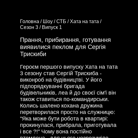
Головна /
Шоу /
СТБ /
Хата на тата /
Сезон 3 /
Випуск 1
Прання, прибирання, готування
виявилися пеклом для Сергія
Трискиби
Героєм першого випуску Хата на тата
3 сезону став Сергій Трискиба -
виконроб на будівництві. У його
підпорядкуванні бригада
будівельників, леа й до своєї сім'ї він
також ставиться по-командирськи.
Колись шалено кохана дружина
перетворилася просто на служницю:
"Яка може бути робота в квартирі:
прокинулася, прибрала, приготувала
і все ?!" Чому вона постійно
втомлена - для нього незрозуміло.