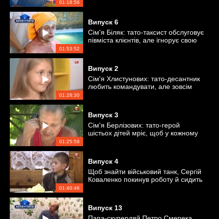
01:18:56
Випуск
6
Сім'я Біляк: тато-таксист обслуговує
півміста клієнтів, але ігнорує свою
дружину
01:53:52
Випуск
2
Сім'я Хлистунових: тато-десантник
любить командувати, але зовсім
нічого не робить
01:28:30
Випуск
3
Сім'я Берлізових: тато-герой
шістьох дітей мріє, щоб у кожному
будинку жили його діти
01:25:59
Випуск
4
Щоб знайти військовий танк, Сергій
Коваленко покинув роботу й сидить
на шиї у дружини
01:40:46
Випуск
13
Папа-скупердяй Петро Смерека