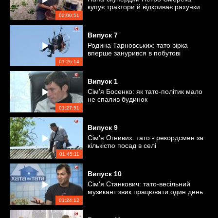
купує трактори й відкриває рахунки
в банках
02:00:51
Випуск
7
Родина Тарновських: тато-зірка
вперше занурився в побутові
турботи
01:26:14
Випуск
1
Сім'я Босенко: як тато-політик мало
не спалив будинок
01:27:51
Випуск
9
Сім'я Огнивих: тато - рекордсмен за
кількістю посад в селі
01:45:11
Випуск
10
Сім'я Станкович: тато-весільний
музикант звик працювати один день
у тиждень
01:24:12