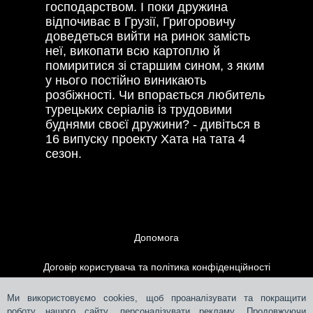
господарством. І поки дружина
відпочиває в Грузії, Григоровичу
доведеться вийти на ринок замість
неї, викопати всю картоплю й
помиритися зі старшим сином, з яким
у нього постійно виникають
розбіжності. Чи впорається любитель
турецьких серіалів із трудовими
буднями своєї дружини? - дивіться в
16 випуску проекту Хата на тата 4
сезон.
Допомога
Договір користувача та політика конфіденційності
Контакти
Ми використовуємо cookies, щоб проаналізувати та покращити
роботу нашого сайту, персоналізувати рекламу. Продовжуючи