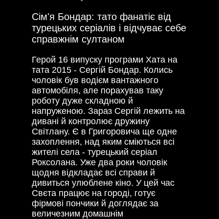
Сім'я Бондар: тато фанатіє від
турецьких серіалів і відчуває себе
справжнім султаном
Герой 16 випуску програми Хата на
тата 2015 - Сергій Бондар. Колись
чоловік був водієм вантажного
автомобіля, але порахував таку
роботу дуже складною й
напруженою. Зараз Сергій лежить на
дивані й контролює дружину
Світлану. Є в Григоровича ще одне
захоплення, над яким сміються всі
жителі села - турецький серіал
Роксолана. Уже два роки чоловік
щодня відкладає всі справи й
дивиться улюблене кіно. У цей час
Свєта працює на городі, готує
фірмові пончики й доглядає за
величезним домашнім