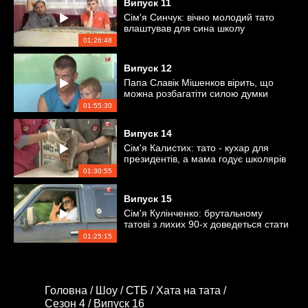
Випуск
11
Сім'я Синчук: вічно молодий тато
влаштував для сина школу
відповідального батьківства
01:26:48
Випуск
12
Папа Славік Мішенков вірить, що
можна розбагатіти силою думки
01:55:30
Випуск
14
Сім'я Калистих: тато - кухар для
президентів, а мама годує школярів
01:30:55
Випуск
15
Сім'я Кулінченко: брутальному
татові з лихих 90-х доведеться стати
романтиком
01:25:15
Головна /
Шоу /
СТБ /
Хата на тата /
Сезон 4 /
Випуск 16