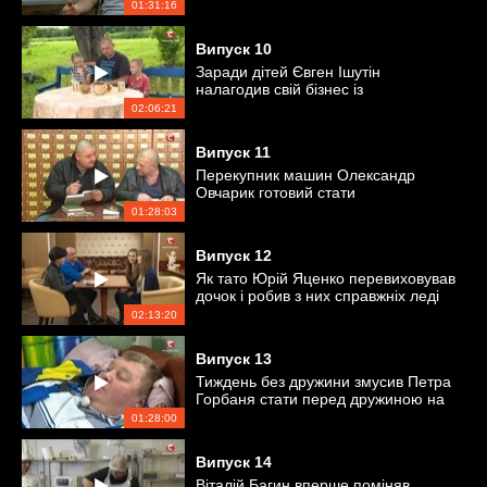
тата Вадима Васильченко
01:31:16
Випуск
10
Заради дітей Євген Ішутін
налагодив свій бізнес із
бджільництва
02:06:21
Випуск
11
Перекупник машин Олександр
Овчарик готовий стати
джентльменом
01:28:03
Випуск
12
Як тато Юрій Яценко перевиховував
дочок і робив з них справжніх леді
02:13:20
Випуск
13
Тиждень без дружини змусив Петра
Горбаня стати перед дружиною на
коліна
01:28:00
Випуск
14
Віталій Багин вперше поміняв