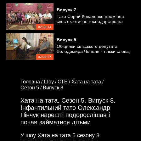
Випуск
7
Тато Сергій Коваленко проміняв
своє екзотичне господарство на
офісну роботу
02:09:14
Випуск
5
Обіцянки сільського депутата
Володимира Чепеля - тільки слова,
а де дії?
02:00:36
Головна /
Шоу /
СТБ /
Хата на тата /
Сезон 5 /
Випуск 8
Хата на тата. Сезон 5. Випуск 8.
Інфантильний тато Олександр
Пінчук нарешті подорослішав і
почав займатися дітьми
У шоу Хата на тата 5 сезону 8