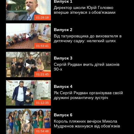
Випуск
1
Директор школи Юрій Головко
вперше зіткнувся з обов'язками
дружини і вихованням своїх дітей
01:28:18
Випуск
2
Від татуировщика до вихователя в
дитячому садку: нелегкий шлях
повернення в сім'ю тата
01:53:41
Випуск
3
Сергій Ридван вчить дітей законів
90-х
01:21:45
Випуск
4
Як Сергій Ридван організував своїй
дружині романтичну зустріч
01:12:35
Випуск
6
Король пляжних вечірок Микола
Мудренов жахнувся від обов'язків
дружини
01:54:48