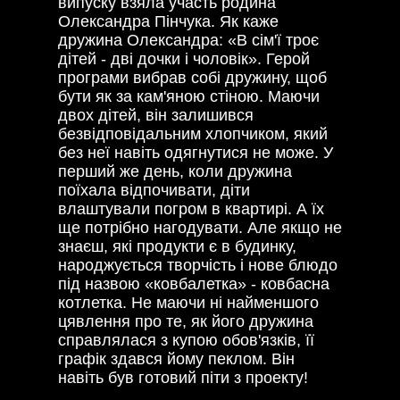
випуску взяла участь родина
Олександра Пінчука. Як каже
дружина Олександра: «В сім'ї троє
дітей - дві дочки і чоловік». Герой
програми вибрав собі дружину, щоб
бути як за кам'яною стіною. Маючи
двох дітей, він залишився
безвідповідальним хлопчиком, який
без неї навіть одягнутися не може. У
перший же день, коли дружина
поїхала відпочивати, діти
влаштували погром в квартирі. А їх
ще потрібно нагодувати. Але якщо не
знаєш, які продукти є в будинку,
народжується творчість і нове блюдо
під назвою «ковбалетка» - ковбасна
котлетка. Не маючи ні найменшого
цявлення про те, як його дружина
справлялася з купою обов'язків, її
графік здався йому пеклом. Він
навіть був готовий піти з проекту!