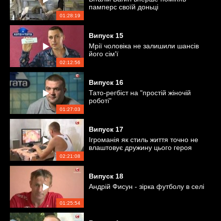
памперс своїй доньці
01:28:19
Випуск
15
Мрії чоловіка не залишили шансів
його сім'ї
02:12:56
Випуск
16
Тато-регбіст на "простій жіночій
роботі"
01:27:03
Випуск
17
Ігроманія як стиль життя точно не
влаштовує дружину цього героя
02:21:08
Випуск
18
Андрій Фисун - зірка футболу в селі
01:25:54