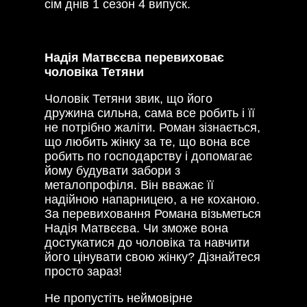
сім днів 1 сезон 4 випуск.
Надія Матвєєва перевиховає
чоловіка Тетяни
Чоловік Тетяни звик, що його
дружина сильна, сама все робить і її
не потрібно жаліти. Роман зізнається,
що любить жінку за те, що вона все
робить по господарству і допомагає
йому будувати забори з
металопрофіля. Він вважає її
надійною напарницею, а не коханою.
За перевиховання Романа візьметься
Надія Матвєєва. Чи зможе вона
достукатися до чоловіка та навчити
його цінувати свою жінку? Дізнайтеся
просто зараз!
Не пропустіть неймовірне