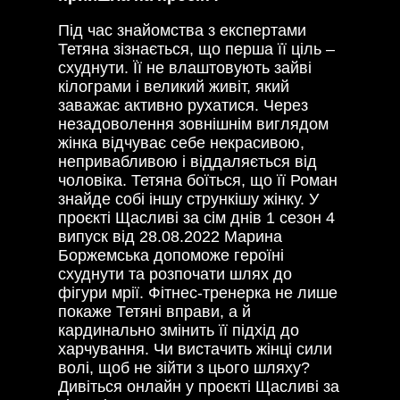
Під час знайомства з експертами
Тетяна зізнається, що перша її ціль –
схуднути. Її не влаштовують зайві
кілограми і великий живіт, який
заважає активно рухатися. Через
незадоволення зовнішнім виглядом
жінка відчуває себе некрасивою,
непривабливою і віддаляється від
чоловіка. Тетяна боїться, що її Роман
знайде собі іншу стрункішу жінку. У
проєкті Щасливі за сім днів 1 сезон 4
випуск від 28.08.2022 Марина
Боржемська допоможе героїні
схуднути та розпочати шлях до
фігури мрії. Фітнес-тренерка не лише
покаже Тетяні вправи, а й
кардинально змінить її підхід до
харчування. Чи вистачить жінці сили
волі, щоб не зійти з цього шляху?
Дивіться онлайн у проєкті Щасливі за