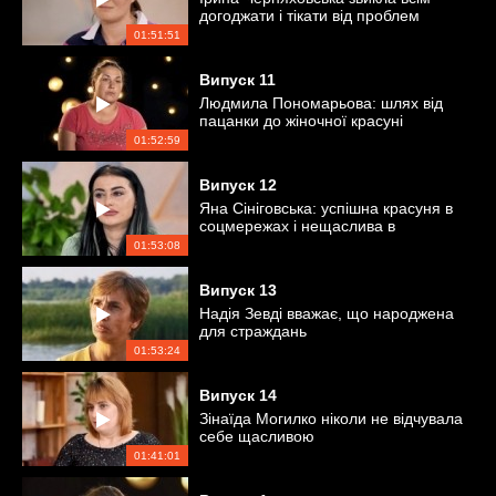
догоджати і тікати від проблем
01:51:51
Випуск
11
Людмила Пономарьова: шлях від
пацанки до жіночної красуні
01:52:59
Випуск
12
Яна Сініговська: успішна красуня в
соцмережах і нещаслива в
реальному житті
01:53:08
Випуск
13
Надія Зевді вважає, що народжена
для страждань
01:53:24
Випуск
14
Зінаїда Могилко ніколи не відчувала
себе щасливою
01:41:01