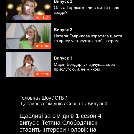
Випуск
1
Ольга Гордієнко: чи є життя після
зради?
01:48:17
Випуск
2
Наталя Гаврилова втратила щастя
та красу у стосунках з аб’юзером
01:48:04
Випуск
3
Марія Бондарчук відчуває себе
прислугою, а не жінкою
01:45:38
Головна /
Шоу /
СТБ /
Щасливі за сім днів /
Сезон 1 /
Випуск 4
Щасливі за сім днів 1 сезон 4
випуск: Тетяна Слободянюк
ставить інтереси чоловік на