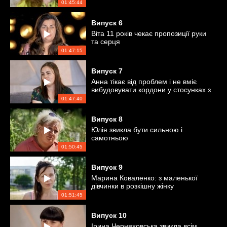
01:45:44
Випуск
6
Віта 11 років чекає пропозиції руки
та серця
01:47:15
Випуск
7
Анна тікає від проблем і не вміє
вибудовувати кордони у стосунках з
мамою
01:47:40
Випуск
8
Юлія звикла бути сильною і
самотньою
01:50:45
Випуск
9
Марина Коваленко: з маленької
дівчинки в розкішну жінку
01:51:45
Випуск
10
Ірина Черняховська звикла всім