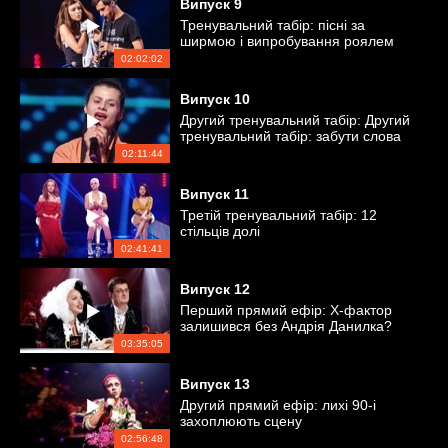
Випуск
9
Тренувальний табір: пісні за
ширмою і випробування роялем
02:02:02
Випуск
10
Другий тренувальний табір: Другий
тренувальний табір: забути слова
на сцені і врятуватися
02:11:44
Випуск
11
Третій тренувальний табір: 12
стільців долі
02:41:41
Випуск
12
Перший прямий ефір: Х-фактор
залишився без Андрія Данилка?
03:35:05
Випуск
13
Другий прямий ефір: лихі 90-і
захоплюють сцену
02:56:48