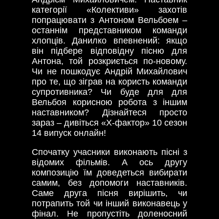
категорії «Колективи» захотів
попрацювати з Антоном Вельбоем –
останнім представником команди
хлопців. Данилко впевнений: якщо
він підбере відповідну пісню для
Антона, той розкриється по-новому.
Чи не пошкодує Андрій Михайлович
про те, що зіграв на користь команди
супротивника? Чи буде для для
Вельбоя корисною робота з іншим
наставником? Дізнайтеся просто
зараз – дивіться «Х-фактор» 10 сезон
14 випуск онлайн!
Спочатку учасники виконають пісні з
відомих фільмів. А ось другу
композицію їм доведеться вибирати
самим, без допомоги наставників.
Саме друга пісня вирішить, чи
потрапить той чи інший виконавець у
фінал. Не пропустіть доленосний