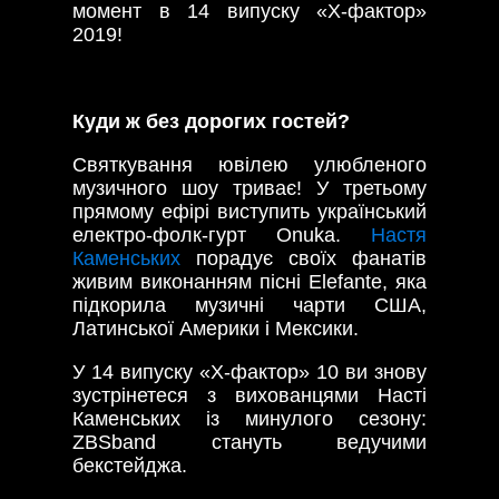
момент в 14 випуску «Х-фактор»
2019!
Куди ж без дорогих гостей?
Святкування ювілею улюбленого
музичного шоу триває! У третьому
прямому ефірі виступить український
електро-фолк-гурт Onuka.
Настя
Каменських
порадує своїх фанатів
живим виконанням пісні Elefante, яка
підкорила музичні чарти США,
Латинської Америки і Мексики.
У 14 випуску «Х-фактор» 10 ви знову
зустрінетеся з вихованцями Насті
Каменських із минулого сезону:
ZBSband стануть ведучими
бекстейджа.