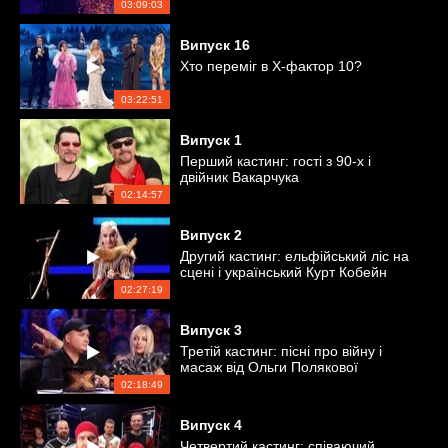
03:09:03
Випуск
16
Хто переміг в Х-фактор 10?
03:22:51
Випуск
1
Перший кастинг: гості з 90-х і
двійник Вакарчука
02:14:57
Випуск
2
Другий кастинг: ельфійський ліс на
сцені і український Курт Кобейн
02:27:19
Випуск
3
Третій кастинг: пісні про війну і
масаж від Ольги Полякової
02:18:49
Випуск
4
Четвертий кастинг: співаючий