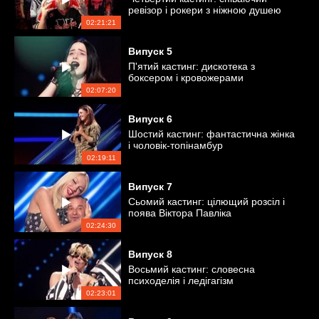
ревізор і рокери з ніжною душею
02:21:21
Випуск
5
П'ятий кастинг: дискотека з
боксером і кровожерами
02:07:20
Випуск
6
Шостий кастинг: фантастична жінка
і чоловік-топінамбур
02:19:11
Випуск
7
Сьомий кастинг: цілющий розсіл і
поява Віктора Павліка
02:24:30
Випуск
8
Восьмий кастинг: словесна
психоделія і ледігагізм
02:23:01