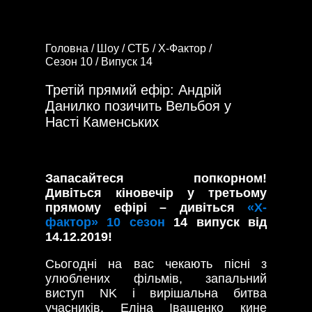
Головна /
Шоу /
СТБ /
Х-Фактор /
Сезон 10 /
Випуск 14
Третій прямий ефір: Андрій
Данилко позичить Вельбоя у
Насті Каменських
Запасайтеся попкорном!
Дивіться кіновечір у третьому
прямому ефірі – дивіться
«Х-
фактор» 10 сезон
14 випуск від
14.12.2019!
Сьогодні на вас чекають пісні з
улюблених фільмів, запальний
виступ NK і вирішальна битва
учасників. Еліна Іващенко кине