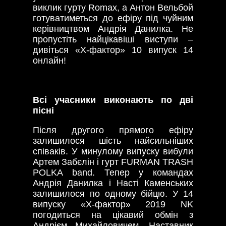
виклик гурту Romax, а Антон Вельбой
готуватиметься до ефіру під чуйним
керівництвом Андрія Данилка. Не
пропустіть найцікавіші виступи –
дивіться «Х-фактор» 10 випуск 14
онлайн!
Всі учасники виконають по дві
пісні
Після другого прямого ефіру
залишилося шість найсильніших
співаків. У минулому випуску вибули
Артем Забєлін і гурт FURMAN TRASH
POLKA band. Тепер у командах
Андрія Данилка і Насті Каменських
залишилося по одному бійцю. У 14
випуску «Х-фактор» 2019 NK
погодиться на цікавий обмін з
Андрієм Михайловичем. Наставник