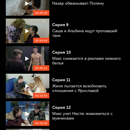
Назар обманывает Полину
00:48:28
Серия
9
Саша и Альбина ищут пропавший
танк
00:44:44
Серия
10
Макс снимается в рекламе нижнего
белья
00:46:21
Серия
11
Женя пытается возобновить
отношения с Ярославой
00:43:56
Серия
12
Макс учит Настю знакомиться с
мужчинами
00:44:39