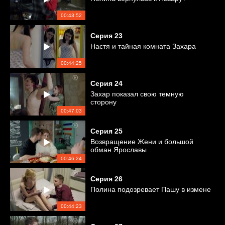
00:43:52
Серия
23
Настя и тайная комната Захара
00:44:25
Серия
24
Захар показал свою темную
сторону
00:47:03
Серия
25
Возвращение Жени и большой
обман Ярославы
00:46:24
Серия
26
Полина подозревает Пашу в измене
00:44:23