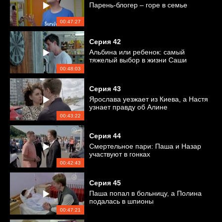
Парень-блогер – горе в семье
00:47:27
Серия
42
Альбина или ребенок: самый
тяжелый выбор в жизни Саши
00:48:03
Серия
43
Ярослава уезжает из Киева, а Настя
узнает правду об Алине
00:43:22
Серия
44
Смертельное пари: Паша и Назар
участвуют в гонках
00:42:43
Серия
45
Паша попал в больницу, а Полина
подалась в шпионы
00:47:21