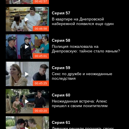
00:42:57
Серия
57
В квартире на Днепровской
набережной появился еще один
житель
00:46:58
Серия
58
Полиция пожаловала на
Днепровскую: тайное стало явным?
00:45:01
Серия
59
Секс по дружбе и неожиданные
последствия
00:45:25
Серия
60
Неожиданная встреча: Алекс
пришел к своим похитителям
00:43:20
Серия
61
Девушки решили проучить своих