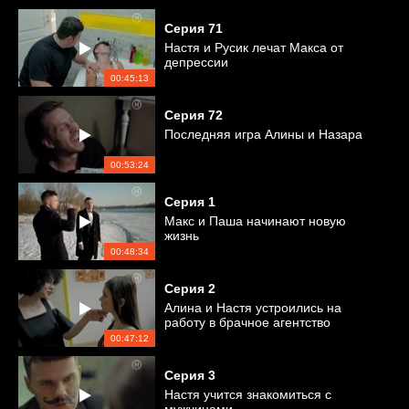
Серия
71
Настя и Русик лечат Макса от
депрессии
00:45:13
Серия
72
Последняя игра Алины и Назара
00:53:24
Серия
1
Макс и Паша начинают новую
жизнь
00:48:34
Серия
2
Алина и Настя устроились на
работу в брачное агентство
00:47:12
Серия
3
Настя учится знакомиться с