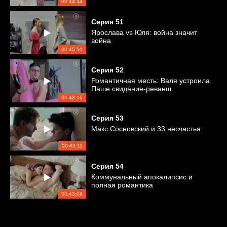
00:44:44
Серия
51
Ярослава vs Юля: война значит
война
00:45:50
Серия
52
Романтичная месть: Валя устроила
Паше свидание-реванш
00:43:16
Серия
53
Макс Сосновский и 33 несчастья
00:43:11
Серия
54
Коммунальный апокалипсис и
полная романтика
00:43:08