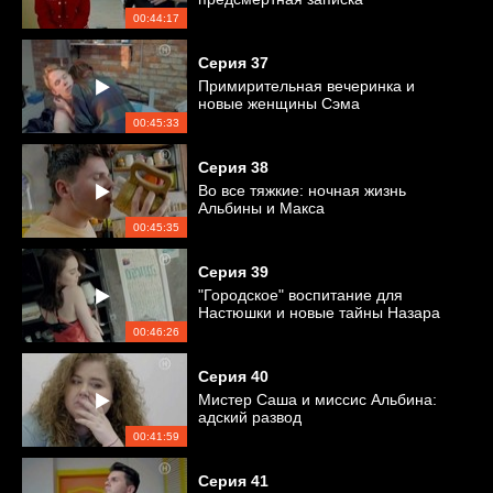
00:44:17
Серия
37
Примирительная вечеринка и
новые женщины Сэма
00:45:33
Серия
38
Во все тяжкие: ночная жизнь
Альбины и Макса
00:45:35
Серия
39
"Городское" воспитание для
Настюшки и новые тайны Назара
00:46:26
Серия
40
Мистер Саша и миссис Альбина:
адский развод
00:41:59
Серия
41