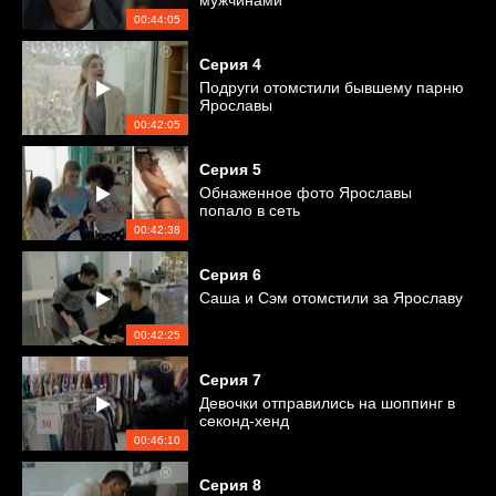
мужчинами
00:44:05
Серия
4
Подруги отомстили бывшему парню
Ярославы
00:42:05
Серия
5
Обнаженное фото Ярославы
попало в сеть
00:42:38
Серия
6
Саша и Сэм отомстили за Ярославу
00:42:25
Серия
7
Девочки отправились на шоппинг в
секонд-хенд
00:46:10
Серия
8