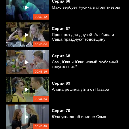
Серия
66
Макс вербует Русика в стриптизеры
00:43:12
Серия
67
Проверка для друзей: Альбина и
Саша празднуют годовщину
00:45:04
Серия
68
Сэм, Юля и Юла: новый любовный
треугольник?
00:48:16
Серия
69
Алина решила уйти от Назара
00:44:54
Серия
70
Юля узнала об измене Сэма
00:43:48