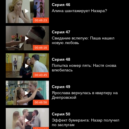
Серия
46
Алина шантажирует Назара?
00:46:23
Серия
47
Свидание вслепую: Паша нашел
новую любовь
00:46:16
Серия
48
Попытка номер пять: Настя снова
влюбилась
00:43:45
Серия
49
Ярослава вернулась в квартиру на
Днепровской
00:46:56
Серия
50
Эффект бумеранга: Назар получил
по заслугам