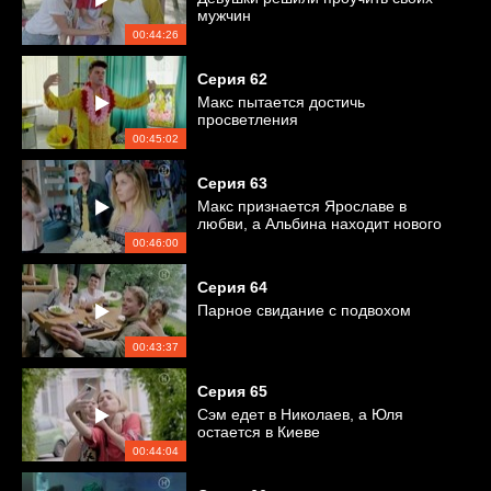
мужчин
00:44:26
Серия
62
Макс пытается достичь
просветления
00:45:02
Серия
63
Макс признается Ярославе в
любви, а Альбина находит нового
друга
00:46:00
Серия
64
Парное свидание с подвохом
00:43:37
Серия
65
Сэм едет в Николаев, а Юля
остается в Киеве
00:44:04