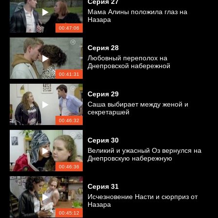
Серия
27
Мама Алины положила глаз на
Назара
00:47:06
Серия
28
Любовный переполох на
Днепровской набережной
00:41:31
Серия
29
Саша выбирает между женой и
секретаршей
00:46:32
Серия
30
Великий и ужасный Оз вернулся на
Днепровскую набережную
00:46:36
Серия
31
Исчезновение Насти и сюрприз от
Назара
00:45:12