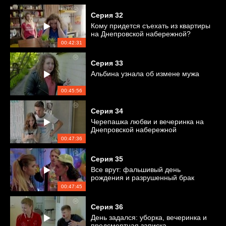
Серия
32
Кому придется съехать из квартиры
на Днепровской набережной?
00:42:31
Серия
33
Альбина узнала об измене мужа
00:45:56
Серия
34
Черепашка любви и вечеринка на
Днепровской набережной
00:47:36
Серия
35
Все врут: фальшивый день
рождения и разрушенный брак
00:47:45
Серия
36
День задался: уборка, вечеринка и
предсмертная записка