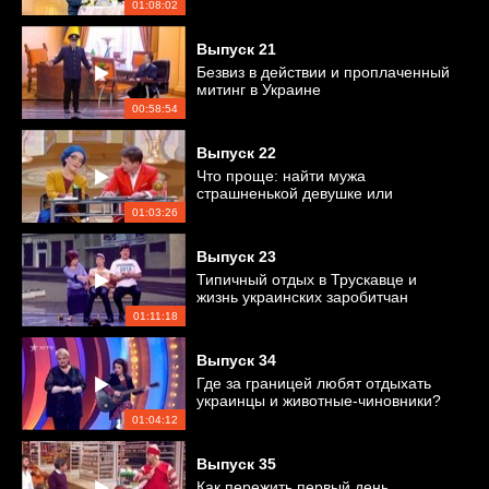
01:08:02
Выпуск
21
Безвиз в действии и проплаченный
митинг в Украине
00:58:54
Выпуск
22
Что проще: найти мужа
страшненькой девушке или
зарегистрировать однополый брак?
01:03:26
Выпуск
23
Типичный отдых в Трускавце и
жизнь украинских заробитчан
01:11:18
Выпуск
34
Где за границей любят отдыхать
украинцы и животные-чиновники?
01:04:12
Выпуск
35
Как пережить первый день