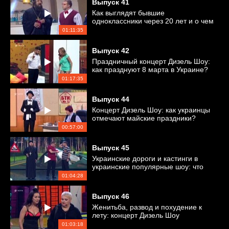
Выпуск
41
Как выглядят бывшие
одноклассники через 20 лет и о чем
мечтают украинцы?
01:11:35
Выпуск
42
Праздничный концерт Дизель Шоу:
как празднуют 8 марта в Украине?
01:17:35
Выпуск
44
Концерт Дизель Шоу: как украинцы
отмечают майские праздники?
00:57:00
Выпуск
45
Украинские дороги и кастинги в
украинские популярные шоу: что
общего?
01:04:28
Выпуск
46
Женитьба, развод и похудение к
лету: концерт Дизель Шоу
01:03:18