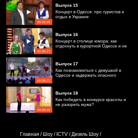
Выпуск
15
Концерт в Одессе: про туристов и
отдых в Украине
00:44:35
Выпуск
16
Концерт в столице юмора: как
отдохнуть в курортной Одессе и не
стать нищим?
00:56:27
Выпуск
17
Как познакомиться с девушкой в
Одессе и задержать опасного
преступника?
00:58:22
Выпуск
18
Как победить в конкурсе красоты и
не разорить мужа?
00:58:19
Главная /
Шоу /
ICTV /
Дизель Шоу /