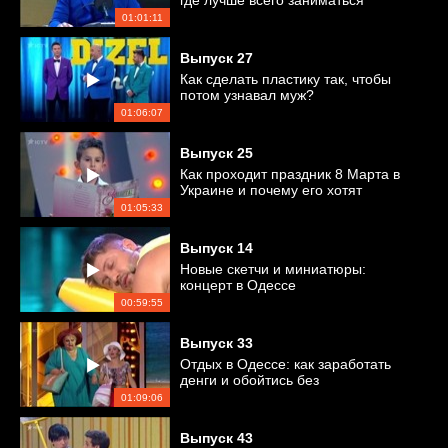
где лучше всего заниматься
фитнесом?
01:01:11
Выпуск
27
Как сделать пластику так, чтобы
потом узнавал муж?
01:06:07
Выпуск
25
Как проходит праздник 8 Марта в
Украине и почему его хотят
отменить?
01:05:33
Выпуск
14
Новые скетчи и миниатюры:
концерт в Одессе
00:59:55
Выпуск
33
Отдых в Одессе: как заработать
денги и обойтись без
происшествий?
01:09:06
Выпуск
43