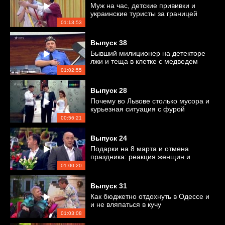
Муж на час, детские прививки и
украинские туристы за границей
01:13:53
Выпуск
38
Бывший милиционер на детекторе
лжи и теща в клетке с медведем
01:02:55
Выпуск
28
Почему во Львове столько мусора и
курьезная ситуация с фурой
00:56:21
Выпуск
24
Подарки на 8 марта и отмена
праздника: реакция женщин и
мужчин
01:00:20
Выпуск
31
Как бюджетно отдохнуть в Одессе и
и не вляпаться в кучу
неприятностей?
01:03:08