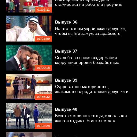
стажировки на работе и проучить
хамских работников ЖКГ?
01:08:11
Выпуск
36
На что готовы украинские девушки,
чтобы выйти замуж за арабского
шейха?
01:01:09
Выпуск
37
Свадьба во время задержания
коррупционеров и безработные
парковщики
01:00:15
Выпуск
39
Суррогатное материнство,
знакомство с родителями девушки и
новый iPhone X
00:55:32
Выпуск
40
Безответственные отцы, идеальная
жена и отдых в Египте вместо
оплаты коммуналки
01:03:28