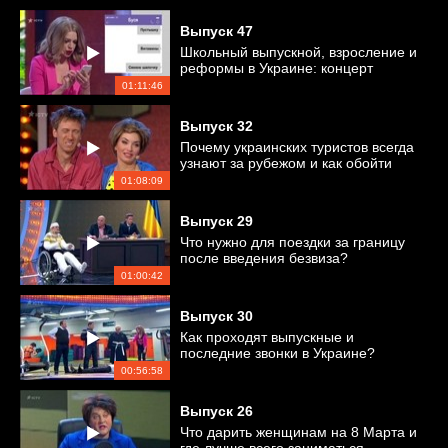
Выпуск
47
Школьный выпускной, взросление и
реформы в Украине: концерт
Дизель Шоу
01:11:46
Выпуск
32
Почему украинских туристов всегда
узнают за рубежом и как обойти
запрет ВКонтакте?
01:08:09
Выпуск
29
Что нужно для поездки за границу
после введения безвиза?
01:00:42
Выпуск
30
Как проходят выпускные и
последние звонки в Украине?
00:56:58
Выпуск
26
Что дарить женщинам на 8 Марта и