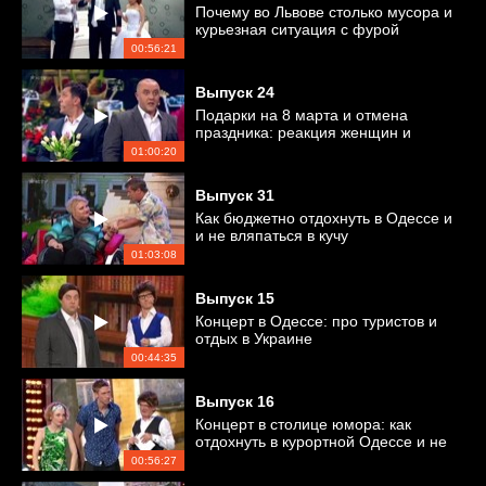
Почему во Львове столько мусора и
курьезная ситуация с фурой
00:56:21
Выпуск
24
Подарки на 8 марта и отмена
праздника: реакция женщин и
мужчин
01:00:20
Выпуск
31
Как бюджетно отдохнуть в Одессе и
и не вляпаться в кучу
неприятностей?
01:03:08
Выпуск
15
Концерт в Одессе: про туристов и
отдых в Украине
00:44:35
Выпуск
16
Концерт в столице юмора: как
отдохнуть в курортной Одессе и не
стать нищим?
00:56:27