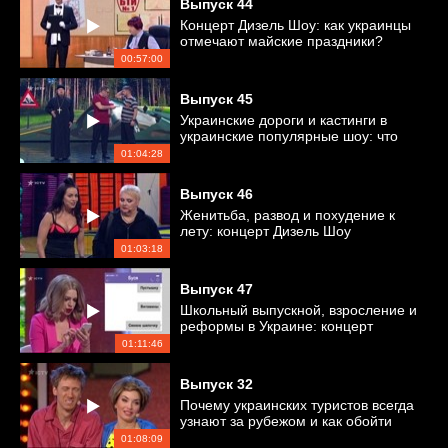
Выпуск
44
Концерт Дизель Шоу: как украинцы
отмечают майские праздники?
00:57:00
Выпуск
45
Украинские дороги и кастинги в
украинские популярные шоу: что
общего?
01:04:28
Выпуск
46
Женитьба, развод и похудение к
лету: концерт Дизель Шоу
01:03:18
Выпуск
47
Школьный выпускной, взросление и
реформы в Украине: концерт
Дизель Шоу
01:11:46
Выпуск
32
Почему украинских туристов всегда
узнают за рубежом и как обойти
запрет ВКонтакте?
01:08:09