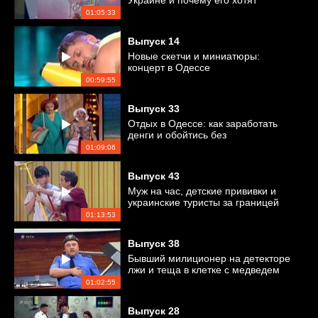
Украине и почему его хотят
отменить?
01:05:33
Выпуск
14
Новые скетчи и миниатюры:
концерт в Одессе
00:59:55
Выпуск
33
Отдых в Одессе: как заработать
денги и обойтись без
происшествий?
01:09:06
Выпуск
43
Муж на час, детские прививки и
украинские туристы за границей
01:13:53
Выпуск
38
Бывший милиционер на детекторе
лжи и теща в клетке с медведем
01:02:55
Выпуск
28