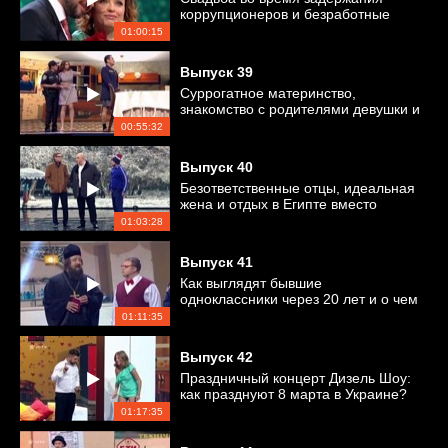
коррупционеров и безработные
парковщики
01:00:15
Выпуск
39
Суррогатное материнство,
знакомство с родителями девушки и
новый iPhone X
00:55:32
Выпуск
40
Безответственные отцы, идеальная
жена и отдых в Египте вместо
оплаты коммуналки
01:03:28
Выпуск
41
Как выглядят бывшие
одноклассники через 20 лет и о чем
мечтают украинцы?
01:11:35
Выпуск
42
Праздничный концерт Дизель Шоу:
как празднуют 8 марта в Украине?
01:17:35