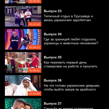
зарегистрировать однополый брак?
01:03:26
Выпуск
23
Типичный отдых в Трускавце и
жизнь украинских заробитчан
01:11:18
Выпуск
34
Где за границей любят отдыхать
украинцы и животные-чиновники?
01:04:12
Выпуск
35
Как пережить первый день
стажировки на работе и проучить
хамских работников ЖКГ?
01:08:11
Выпуск
36
На что готовы украинские девушки,
чтобы выйти замуж за арабского
шейха?
01:01:09
Выпуск
37
Свадьба во время задержания