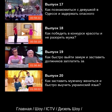
Выпуск
17
Как познакомиться с девушкой в
Одессе и задержать опасного
преступника?
00:58:22
Выпуск
18
Как победить в конкурсе красоты и
не разорить мужа?
00:58:19
Выпуск
19
Как быстро выйти замуж и заставить
должников заплатить за
коммуналку?
01:06:44
Выпуск
20
Как заставить мужчину жениться и
быстро выучить украинский язык?
01:08:02
Главная /
Шоу /
ICTV /
Дизель Шоу /