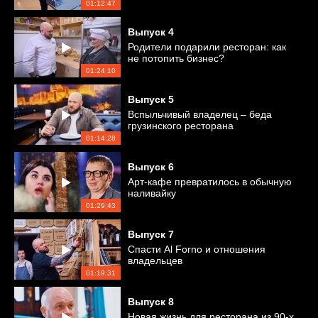
01:12:47
Выпуск
4
Родители подарили ресторан: как
не потопить бизнес?
01:24:10
Выпуск
5
Вспыльчивый владелец – беда
грузинского ресторана
01:14:28
Выпуск
6
Арт-кафе превратилось в обычную
наливайку
01:29:43
Выпуск
7
Спасти Al Forno и отношения
владельцев
01:19:31
Выпуск
8
Новая жизнь для ресторана из 90-х