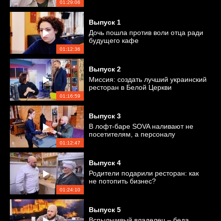
01:29:06
Выпуск
1
Дочь пошла против воли отца ради
будущего кафе
01:12:36
Выпуск
2
Миссия: создать лучший украинский
ресторан в Белой Церкви
01:16:59
Выпуск
3
В лофт-баре SOVA наливают не
посетителям, а персоналу
01:12:47
Выпуск
4
Родители подарили ресторан: как
не потопить бизнес?
01:24:10
Выпуск
5
Вспыльчивый владелец – беда