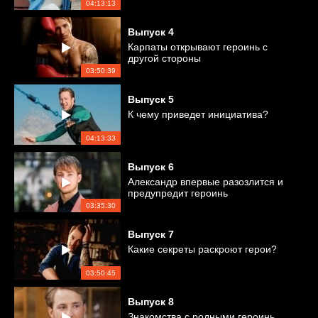
04:13:13
Выпуск
4
Карпаты открывают героинь с
другой стороны
03:50:39
Выпуск
5
К чему приведет инициатива?
04:13:33
Выпуск
6
Александр впервые разозлится и
предупредит героинь
03:35:30
Выпуск
7
Какие секреты раскроют герои?
03:50:45
Выпуск
8
Знакомства с родными героинь