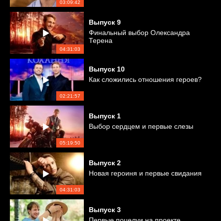
03:09:42
Выпуск
9
Финальный выбор Олександра
Терена
04:31:03
Выпуск
10
Как сложились отношения героев?
02:21:57
Выпуск
1
Выбор сердцем и первые слезы
05:19:50
Выпуск
2
Новая героиня и первые свидания
04:31:03
Выпуск
3
Первые поцелуи на проекте