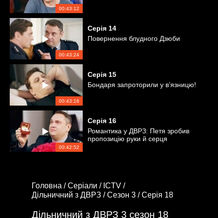
00:43:12
Серія
14
Повернення блудного Дзюби
00:43:24
Серія
15
Бондаря запроторили у в’язницю!
00:43:16
Серія
16
Романтика у ДВРЗ: Петя зробив
пропозицію руки й серця
00:42:52
Головна /
Серіали /
ICTV /
Дільничний з ДВРЗ /
Сезон 3 /
Серія 18
Дільничний з ДВРЗ 3 сезон 18