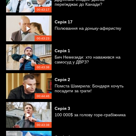
переїжджає до Канади?
00:43:17
Серія
17
Полювання на доньку-аферистку
00:43:23
Серія
1
Бич Немезиди: хто наважився на
самосуд у ДВРЗ?
00:43:38
Серія
2
Помста Шамрила: Бондаря хочуть
посадити за грати!
00:44:46
Серія
3
100 000$ за голову горе-грабіжника
00:43:38