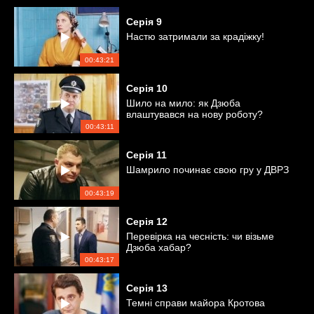
Серія
9
Настю затримали за крадіжку!
00:43:21
Серія
10
Шило на мило: як Дзюба
влаштувався на нову роботу?
00:43:11
Серія
11
Шамрило починає свою гру у ДВРЗ
00:43:19
Серія
12
Перевірка на чесність: чи візьме
Дзюба хабар?
00:43:17
Серія
13
Темні справи майора Кротова