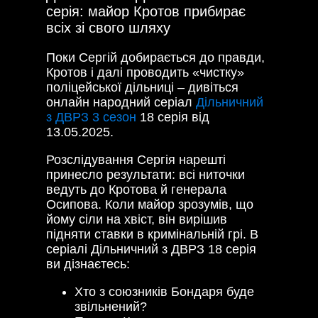
серія: майор Кротов прибирає
всіх зі свого шляху
Поки Сергій добирається до правди,
Кротов і далі проводить «чистку»
поліцейської дільниці – дивіться
онлайн народний серіал
Дільничний
з ДВРЗ 3 сезон
18 серія від
13.05.2025.
Розслідування Сергія нарешті
принесло результати: всі ниточки
ведуть до Кротова й генерала
Осипова. Коли майор зрозумів, що
йому сіли на хвіст, він вирішив
підняти ставки в кримінальній грі. В
серіалі Дільничний з ДВРЗ 18 серія
ви дізнаєтесь:
Хто з союзників Бондаря буде
звільнений?