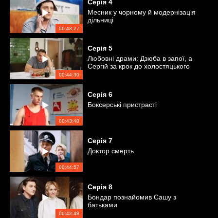
Серія
4
Месник у чорному й модернізація
дільниці
00:43:27
Серія
5
Любовні драми: Дзюба в запої, а
Сергій за крок до холостяцького
життя
00:44:30
Серія
6
Боксерські пристрасті
00:43:40
Серія
7
Доктор смерть
00:44:57
Серія
8
Бондар познайомив Сашу з
батьками
00:42:48