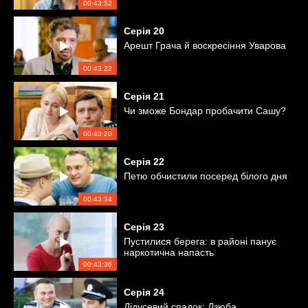
00:43:52
Серія
20
Арешт Грача й воскресіння Уварова
00:43:22
Серія
21
Чи зможе Бондар пробачити Сашу?
00:43:20
Серія
22
Петю обчистили посеред білого дня
00:43:34
Серія
23
Пустилися берега: в районі панує
наркотична напасть
00:43:36
Серія
24
Дідусевий спадок: Дзюба