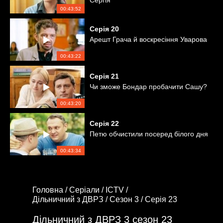
Сергія
00:43:52
Серія
20
Арешт Грача й воскресіння Уварова
00:43:22
Серія
21
Чи зможе Бондар пробачити Сашу?
00:43:20
Серія
22
Петю обчистили посеред білого дня
00:43:34
Головна /
Серіали /
ICTV /
Дільничний з ДВРЗ /
Сезон 3 /
Серія 23
Дільничний з ДВРЗ 3 сезон 23