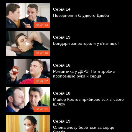
Серія
14
Повернення блудного Дзюби
00:43:24
Серія
15
Бондаря запроторили у в’язницю!
00:43:16
Серія
16
Романтика у ДВРЗ: Петя зробив
пропозицію руки й серця
00:42:52
Серія
18
Майор Кротов прибирає всіх зі свого
шляху
00:43:21
Серія
19
Олена знову бореться за серце