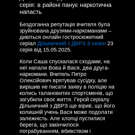
серія: в районі панує наркотична
напасть
Бездоганна репутація вчителя була
зруйнована друзями-наркоманами –
дивіться онлайн гостросюжетний
серіал
Дільничний з ДВРЗ 3 сезон
23
серія від 15.05.2025.
Коли Саша спускалася сходами, на
неї напали Вова й Вася, два друга-
наркомани. Вчитель Петро
Олексійович врятував сусідку, але
вирішив не писати заяву в поліцію на
колись талановитих спортсменів, що
загубили своє життя. Герой серіалу
Дільничний з ДВРЗ ще вірив, що його
колишній учень Вася може подолати
залежність. Але хлопці пустилися
берега, що закінчилося
пограбуванням, вбивством і