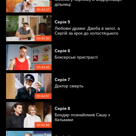
дільниці
00:43:27
Серія
5
Любовні драми: Дзюба в запої, а
Сергій за крок до холостяцького
життя
00:44:30
Серія
6
Боксерські пристрасті
00:43:40
Серія
7
Доктор смерть
00:44:57
Серія
8
Бондар познайомив Сашу з
батьками
00:42:48