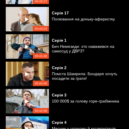
00:43:17
Серія
17
Полювання на доньку-аферистку
00:43:23
Серія
1
Бич Немезиди: хто наважився на
самосуд у ДВРЗ?
00:43:38
Серія
2
Помста Шамрила: Бондаря хочуть
посадити за грати!
00:44:46
Серія
3
100 000$ за голову горе-грабіжника
00:43:38
Серія
4
Месник у чорному й модернізація