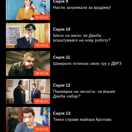
Серія
9
Настю затримали за крадіжку!
00:43:21
Серія
10
Шило на мило: як Дзюба
влаштувався на нову роботу?
00:43:11
Серія
11
Шамрило починає свою гру у ДВРЗ
00:43:19
Серія
12
Перевірка на чесність: чи візьме
Дзюба хабар?
00:43:17
Серія
13
Темні справи майора Кротова
00:43:12