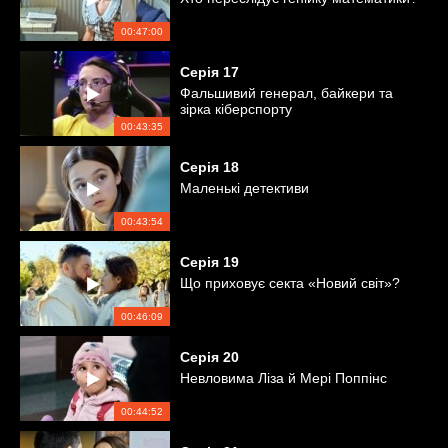
00:47:00
Серія
17
Фальшивий генерал, байкери та
зірка кіберспорту
00:43:35
Серія
18
Маленькі детективи
00:43:54
Серія
19
Що приховує секта «Новий світ»?
00:46:09
Серія
20
Невловима Ліза й Мері Поппінс
00:44:52