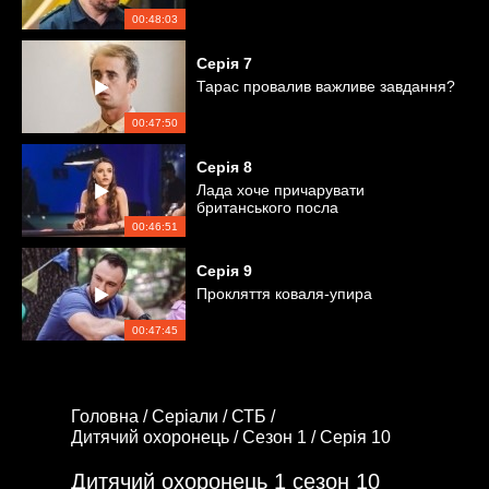
00:48:03
Серія
7
Тарас провалив важливе завдання?
00:47:50
Серія
8
Лада хоче причарувати
британського посла
00:46:51
Серія
9
Прокляття коваля-упира
00:47:45
Головна /
Серіали /
СТБ /
Дитячий охоронець /
Сезон 1 /
Серія 10
Дитячий охоронець 1 сезон 10