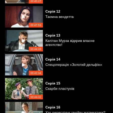
00:45:27
Серія
12
Таємна вендетта
00:47:53
Серія
13
Капітан Мурза відкрив власне
агентство!
00:44:06
Серія
14
Спецоперація «Золотий дельфін»
00:42:34
Серія
15
Скарби пластунів
00:44:32
Серія
16
Хто переслідує генійку математики?