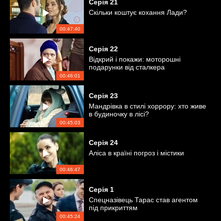
Серія
21
Скільки коштує кохання Лади?
00:47:40
Серія
22
Відкрий і покажи: моторошні
подарунки від сталкера
00:46:01
Серія
23
Мандрівка в стилі хоррору: хто живе
в будиночку в лісі?
00:45:03
Серія
24
Аліса в країні погроз і містики
00:46:47
Серія
1
Спецназівець Тарас став агентом
під прикриттям
00:45:24