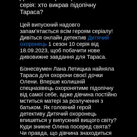
серія: хто викрав підопічну
Тараса?
Цей випускний надовго
запам’ятається всім героям серіалу!
Дивіться онлайн детектив
Дитячий
охоронець
1 сезон 10 серія від
18.09.2023, щоб побачити нове
дивовижне завдання для Тараса.
Бізнесвумен Лана Летицька найняла
Тараса для охорони своєї дочки
Олени. Вперше колишній
спецназівець охоронятиме підопічну
від самої себе, адже дівчина постійно
мститься матері за розлучення з
батьком. Як головний герой
детективу Дитячий охоронець
впишеться у випускний вищого світу?
Куди зникне Олена посеред свята?
Чи правда, що дівчина знаходиться