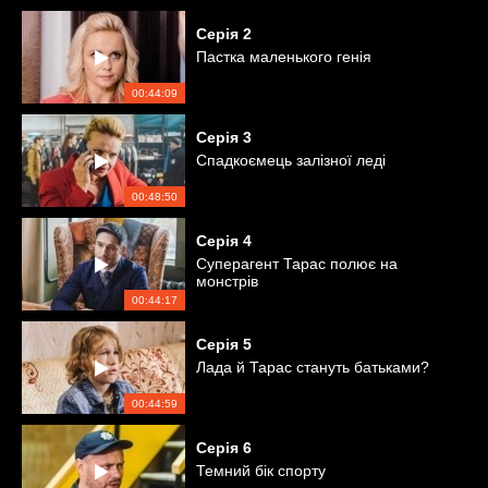
Серія
2
Пастка маленького генія
00:44:09
Серія
3
Спадкоємець залізної леді
00:48:50
Серія
4
Суперагент Тарас полює на
монстрів
00:44:17
Серія
5
Лада й Тарас стануть батьками?
00:44:59
Серія
6
Темний бік спорту