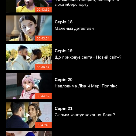
зірка кіберспорту
00:43:35
Серія
18
Маленькі детективи
00:43:54
Серія
19
Що приховує секта «Новий світ»?
00:46:09
Серія
20
Невловима Ліза й Мері Поппінс
00:44:52
Серія
21
Скільки коштує кохання Лади?
00:47:40