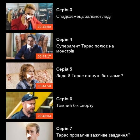
Серія
3
Спадкоємець залізної леді
00:48:50
Серія
4
Суперагент Тарас полює на
монстрів
00:44:17
Серія
5
Лада й Тарас стануть батьками?
00:44:59
Серія
6
Темний бік спорту
00:48:03
Серія
7
Тарас провалив важливе завдання?