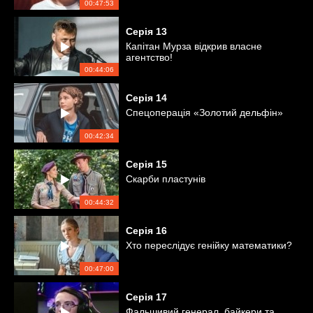
00:47:53
Серія
13
Капітан Мурза відкрив власне
агентство!
00:44:06
Серія
14
Спецоперація «Золотий дельфін»
00:42:34
Серія
15
Скарби пластунів
00:44:32
Серія
16
Хто переслідує генійку математики?
00:47:00
Серія
17
Фальшивий генерал, байкери та