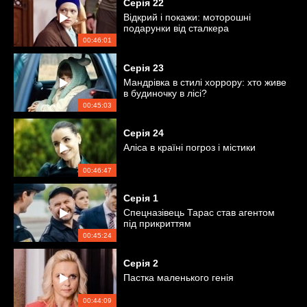
Серія
22
Відкрий і покажи: моторошні
подарунки від сталкера
00:46:01
Серія
23
Мандрівка в стилі хоррору: хто живе
в будиночку в лісі?
00:45:03
Серія
24
Аліса в країні погроз і містики
00:46:47
Серія
1
Спецназівець Тарас став агентом
під прикриттям
00:45:24
Серія
2
Пастка маленького генія
00:44:09