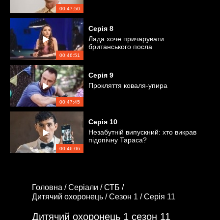
00:47:50
Серія
8
Лада хоче причарувати
британського посла
00:46:51
Серія
9
Прокляття коваля-упира
00:47:45
Серія
10
Незабутній випускний: хто викрав
підопічну Тараса?
00:46:06
Головна /
Серіали /
СТБ /
Дитячий охоронець /
Сезон 1 /
Серія 11
Дитячий охоронець 1 сезон 11