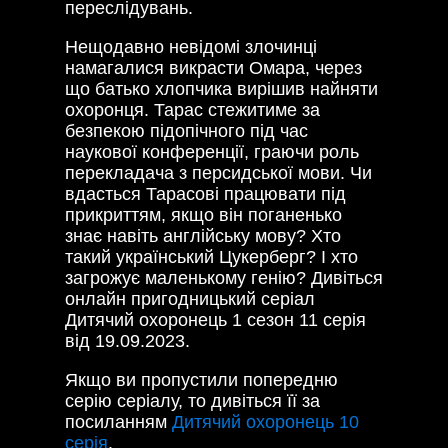
переслідувань.
Нещодавно невідомі злочинці
намагалися викрасти Омара, через
що батько хлопчика вирішив найняти
охоронця. Тарас стежитиме за
безпекою підопічного під час
наукової конференції, граючи роль
перекладача з персидської мови. Чи
вдасться Тарасові працювати під
прикриттям, якщо він поганенько
знає навіть англійську мову? Хто
такий український Цукерберг? І хто
загрожує маленькому генію? Дивіться
онлайн пригодницький серіал
Дитячий охоронець 1 сезон 11 серія
від 19.09.2023.
Якщо ви пропустили попередню
серію серіалу, то дивіться її за
посиланням
Дитячий охоронець 10
серія
.