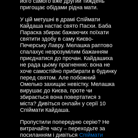
його самого вже другий тиждень
пригощає обідами рідна мати.
У цій метушні в драмі Спіймати
Кайдаша настає свято Пасхи. Баба
Параска збирає бажаючих поїхати
святити здобу в саму Києво-
Печерську Лавру. Мелашка раптово
спалахує незрозумілим бажанням
приєднатися до прочан. Кайдашиха
не рада цьому прагненню: вона не
хоче самостійно прибирати в будинку
перед святом. Але побожний
Омелько захищає невістку. Мелашка
вирушає до Києва, проте чи
збирається вона повертатися з
міста? Дивіться онлайн у серії 10
Спіймати Кайдаша.
Пропустили попередню серію? Не
витрачайте часу – переходьте за
посиланням і дивіться
Спіймати