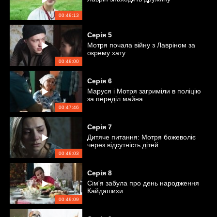
00:49:13
Серія
5
Мотря почала війну з Лавріном за
окрему хату
00:49:00
Серія
6
Маруся і Мотря загриміли в поліцію
за переділ майна
00:47:46
Серія
7
Дитяче питання: Мотря божеволіє
через відсутність дітей
00:49:03
Серія
8
Сім'я забула про день народження
Кайдашихи
00:49:09