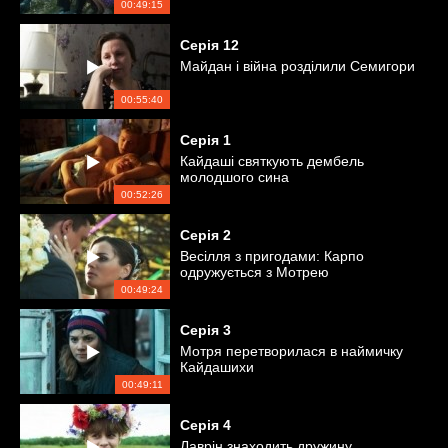
00:49:15
Серія
12
Майдан і війна розділили Семигори
00:55:40
Серія
1
Кайдаші святкують дембель
молодшого сина
00:52:26
Серія
2
Весілля з пригодами: Карпо
одружується з Мотрею
00:49:24
Серія
3
Мотря перетворилася в наймичку
Кайдашихи
00:49:11
Серія
4
Лаврін знаходить дружину