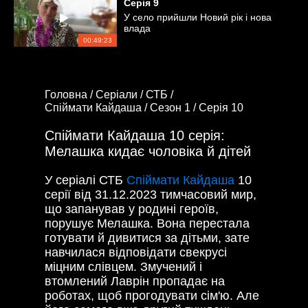
Серія
9
У село прийшли Новий рік і нова
влада
00:49:23
Головна /
Серіали /
СТБ /
Спіймати Кайдаша /
Сезон 1 /
Серія 10
Спіймати Кайдаша 10 серія:
Мелашка кидає чоловіка й дітей
У серіалі СТБ
Спіймати Кайдаша
10
серії від
31.12.2023
тимчасовий мир,
що запанував у родині героїв,
порушує Мелашка. Вона перестала
готувати й дивитися за дітьми, зате
навчилася відповідати свекрусі
міцним слівцем. Змучений і
втомлений Лаврін пропадає на
роботах, щоб прогодувати сім'ю. Але