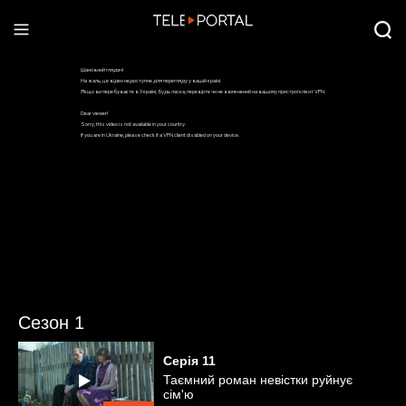
Сезон 1
Серія
11
Таємний роман невістки руйнує
сім'ю