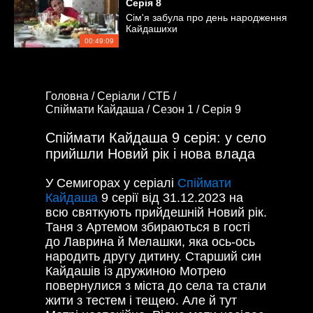
Серія
8
Сім'я забула про день народження
Кайдашихи
00:49:09
Головна /
Серіали /
СТБ /
Спіймати Кайдаша /
Сезон 1 /
Серія 9
Спіймати Кайдаша 9 серія: у село
прийшли Новий рік і нова влада
У Семигорах у серіалі
Спіймати
Кайдаша
9 серії від
31.12.2023
на
всю святкують прийдешній Новий рік.
Таня з Артемом збираються в гості
до Лаврина й Мелашки, яка ось-ось
народить другу дитину. Старший син
Кайдашів із дружиною Мотрею
повернулися з міста до села та стали
жити з тестем і тещею. Але й тут