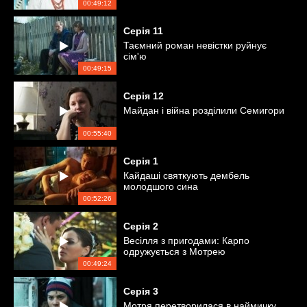
00:49:12
Серія
11
Таємний роман невістки руйнує
сім'ю
00:49:15
Серія
12
Майдан і війна розділили Семигори
00:55:40
Серія
1
Кайдаші святкують дембель
молодшого сина
00:52:26
Серія
2
Весілля з пригодами: Карпо
одружується з Мотрею
00:49:24
Серія
3
Мотря перетворилася в наймичку