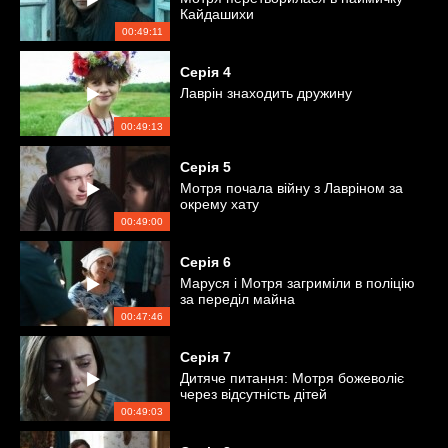
Кайдашихи
00:49:11
Серія
4
Лаврін знаходить дружину
00:49:13
Серія
5
Мотря почала війну з Лавріном за
окрему хату
00:49:00
Серія
6
Маруся і Мотря загриміли в поліцію
за переділ майна
00:47:46
Серія
7
Дитяче питання: Мотря божеволіє
через відсутність дітей
00:49:03