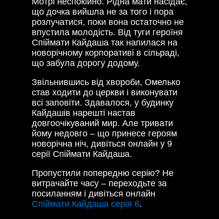
Мотрі неспокійно. Рідна мати насідає,
що дочка вийшла не за того і пора
розлучатися, поки вона остаточно не
впустила молодість. Від туги героїня
Спіймати Кайдаша так напилася на
новорічному корпоративі в сільраді,
що забула дорогу додому.
Звільнившись від хвороби, Омелько
став ходити до церкви і виконувати
всі заповіти. Здавалося, у будинку
Кайдашів нарешті настав
довгоочікуваний мир. Але тривати
йому недовго – що принесе героям
новорічна ніч, дивіться онлайн у 9
серії Спіймати Кайдаша.
Пропустили попередню серію? Не
витрачайте часу – переходьте за
посиланням і дивіться онлайн
Спіймати Кайдаша серія 8
.