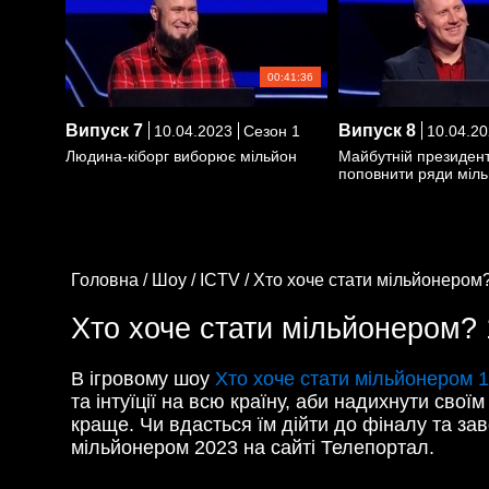
00:41:36
Випуск
7
Випуск
8
10.04.2023
Сезон 1
10.04.20
Людина-кіборг виборює мільйон
Майбутній президент
поповнити ряди міль
Головна /
Шоу /
ICTV /
Хто хоче стати мільйонером?
Хто хоче стати мільйонером? 1
В ігровому шоу
Хто хоче стати мільйонером 1
та інтуїції на всю країну, аби надихнути св
краще. Чи вдасться їм дійти до фіналу та за
мільйонером 2023 на сайті Телепортал.