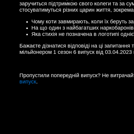
заручиться підтримкою свого колеги та за су
стосуватимуться різних царин життя, зокрема
Чому коти завмирають, коли їх беруть за
На що один з найбагатших наркобаронів
Яка стихія не позначена в логотипі одні
Бажаєте дізнатися відповіді на ці запитання 
мільйонером 1 сезон 6 випуск від 03.04.2023 
Пропустили попередній випуск? Не витрачайт
випуск
.