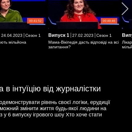
00:41:52
00:49:46
Випуск
1
Вип
24.04.2023
Сезон 1
27.02.2023
Сезон 1
ють мільйона
Мама-Вікіпедія дасть відповіді на всі
Лікар
запитання?
міль
в інтуїцію від журналістки
родемонструвати рівень своєї логіки, ерудиції
роможний змінити життя будь-якої людини на
 у 6 випуску ігрового шоу Хто хоче стати