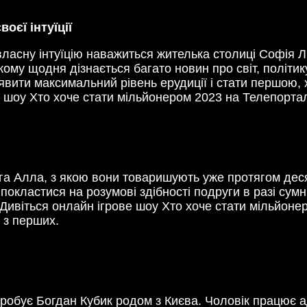
оєї інтуїції
 власну інтуїцію наважиться жителька столиці Софія 
кому щодня дізнається багато новин про світ, політику
явити максимальний рівень ерудиції і стати першою, 
о шоу Хто хоче стати мільйонером 2023 на Телепортал
а Алла, з якою вони товаришують уже протягом деся
 покластися на розумові здібності подруги в разі сум
 Дивіться онлайн ігрове шоу Хто хоче стати мільйонер
 з перших.
робує Богдан Кубик родом з Києва. Чоловік працює а