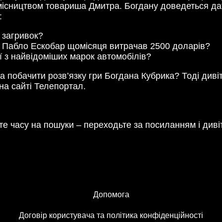
місництвом товариша Дмитра. Богдану доведеться дати
:
 загривок?
 Пабло Ескобар щомісяця витрачав 2500 доларів?
єї з найвідоміших марок автомобілів?
та побачити розв’язку гри Богдана Кубрика? Тоді диві
на сайті Телепортал.
е часу на пошуки – переходьте за посиланням і див
Допомога
Договір користувача та політика конфіденційності