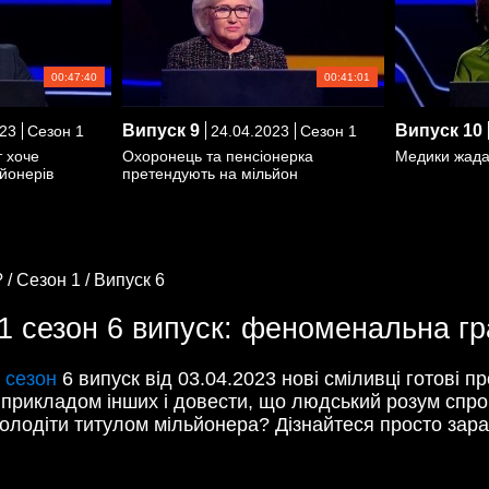
00:47:40
00:41:01
Випуск
9
Випуск
10
23
Сезон 1
24.04.2023
Сезон 1
 хоче
Охоронець та пенсіонерка
Медики жада
йонерів
претендують на мільйон
 /
Сезон 1 /
Випуск 6
 сезон 6 випуск: феноменальна гра 
 сезон
6 випуск від 03.04.2023 нові сміливці готові п
оїм прикладом інших і довести, що людський розум сп
володіти титулом мільйонера? Дізнайтеся просто зараз