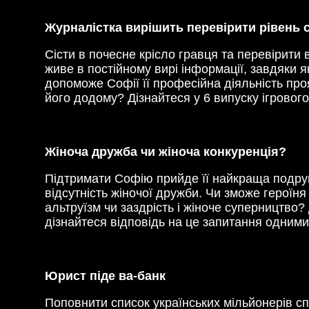
Журналістка вирішить перевірити рівень св
Сісти в почесне крісло гравця та перевірити
живе в постійному вирі інформації, завдяки я
допоможе Софії її професійна діяльність про
його додому? Дізнайтеся у 6 випуску ігровог
Жіноча дружба чи жіноча конкуренція?
Підтримати Софію прийде її найкраща подруг
відсутність жіночої дружби. Чи зможе героїня
альтруїзм чи заздрість і жіноче суперництво?
дізнайтеся відповідь на це запитання одними
Юрист піде ва-банк
Поповнити список українських мільйонерів сп