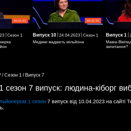
00:41:01
00:41:52
Випуск
10
Випуск
1
23
Сезон 1
24.04.2023
Сезон 1
2
онерка
Медики жадають мільйона
Мама-Вікіпеді
ьйон
запитання?
 /
Сезон 1 /
Випуск 7
1 сезон 7 випуск: людина-кіборг в
ільйонером 1 сезон
7 випуск від 10.04.2023 на сайті 
ь.