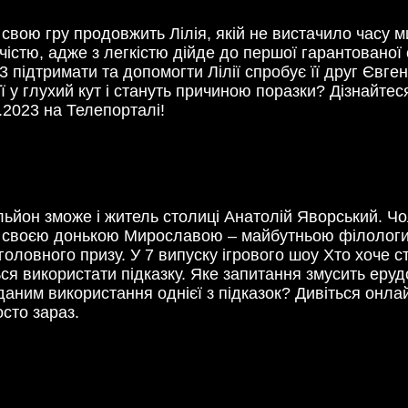
 свою гру продовжить Лілія, якій не вистачило часу 
істю, адже з легкістю дійде до першої гарантованої с
 підтримати та допомогти Лілії спробує її друг Євген
 у глухий кут і стануть причиною поразки? Дізнайтес
.2023 на Телепорталі!
йон зможе і житель столиці Анатолій Яворський. Чол
 зі своєю донькою Мирославою – майбутньою філологи
головного призу. У 7 випуску ігрового шоу Хто хоче 
ся використати підказку. Яке запитання змусить еру
даним використання однієї з підказок? Дивіться онла
осто зараз.