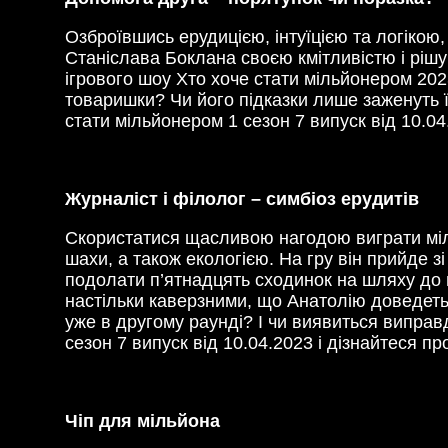
Озброївшись ерудицією, інтуїцією та логікою,
Станіслава Боклана своєю кмітливістю і рішуч
ігрового шоу Хто хоче стати мільйонером 2023
товаришки? Чи його підказки лише заженуть її
стати мільйонером 1 сезон 7 випуск від 10.04
Журналіст і філолог – симбіоз ерудитів
Скористатися щасливою нагодою виграти міль
шахи, а також екологією. На гру він прийде
подолати п’ятнадцять сходинок на шляху до 
настільки каверзними, що Анатолію доведеть
уже в другому раунді? І чи виявиться виправ
сезон 7 випуск від 10.04.2023 і дізнайтеся пр
Чіп для мільйона