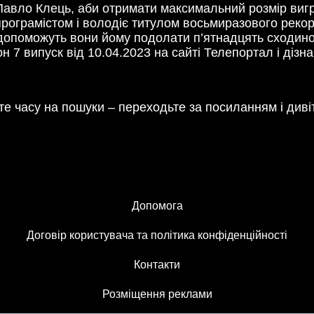
у Павло Клець, аби отримати максимальний розмір ви
ограмістом і володіє титулом восьмиразового рекордсм
допоможуть вони йому подолати п’ятнадцять сходино
н 7 випуск від 10.04.2023 на сайті Телепортал і дізна
е часу на пошуки – переходьте за посиланням і див
Допомога
Договір користувача та політика конфіденційності
Контакти
Розміщення реклами