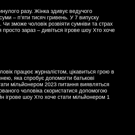
минулого разу. Жінка здивує ведучого
уми – п’яти тисяч гривень. У 7 випуску
. Чи зможе чоловік розвіяти сумніви та страх
я просто зараз – дивіться ігрове шоу Хто хоче
овік працює журналістом, цікавиться грою в
нею, яка спробує допомогти батькові
стати мільйонером 2023 питання виявляться
дованого чоловіка скористатися допомогою
йн ігрове шоу Хто хоче стати мільйонером 1