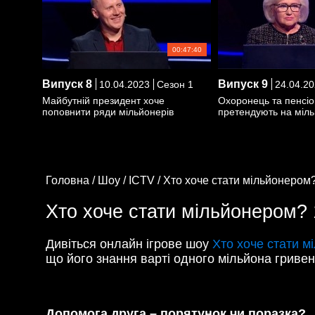
00:47:40
Випуск
8
Випуск
9
10.04.2023
Сезон 1
24.04.20
Майбутній президент хоче
Охоронець та пенсі
поповнити ряди мільйонерів
претендують на міл
Головна /
Шоу /
ICTV /
Хто хоче стати мільйонером?
Хто хоче стати мільйонером? 
Дивіться онлайн ігрове шоу
Хто хоче стати м
що його знання варті одного мільйона гривен
Допомога друга – порятунок чи поразка?