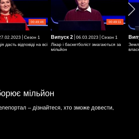
00:49:46
00:49:11
Випуск
2
Вип
7.02.2023
Сезон 1
06.03.2023
Сезон 1
я дасть відповіді на всі
Лікар і баскетболіст змагаються за
Земл
мільйон
влас
иборює мільйон
Телепортал – дізнайтеся, хто зможе довести,