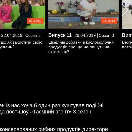
01:12:02
01:16:15
Випуск
11
Вип
22.04.2019
Сезон 3
29.04.2019
Сезон 3
лах: як захистити свою
Шкідливі добавки в кисломолочній
Безп
нущань?
продукції: про що не пишуть на
потр
етикетках?
 із нас хоча б один раз куштував подібні
нда пост-шоу «Таємний агент» 3 сезон
а консервованих рибних продуктів директори