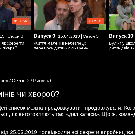
01:30:56
01:23:45
Випуск
9
Випуск
10
19
Сезон 3
15.04.2019
Сезон 3
: як зберегти
Життя малечі в небезпеці:
Булінг у шко
у лікаря?
перевірка дитячих лікарень
дитину від з
шоу /
Сезон 3 /
Випуск 6
інів чи хвороб?
ей список можна продовжувати і продовжувати. Кожен
ється, як виготовляють такі «делікатеси». Що ж, кома
.
 від 25.03.2019 привідкрили всі секрети виробництв