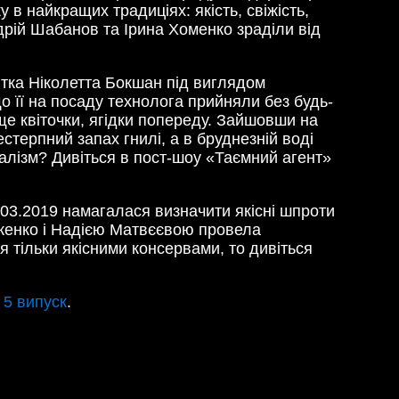
в найкращих традиціях: якість, свіжість,
дрій Шабанов та Ірина Хоменко зраділи від
тка Ніколетта Бокшан під виглядом
о її на посаду технолога прийняли без будь-
 ще квіточки, ягідки попереду. Зайшовши на
стерпний запах гнилі, а в бруднезній воді
налізм? Дивіться в пост-шоу «Таємний агент»
.03.2019 намагалася визначити якісні шпроти
иженко і Надією Матвєєвою провела
я тільки якісними консервами, то дивіться
 5 випуск
.