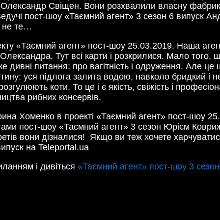
і Олександр Свіщен. Вони розхвалили власну фабрику 
Ведучі пост-шоу «Таємний агент» 3 сезон 6 випуск Ан
т не те…
кту «Таємний агент» пост-шоу 25.03.2019. Наша аген
Олександра. Тут всі карти і розкрилися. Мало того, щ
е дивні питання: про вагітність і одруження. Але це
ину: уся підлога залита водою, навколо бридкий і не
згулюють коти. То це і є якість, свіжість і професіо
ництва рибних консервів.
рина Хоменко в проекті «Таємний агент» пост-шоу 25
ертами пост-шоу «Таємний агент» 3 сезон Юрієм Ковр
ретів вони дізналися! Якщо ви теж хочете харчуватис
пуск на Teleportal.ua
иланням і дивіться
«Таємний агент» пост-шоу 3 сезон