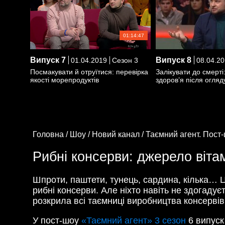
01:14:47
Випуск
7
Випуск
8
01.04.2019
Сезон 3
08.04.20
Посмакувати й отруїтися: перевірка
Залікувати до смерті
якості морепродуктів
здоров’я після огляд
Головна /
Шоу /
Новий канал /
Таємний агент. Пост-
Рибні консерви: джерело вітам
Шпроти, паштети, тунець, сардина, кілька… Ц
рибні консерви. Але ніхто навіть не здогаду
розкрила всі таємниці виробництва консервів
У пост-шоу
«Таємний агент» 3 сезон
6 випуск