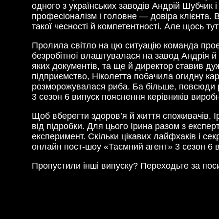
одного з українських заводів Андрій Шубчик 
професіоналізм і головне — довіра клієнта. 
такої чесності й компетентності. Але щось ту
Пролила світло на цю ситуацію команда прое
безробітної влаштувалася на завод Андрія й 
яких документів, та ще й директор ставив дуж
підприємство, Ніколетта побачила огидну карт
розморожувалася риба. Ба більше, повсюди ро
3 сезон 6 випуск пояснення керівників вироб
Щоб вберегти здоров’я й життя споживачів, І
від підробки. Для цього Ірина разом з експ
експеримент. Скільки цікавих лайфхаків і сек
онлайн пост-шоу «Таємний агент» 3 сезон 6 ви
Пропустили інші випуску? Переходьте за пос