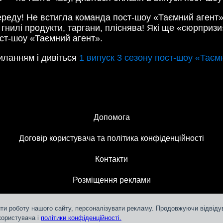
переду! Не встигла команда пост-шоу «Таємний агент» 
 гнилі продукти, таргани, пліснява! Які ще «сюрприз
ост-шоу «Таємний агент».
иланням і дивіться
1 випуск 3 сезону пост-шоу «Таєм
Допомога
Договір користувача та політика конфіденційності
Контакти
Розміщення реклами
ти роботу нашого сайту, персоналізувати рекламу. Продовжуючи відвідув
користувача і
політики конфіденційності.
Teleportal © 2018-
2026
СЛМ ОНЛАЙН МЕДІА