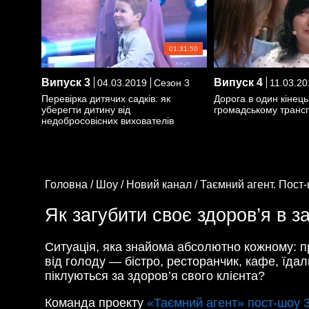
01:31:50
Випуск
3
Випуск
4
04.03.2019
Сезон 3
11.03.20
Перевірка дитячих садків: як
Дорога в один кінець
уберегти дитину від
громадському трансп
недобросовісних вихователів
Головна /
Шоу /
Новий канал /
Таємний агент. Пост-
Як загубити своє здоров’я в 
Ситуація, яка знайома абсолютно кожному: п
від голоду — бістро, ресторанчик, кафе, їдал
піклуються за здоров’я свого клієнта?
Команда проекту
«Таємний агент» пост-шоу 3