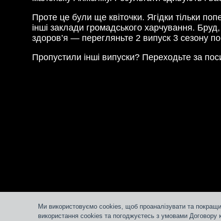
Проте це були ще квіточки. Ягідки тільки по
інші заклади громадського харчування. Бруд,
здоров’я — перегляньте 2 випуск 3 сезону п
Пропустили інші випуски? Переходьте за пос
Ми використовуємо cookies, щоб проаналізувати та покращи
використання cookies та погоджуєтесь з умовами Договору 