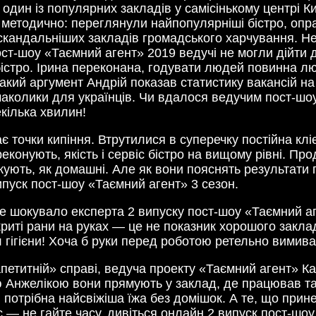
один із популярних закладів у самісінькому центрі К
 методично: переглянули найпопулярніші бістро, опр
скандальніших закладів громадського харчування. Не
ост-шоу «Таємний агент» 2019 ведучі не могли дійти 
бістро. Ірина переконана, годувати людей повинна люд
а такий аргумент Андрій показав статистику вакансій
смаколики для українців. Чи вдалося ведучим пост-шо
кілька хвилин!
ає точки кипіння. Втрутилися в суперечку постійна кл
нують, якість і сервіс бістро на вищому рівні. Прод
ують, як домашні. Але як вони пояснять результати 
пуск пост-шоу «Таємний агент» 3 сезон.
ьше шокувало експерта 2 випуску пост-шоу «Таємний а
ідкриті рани на руках — це не показник хорошого зак
гігієни! Хоча б руки перед роботою ретельно вимива
«апетитній» справі, ведуча проекту «Таємний агент»
 Анжелікою вони прямують у заклад, де працював тає
і, потрібна найсвіжіша їжа без домішок. А те, що пр
с — не гайте часу, дивіться онлайн 2 випуск пост-шо