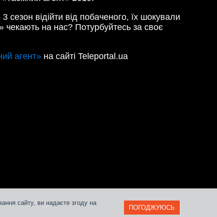
3 сезон відійти від побаченого, їх шокували
и» чекають на нас? Потурбуйтесь за своє
ний агент»
на сайті Teleportal.ua
ання сайту, ви надаєте згоду на
ПОГОДЖУЮСЬ