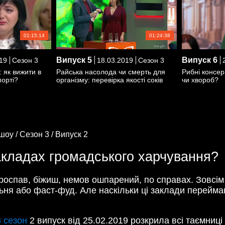
01:15:14
01:24:38
Випуск
5
Випуск
6
19
Сезон 3
18.03.2019
Сезон 3
2
: як вижити в
Райська насолода чи смерть для
Рибні консер
орті?
організму: перевірка якості соків
чи хвороб?
шоу /
Сезон 3 /
Випуск 2
закладах громадського харчування?
роспав, біжиш, немов ошпарений, по справах. Зовсім
ьня або фаст-фуд. Але наскільки ці заклади переймаю
 сезон
2 випуск від 25.02.2019 розкрила всі таємниці 