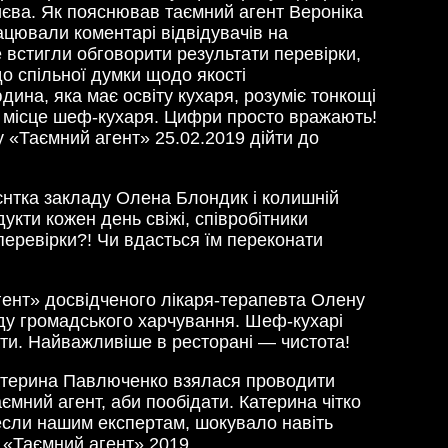
иєва. Як пояснював таємний агент Вероніка
ацювали коментарі відвідувачів на
 встигли обговорити результати перевірки,
до спільної думки щодо якості
ина, яка має освіту кухаря, розуміє тонкощі
 на місце шеф-кухаря. Цифри просто вражають!
у «Таємний агент» 25.02.2019 дійти до
ієнтка закладу Олена Блондик і колишній
укти кожен день свіжі, співробітники
перевірки?! Чи вдасться їм переконати
гент» досвідченого лікаря-терапевта Олену
ладу громадського харчування. Шеф-кухарі
ти. Найважливіше в ресторані — чистота!
 Катерина Павлюченко взялася проводити
мний агент, аби пообідати. Катерина чітко
инесли нашим експертам, шокувало навіть
у «Таємний агент» 2019.