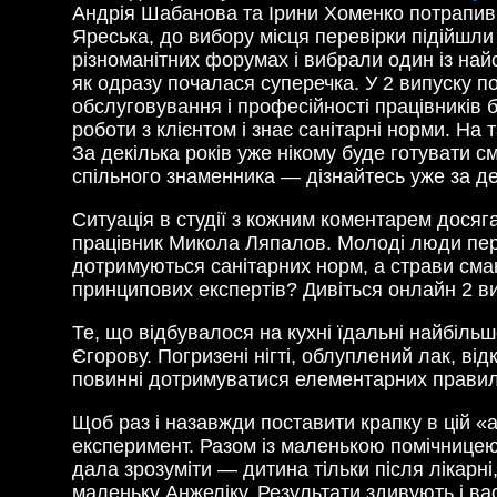
Андрія Шабанова та Ірини Хоменко потрапив 
Яреська, до вибору місця перевірки підійшли
різноманітних форумах і вибрали один із най
як одразу почалася суперечка. У 2 випуску п
обслуговування і професійності працівників 
роботи з клієнтом і знає санітарні норми. Н
За декілька років уже нікому буде готувати 
спільного знаменника — дізнайтесь уже за де
Ситуація в студії з кожним коментарем досяг
працівник Микола Ляпалов. Молоді люди переко
дотримуються санітарних норм, а страви смак
принципових експертів? Дивіться онлайн 2 ви
Те, що відбувалося на кухні їдальні найбіл
Єгорову. Погризені нігті, облуплений лак, в
повинні дотримуватися елементарних правил 
Щоб раз і назавжди поставити крапку в цій 
експеримент. Разом із маленькою помічницею
дала зрозуміти — дитина тільки після лікарн
маленьку Анжеліку. Результати здивують і ва