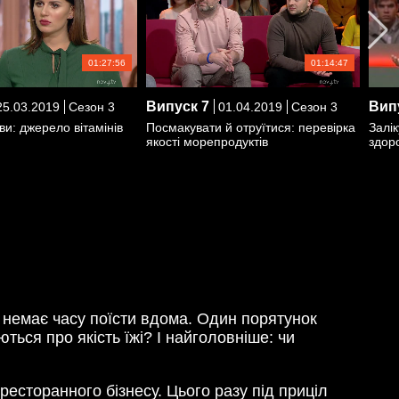
01:27:56
01:14:47
Випуск
7
Вип
5.03.2019
Сезон 3
01.04.2019
Сезон 3
ви: джерело вітамінів
Посмакувати й отруїтися: перевірка
Залік
якості морепродуктів
здоро
 немає часу поїсти вдома. Один порятунок
ться про якість їжі? І найголовніше: чи
ресторанного бізнесу. Цього разу під приціл