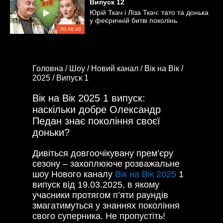
Випуск
12
Юрій Ткач і Ліза Ткач: тато та донька
у феєричній битві поколінь
00:48:40
Головна /
Шоу /
Новий канал /
Вік на Вік /
2025 /
Випуск 1
Вік на Вік 2025 1 випуск:
наскільки добре Олександр
Педан знає покоління своєї
доньки?
Дивіться довгоочікувану прем’єру
сезону – захоплююче розважальне
шоу Нового каналу
Вік на Вік 2025
1
випуск від 19.03.2025, в якому
учасники протягом п’яти раундів
змагатимуться у знаннях покоління
свого суперника. Не пропустіть!