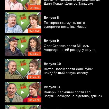
Даня Повар і Дмитро Танкович
потрапили у битву поколінь
00:46:11
Випуск
8
По-справжньому чоловіча
суперечка поколінь: Назар
Задніпровський проти Максима
00:44:09
Ткачова
Випуск
9
Олег Скрипка проти Мішель
Андраде: новий рекорд у шоу та
уроки іноземної мови
00:44:27
Випуск
10
Віктор Павлік проти Даші Кубік:
найдобріший випуск сезону
00:45:30
Випуск
11
Валерій Харчишин проти Гелі
Зозулі: неочікувана підстава, дзвінок
піарниці та мистецтво закривати
00:46:50
помідори