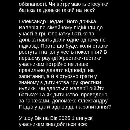
обізнаності. Чи витримають стосунки
батька та доньки такий натиск?
Олександр Педан і його донька
Валерія по-сімейному підійшли до
участі в грі. Спочатку батько та
донька навіть дали одне одному по
підказці. Проте що буде, коли ставки
ростуть і на кону честь покоління? В
першому раунді Хрестики-тестики
учасникам потрібно не лише
правильно давати відповіді на
запитання, а й віртуозно грати у
знайому з дитинства гру хрестики-
нулики. Чи вдасться Валерії обійти
батька? Та як дитинство, проведено
за гаражами, допоможе Олександру
Педану дати відповідь на запитання?
У шоу Вік на Вік 2025 1 випуск
учасникам знадобиться все: