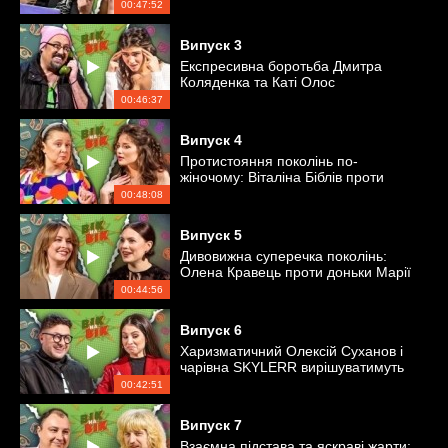
00:47:52
Випуск
3
Експресивна боротьба Дмитра
Коляденка та Каті Олос
00:46:37
Випуск
4
Протистояння поколінь по-
жіночому: Віталіна Біблів проти
Катерини Файн
00:48:08
Випуск
5
Дивовижна суперечка поколінь:
Олена Кравець проти доньки Марії
00:44:56
Випуск
6
Харизматичний Олексій Суханов і
чарівна SKYLERR вирішуватимуть
конфлікт поколінь
00:42:51
Випуск
7
Взаємна підстава та яскраві жарти: