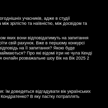
однішніх учасників, адже в студії
між зрілістю та наївністю, між досвідом та
гом яких вони відповідатимуть на запитання
оїти свій рахунок. Вже в першому конкурсі
відповідь на її запитання? Якою буде
аймаються? Про які відомі ігри не чула Кенді
ся онлайн розважальне шоу Вік на Вік 2025 2
: їм доведеться відгадувати вік українських
 Кондратенко? В яку пастку потраплять