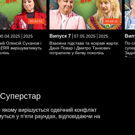
00:42:51
00:46:11
Випуск
7
Вип
0.04.2025
2025
07.05.2025
2025
ий Олексій Суханов і
Взаємна підстава та яскраві жарти:
По-с
LERR вирішуватимуть
Даня Повар і Дмитро Танкович
супе
олінь
потрапили у битву поколінь
Задн
Ткач
і Суперстар
в якому вирішується одвічний конфлікт
уться у п’яти раундах, відповідаючи на