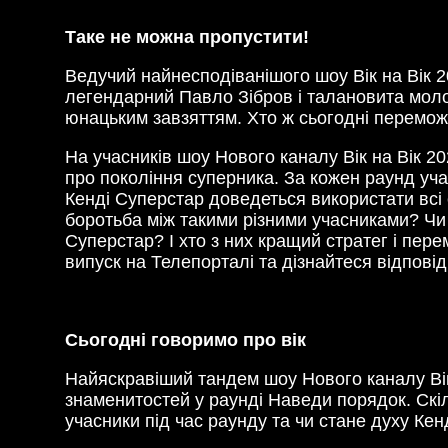
Таке не можна пропустити!
Ведучий найнесподіванішого шоу Вік на Вік 2
легендарний Павло Зібров і талановита молод
юнацьким завзяттям. Хто ж сьогодні перемож
На учасників шоу Нового каналу Вік на Вік 2
про покоління суперника. За кожен раунд уча
Кенді Суперстар доведеться використати всі 
боротьба між такими різними учасниками? Чи 
Суперстар? І хто з них кращий стратег і пер
випуск на Телепорталі та дізнайтеся відповіді
Сьогодні говоримо про вік
Найяскравіший тандем шоу Нового каналу Вік 
знаменитостей у раунді Наведи порядок. Скі
учасники під час раунду та чи стане духу Ке