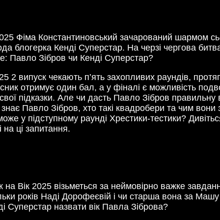
025 Фіма Константиновський зачарований шармом сьог
а блогерка Кенді Суперстар. На черзі чергова битва 
е: Павло Зібров чи Кенді Суперстар?
025 2 випуск чекають п’ять захопливих раундів, протя
сник отримує один бал, а у фіналі є можливість подв
свої підказки. Але чи дасть Павло Зібров правильну 
знає Павло Зібров, хто такі квадробери та чим вони з
еможе у підступному раунді Хрестики-тестики? Дивіть
 на ці запитання.
на Вік 2025 візьметься за неймовірно важке завдання
льки років Наді Дорофеєвій і чи старша вона за Машу
нді Суперстар назвати вік Павла Зіброва?