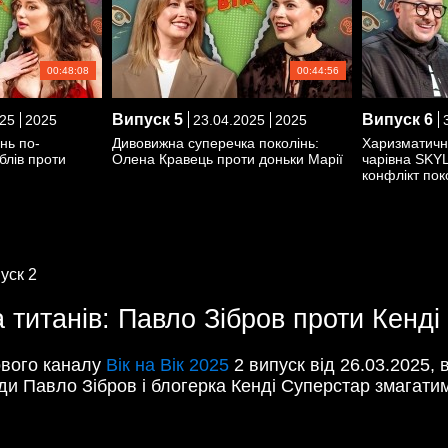
00:48:08
00:44:56
Випуск
5
Випуск
6
25
2025
23.04.2025
2025
3
нь по-
Дивовижна суперечка поколінь:
Харизматичн
іблів проти
Олена Кравець проти доньки Марії
чарівна SKY
конфлікт пок
уск 2
ва титанів: Павло Зібров проти Кенд
ового каналу
Вік на Вік 2025
2 випуск від 26.03.2025, 
ади Павло Зібров і блогерка Кенді Суперстар змагатим