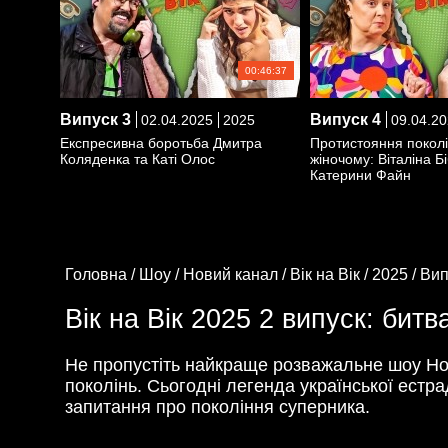
00:46:37
Випуск
3
Випуск
4
02.04.2025
2025
09.04.20
Експресивна боротьба Дмитра
Протистояння поколі
Коляденка та Каті Олос
жіночому: Віталіна Б
Катерини Файн
Головна /
Шоу /
Новий канал /
Вік на Вік /
2025 /
Вип
Вік на Вік 2025 2 випуск: бит
Не пропустіть найкраще розважальне шоу Н
поколінь. Сьогодні легенда української естр
запитання про покоління суперника.